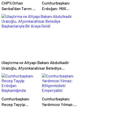
CHP’li Orhan
Cumhurbaşkanı
Sarıbal’dan Tarım ve
Erdoğan: Millî
Ekonomi Eleştirisi:
Dayanışma ve
Çiftçi Kaderiyle Baş
Toplumsal
Başa Kaldı
Bütünleşmenin
Güçlendirilmesine
Dair Kanun Teklifi
Gazi Meclisimizin
Takdirine Sunuldu
Ulaştırma ve Altyapı Bakanı Abdulkadir
Uraloğlu, Afyonkarahisar Belediye
Başkanlarıyla Bir Araya Geldi
Cumhurbaşkanı
Cumhurbaşkanı
Recep Tayyip
Yardımcısı Yılmaz:
Erdoğan
Bölgemizdeki