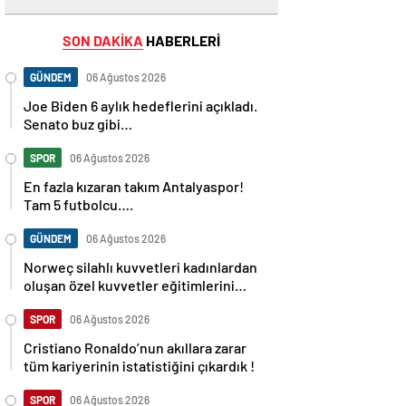
SON DAKİKA
HABERLERİ
GÜNDEM
06 Ağustos 2026
Joe Biden 6 aylık hedeflerini açıkladı.
Senato buz gibi…
SPOR
06 Ağustos 2026
En fazla kızaran takım Antalyaspor!
Tam 5 futbolcu….
GÜNDEM
06 Ağustos 2026
Norweç silahlı kuvvetleri kadınlardan
oluşan özel kuvvetler eğitimlerini
başlattı.
SPOR
06 Ağustos 2026
Cristiano Ronaldo’nun akıllara zarar
tüm kariyerinin istatistiğini çıkardık !
SPOR
06 Ağustos 2026