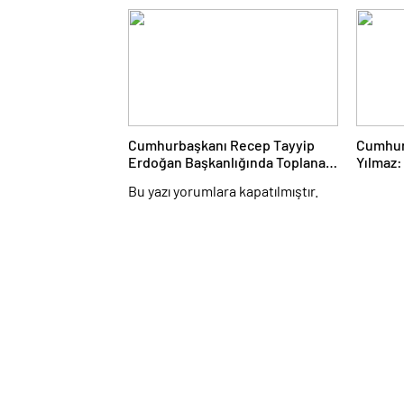
Güçlend
Teklifi
Sunuld
Cumhurbaşkanı Recep Tayyip
Cumhur
Erdoğan Başkanlığında Toplanan
Yılmaz:
AK Parti MKYK’da Gündem
Emperya
Bu yazı yorumlara kapatılmıştır.
“Terörsüz Türkiye” Süreci Oldu
Çıkarm