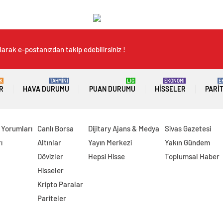
arak e-postanızdan takip edebilirsiniz !
K
TAHMİNİ
LİG
EKONOMİ
E
R
HAVA DURUMU
PUAN DURUMU
HISSELER
PARI
 Yorumları
Canlı Borsa
Dijitary Ajans & Medya
Sivas Gazetesi
ı
Altınlar
Yayın Merkezi
Yakın Gündem
Dövizler
Hepsi Hisse
Toplumsal Haber
Hisseler
Kripto Paralar
Pariteler