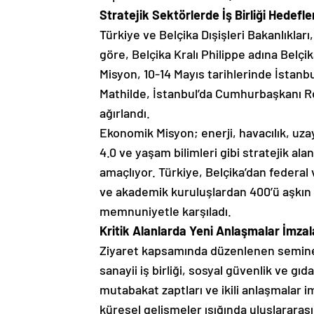
Stratejik Sektörlerde İş Birliği Hedefle
Türkiye ve Belçika Dışişleri Bakanlıkları
göre, Belçika Kralı Philippe adına Belçi
Misyon, 10-14 Mayıs tarihlerinde İstanb
Mathilde, İstanbul’da Cumhurbaşkanı 
ağırlandı.
Ekonomik Misyon; enerji, havacılık, uzay
4.0 ve yaşam bilimleri gibi stratejik alan
amaçlıyor. Türkiye, Belçika’dan federal ve
ve akademik kuruluşlardan 400’ü aşkın t
memnuniyetle karşıladı.
Kritik Alanlarda Yeni Anlaşmalar İmzal
Ziyaret kapsamında düzenlenen seminer 
sanayii iş birliği, sosyal güvenlik ve gıda
mutabakat zaptları ve ikili anlaşmalar i
küresel gelişmeler ışığında uluslararası