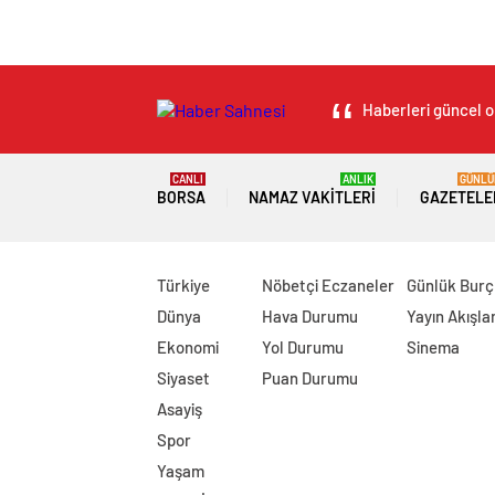
Haberleri güncel ol
CANLI
ANLIK
GÜNLÜ
BORSA
NAMAZ VAKITLERI
GAZETELE
Türkiye
Nöbetçi Eczaneler
Günlük Burç
Dünya
Hava Durumu
Yayın Akışlar
Ekonomi
Yol Durumu
Sinema
Siyaset
Puan Durumu
Asayiş
Spor
Yaşam