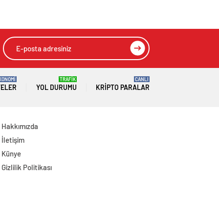
Başkanlığında
Emperyalist
Toplanan AK Parti
Tuzakları Boşa
MKYK’da Gündem
Çıkarmaya Devam
“Terörsüz Türkiye”
Edeceğiz
Süreci Oldu
KONOMİ
TRAFİK
CANLI
TELER
YOL DURUMU
KRIPTO PARALAR
Hakkımızda
İletişim
Künye
Gizlilik Politikası