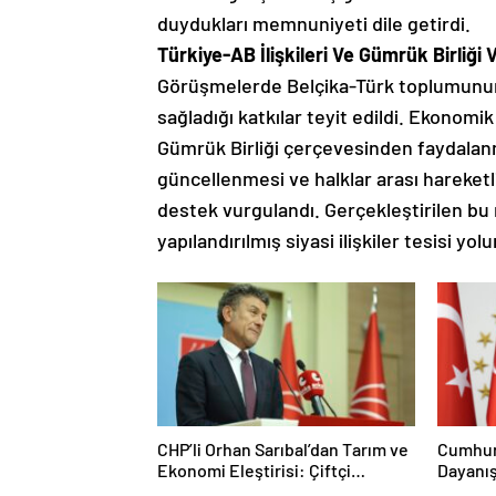
duydukları memnuniyeti dile getirdi.
Türkiye-AB İlişkileri Ve Gümrük Birliği
Görüşmelerde Belçika-Türk toplumunun 
sağladığı katkılar teyit edildi. Ekonomi
Gümrük Birliği çerçevesinden faydalanm
güncellenmesi ve halklar arası hareketl
destek vurgulandı. Gerçekleştirilen bu 
yapılandırılmış siyasi ilişkiler tesisi yo
CHP’li Orhan Sarıbal’dan Tarım ve
Cumhurb
Ekonomi Eleştirisi: Çiftçi
Dayanı
Kaderiyle Baş Başa Kaldı
Bütünl