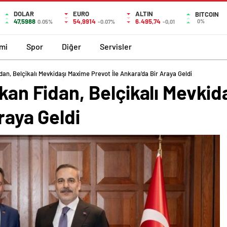
DOLAR
EURO
ALTIN
BITCOIN
47,5988
54,9914
6.495,74
0%
0.05%
-0.07%
-0,01
mi
Spor
Diğer
Servisler
dan, Belçikalı Mevkidaşı Maxime Prevot İle Ankara’da Bir Araya Geldi
akan Fidan, Belçikalı Mevki
raya Geldi