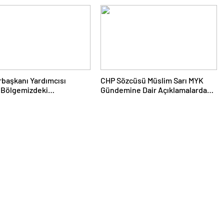
irilmesine Dair Kanun
Başkanlarıyla Bir Araya Geldi
 Gazi Meclisimizin Takdirine
u
başkanı Yardımcısı
CHP Sözcüsü Müslim Sarı MYK
 Bölgemizdeki
Gündemine Dair Açıklamalarda
list Tuzakları Boşa
Bulundu: 8 İl Başkanlığına Atama
aya Devam Edeceğiz
Yapıldı