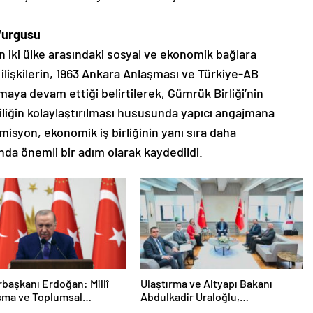
 Vurgusu
iki ülke arasındaki sosyal ve ekonomik bağlara
k ilişkilerin, 1963 Ankara Anlaşması ve Türkiye-AB
aya devam ettiği belirtilerek, Gümrük Birliği’nin
iliğin kolaylaştırılması hususunda yapıcı angajmana
misyon, ekonomik iş birliğinin yanı sıra daha
lunda önemli bir adım olarak kaydedildi.
aşkanı Erdoğan: Millî
Ulaştırma ve Altyapı Bakanı
şma ve Toplumsal
Abdulkadir Uraloğlu,
eşmenin
Afyonkarahisar Belediye