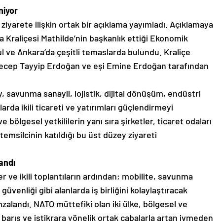
niyor
, ziyarete ilişkin ortak bir açıklama yayımladı. Açıklamaya
ka Kraliçesi Mathilde’nin başkanlık ettiği Ekonomik
ul ve Ankara’da çeşitli temaslarda bulundu. Kraliçe
Recep Tayyip Erdoğan ve eşi Emine Erdoğan tarafından
, savunma sanayii, lojistik, dijital dönüşüm, endüstri
larda ikili ticareti ve yatırımları güçlendirmeyi
 bölgesel yetkililerin yanı sıra şirketler, ticaret odaları
emsilcinin katıldığı bu üst düzey ziyareti
andı
ve ikili toplantıların ardından; mobilite, savunma
 güvenliği gibi alanlarda iş birliğini kolaylaştıracak
mzalandı. NATO müttefiki olan iki ülke, bölgesel ve
 barış ve istikrara yönelik ortak çabalarla artan ivmeden