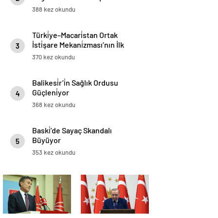
“Cumhurbaşkanımız Bizim
388 kez okundu
Kırmızı Çizgimizdir”
Türki̇ye–Macari̇stan Ortak
İsti̇şare Mekani̇zması’nın İlk
3
Toplantısı 8 Aralık’ta İstanbul’da
370 kez okundu
Gerçekleşti̇ri̇lecek
Balikesi̇r’i̇n Sağlık Ordusu
Güçleni̇yor
4
368 kez okundu
Baski̇’de Sayaç Skandalı
Büyüyor
5
353 kez okundu