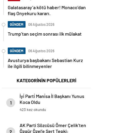
Galatasaray’a kötü haber! Monaco’dan
flaş Onyekuru kararı.
GÜNDEM
06 Ağustos 2026
Trump’tan seçim sonrası ilk mülakat
GÜNDEM
06 Ağustos 2026
Avusturya başbakanı Sebastian Kurz
ile ilgili bilinmeyenler
KATEGORİNİN POPÜLERLERİ
İyi̇ Parti̇ Mani̇sa İl Başkanı Yunus
Koca Oldu
1
423 kez okundu
AK Parti Sözcüsü Ömer Çelik’ten
Özgür Özel’e Sert Tepki:
2