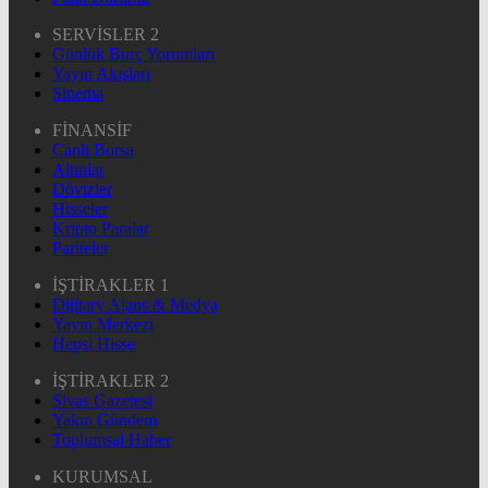
SERVİSLER 2
Günlük Burç Yorumları
Yayın Akışları
Sinema
FİNANSİF
Canlı Borsa
Altınlar
Dövizler
Hisseler
Kripto Paralar
Pariteler
İŞTİRAKLER 1
Dijitary Ajans & Medya
Yayın Merkezi
Hepsi Hisse
İŞTİRAKLER 2
Sivas Gazetesi
Yakın Gündem
Toplumsal Haber
KURUMSAL