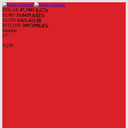
DOLAR
47,7091
0.17%
EURO
55,0429
0.05%
ALTIN
6.621,42
1,98
BITCOIN
3097290
0.4%
İstanbul
27°
AÇIK