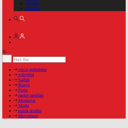
Altınlar
Pariteler
vücut geliştirme
voleybol
Sağlık
Rusya
Putin
motor sporları
Moskova
Moda
minik dostlar
Mevsimsel