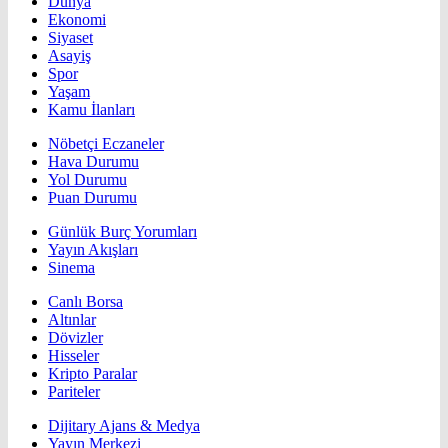
Dünya
Ekonomi
Siyaset
Asayiş
Spor
Yaşam
Kamu İlanları
Nöbetçi Eczaneler
Hava Durumu
Yol Durumu
Puan Durumu
Günlük Burç Yorumları
Yayın Akışları
Sinema
Canlı Borsa
Altınlar
Dövizler
Hisseler
Kripto Paralar
Pariteler
Dijitary Ajans & Medya
Yayın Merkezi