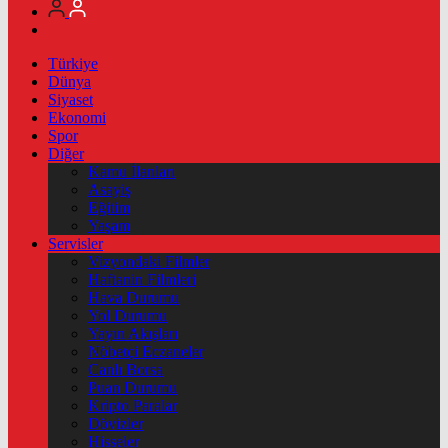
Türkiye
Dünya
Siyaset
Ekonomi
Spor
Diğer
Kamu İlanları
Asayiş
Eğitim
Yaşam
Servisler
Vizyondaki Filmler
Haftanin Filmleri
Hava Durumu
Yol Durumu
Yayın Akışları
Nöbetçi Eczaneler
Canlı Borsa
Puan Durumu
Kripto Paralar
Dövizler
Hisseler