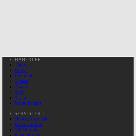
HABERLER
Türkiye
Dünya
Ekonomi
Siyaset
Asayiş
Spor
Yaşam
Kamu İlanları
SERVİSLER 1
Nöbetçi Eczaneler
Hava Durumu
Yol Durumu
Puan Durumu