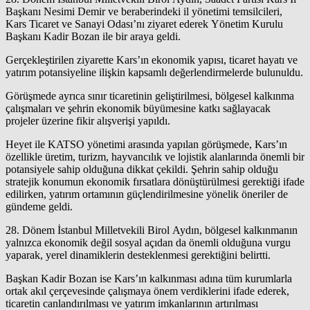
Başkanı Nesimi Demir ve beraberindeki il yönetimi temsilcileri,
Kars Ticaret ve Sanayi Odası’nı ziyaret ederek Yönetim Kurulu
Başkanı Kadir Bozan ile bir araya geldi.
Gerçekleştirilen ziyarette Kars’ın ekonomik yapısı, ticaret hayatı ve
yatırım potansiyeline ilişkin kapsamlı değerlendirmelerde bulunuldu.
Görüşmede ayrıca sınır ticaretinin geliştirilmesi, bölgesel kalkınma
çalışmaları ve şehrin ekonomik büyümesine katkı sağlayacak
projeler üzerine fikir alışverişi yapıldı.
Heyet ile KATSO yönetimi arasında yapılan görüşmede, Kars’ın
özellikle üretim, turizm, hayvancılık ve lojistik alanlarında önemli bir
potansiyele sahip olduğuna dikkat çekildi. Şehrin sahip olduğu
stratejik konumun ekonomik fırsatlara dönüştürülmesi gerektiği ifade
edilirken, yatırım ortamının güçlendirilmesine yönelik öneriler de
gündeme geldi.
28. Dönem İstanbul Milletvekili Birol Aydın, bölgesel kalkınmanın
yalnızca ekonomik değil sosyal açıdan da önemli olduğuna vurgu
yaparak, yerel dinamiklerin desteklenmesi gerektiğini belirtti.
Başkan Kadir Bozan ise Kars’ın kalkınması adına tüm kurumlarla
ortak akıl çerçevesinde çalışmaya önem verdiklerini ifade ederek,
ticaretin canlandırılması ve yatırım imkanlarının artırılması