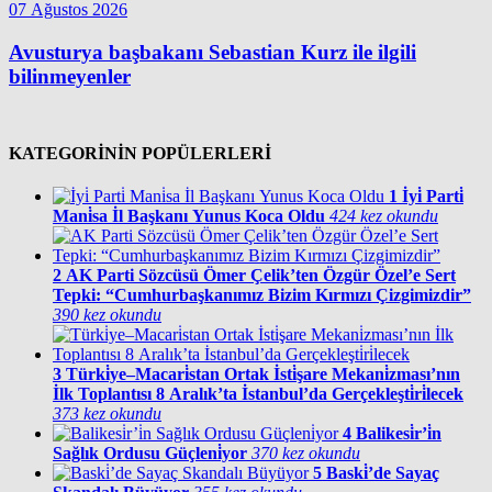
07 Ağustos 2026
Avusturya başbakanı Sebastian Kurz ile ilgili
bilinmeyenler
KATEGORİNİN POPÜLERLERİ
1
İyi̇ Parti̇
Mani̇sa İl Başkanı Yunus Koca Oldu
424 kez okundu
2
AK Parti Sözcüsü Ömer Çelik’ten Özgür Özel’e Sert
Tepki: “Cumhurbaşkanımız Bizim Kırmızı Çizgimizdir”
390 kez okundu
3
Türki̇ye–Macari̇stan Ortak İsti̇şare Mekani̇zması’nın
İlk Toplantısı 8 Aralık’ta İstanbul’da Gerçekleşti̇ri̇lecek
373 kez okundu
4
Balikesi̇r’i̇n
Sağlık Ordusu Güçleni̇yor
370 kez okundu
5
Baski̇’de Sayaç