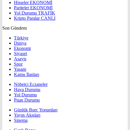
Hisseler
EKONOMİ
Pariteler
EKONOMİ
Yol Durumu
TRAFİK
Kripto Paralar
CANLI
Son Gündem
Türkiye
Dünya
Ekonomi
Siyaset
Asayiş
Spor
Yaşam
Kamu İlanları
Nöbetçi Eczaneler
Hava Durumu
Yol Durumu
Puan Durumu
Günlük Burç Yorumları
Yayın Akışları
Sinema