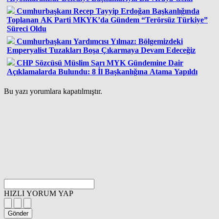
Cumhurbaşkanı Recep Tayyip Erdoğan Başkanlığında
Toplanan AK Parti MKYK’da Gündem “Terörsüz Türkiye”
Süreci Oldu
Cumhurbaşkanı Yardımcısı Yılmaz: Bölgemizdeki
Emperyalist Tuzakları Boşa Çıkarmaya Devam Edeceğiz
CHP Sözcüsü Müslim Sarı MYK Gündemine Dair
Açıklamalarda Bulundu: 8 İl Başkanlığına Atama Yapıldı
Bu yazı yorumlara kapatılmıştır.
HIZLI YORUM YAP
Gönder