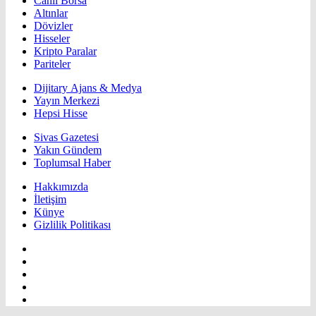
Canlı Borsa
Altınlar
Dövizler
Hisseler
Kripto Paralar
Pariteler
Dijitary Ajans & Medya
Yayın Merkezi
Hepsi Hisse
Sivas Gazetesi
Yakın Gündem
Toplumsal Haber
Hakkımızda
İletişim
Künye
Gizlilik Politikası