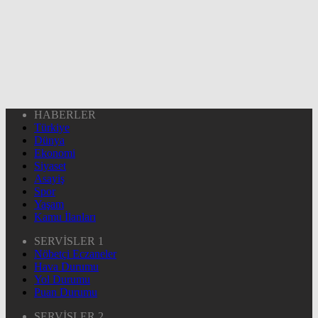
HABERLER
Türkiye
Dünya
Ekonomi
Siyaset
Asayiş
Spor
Yaşam
Kamu İlanları
SERVİSLER 1
Nöbetçi Eczaneler
Hava Durumu
Yol Durumu
Puan Durumu
SERVİSLER 2