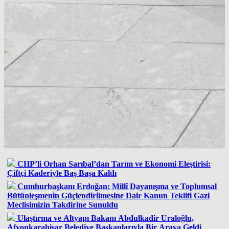
CHP’li Orhan Sarıbal’dan Tarım ve Ekonomi Eleştirisi:
Çiftçi Kaderiyle Baş Başa Kaldı
Cumhurbaşkanı Erdoğan: Millî Dayanışma ve Toplumsal
Bütünleşmenin Güçlendirilmesine Dair Kanun Teklifi Gazi
Meclisimizin Takdirine Sunuldu
Ulaştırma ve Altyapı Bakanı Abdulkadir Uraloğlu,
Afyonkarahisar Belediye Başkanlarıyla Bir Araya Geldi