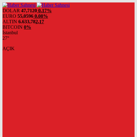
DOLAR
47,7120
0.17%
EURO
55,0596
0.08%
ALTIN
6.633,78
2,17
BITCOIN
0%
İstanbul
27°
AÇIK