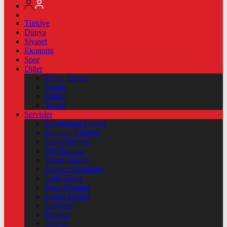
Türkiye
Dünya
Siyaset
Ekonomi
Spor
Diğer
Kamu İlanları
Asayiş
Eğitim
Yaşam
Servisler
Vizyondaki Filmler
Haftanin Filmleri
Hava Durumu
Yol Durumu
Yayın Akışları
Nöbetçi Eczaneler
Canlı Borsa
Puan Durumu
Kripto Paralar
Dövizler
Hisseler
Altınlar