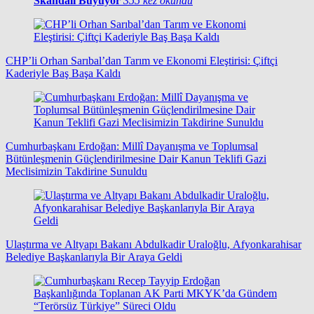
Skandalı Büyüyor
355 kez okundu
CHP’li Orhan Sarıbal’dan Tarım ve Ekonomi Eleştirisi: Çiftçi
Kaderiyle Baş Başa Kaldı
Cumhurbaşkanı Erdoğan: Millî Dayanışma ve Toplumsal
Bütünleşmenin Güçlendirilmesine Dair Kanun Teklifi Gazi
Meclisimizin Takdirine Sunuldu
Ulaştırma ve Altyapı Bakanı Abdulkadir Uraloğlu, Afyonkarahisar
Belediye Başkanlarıyla Bir Araya Geldi