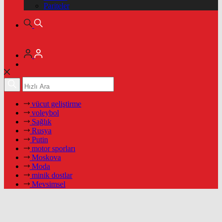
Pariteler
vücut geliştirme
voleybol
Sağlık
Rusya
Putin
motor sporları
Moskova
Moda
minik dostlar
Mevsimsel