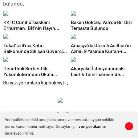
bulundu.
KKTC Cumhurbaşkanı
Bakan Göktaş, Van’da Bir Dizi
Erhürman: BM’nin Mayın
Temasta Bulundu
Temizleme Önerisi Rum
Tarafınca Reddedildi
Tokat’ta 6’ncı Katın
Amasya’da Otizmli Asilhan’ın
Balkonunda Sıkışan Güvercini
Azmi: 9 Yaşında Kur’an-ı
İtfaiye Kurtardı
Kerim Okumayı Öğrendi
Denetimli Serbestlik
Akaryakıt İstasyonundaki
Yükümlülerinden Okula
Lastik Tamirhanesinde
Temizlik Desteği
Yangın Çıktı
Bu yazı yorumlara kapatılmıştır.
Son Gündem
Veri politikasındaki amaçlarla sınırlı ve mevzuata uygun şekilde
çerez konumlandırmaktayız. Detaylar için
veri politikamızı
0
0
inceleyebilirsiniz.