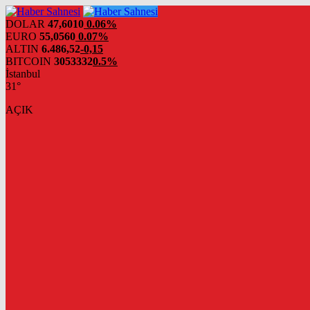
DOLAR
47,6010
0.06%
EURO
55,0560
0.07%
ALTIN
6.486,52
-0,15
BITCOIN
3053332
0.5%
İstanbul
31°
AÇIK