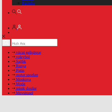
Pariteler
vücut geliştirme
voleybol
Sağlık
Rusya
Putin
motor sporları
Moskova
Moda
minik dostlar
Mevsimsel