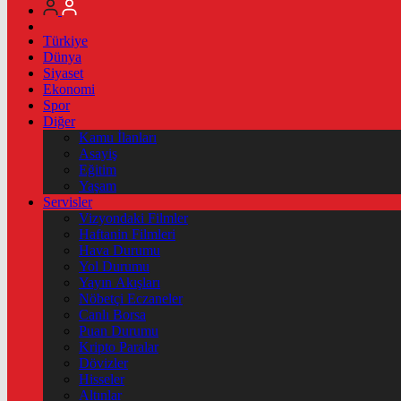
Türkiye
Dünya
Siyaset
Ekonomi
Spor
Diğer
Kamu İlanları
Asayiş
Eğitim
Yaşam
Servisler
Vizyondaki Filmler
Haftanin Filmleri
Hava Durumu
Yol Durumu
Yayın Akışları
Nöbetçi Eczaneler
Canlı Borsa
Puan Durumu
Kripto Paralar
Dövizler
Hisseler
Altınlar