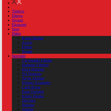
Türkiye
Dünya
Siyaset
Ekonomi
Spor
Diğer
Kamu İlanları
Asayiş
Eğitim
Yaşam
Servisler
Vizyondaki Filmler
Haftanin Filmleri
Hava Durumu
Yol Durumu
Yayın Akışları
Nöbetçi Eczaneler
Canlı Borsa
Puan Durumu
Kripto Paralar
Dövizler
Hisseler
Altınlar