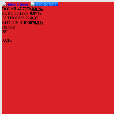
DOLAR
47,7270
0.01%
EURO
55,1835
-0.07%
ALTIN
6.636,20
-0,37
BITCOIN
3101507
0.2%
İstanbul
28°
AÇIK