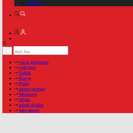
Pariteler
vücut geliştirme
voleybol
Sağlık
Rusya
Putin
motor sporları
Moskova
Moda
minik dostlar
Mevsimsel