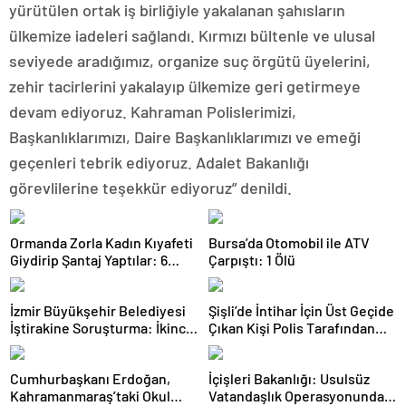
yürütülen ortak iş birliğiyle yakalanan şahısların
ülkemize iadeleri sağlandı. Kırmızı bültenle ve ulusal
seviyede aradığımız, organize suç örgütü üyelerini,
zehir tacirlerini yakalayıp ülkemize geri getirmeye
devam ediyoruz. Kahraman Polislerimizi,
Başkanlıklarımızı, Daire Başkanlıklarımızı ve emeği
geçenleri tebrik ediyoruz. Adalet Bakanlığı
görevlilerine teşekkür ediyoruz” denildi.
Ormanda Zorla Kadın Kıyafeti
Bursa’da Otomobil ile ATV
Giydirip Şantaj Yaptılar: 6
Çarpıştı: 1 Ölü
Gözaltı
İzmir Büyükşehir Belediyesi
Şişli’de İntihar İçin Üst Geçide
İştirakine Soruşturma: İkinci
Çıkan Kişi Polis Tarafından
Dalgada 2 Gözaltı
İkna Edildi
Cumhurbaşkanı Erdoğan,
İçişleri Bakanlığı: Usulsüz
Kahramanmaraş’taki Okul
Vatandaşlık Operasyonunda 6