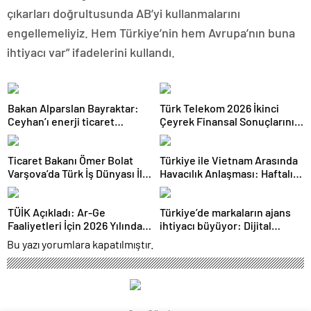
çıkarları doğrultusunda AB’yi kullanmalarını
engellemeliyiz. Hem Türkiye’nin hem Avrupa’nın buna
ihtiyacı var” ifadelerini kullandı.
Bakan Alparslan Bayraktar:
Türk Telekom 2026 İkinci
Ceyhan’ı enerji ticaret
Çeyrek Finansal Sonuçlarını
merkezi yapacağız
Açıkladı: Yarı Yıl Geliri 142
Milyar TL’yi Aştı
Ticaret Bakanı Ömer Bolat
Türkiye ile Vietnam Arasında
Varşova’da Türk İş Dünyası İle
Havacılık Anlaşması: Haftalık
Buluştu: Ticaret Hacmi 12,5
Sefer Sayısı 42’ye Yükseldi
Milyar Dolara Ulaştı
TÜİK Açıkladı: Ar-Ge
Türkiye’de markaların ajans
Faaliyetleri İçin 2026 Yılında
ihtiyacı büyüyor: Dijital
308 Milyar Lira Tahsis Edildi
reklam yatırımları 158 milyar
Bu yazı yorumlara kapatılmıştır.
TL’yi aştı