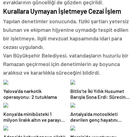
evraklarının güncelliği de gözden geçirildi.
Kurallara Uymayan İşletmeye Cezai İşlem
Yapılan denetimler sonucunda, fiziki şartları yetersiz
bulunan ve ekipman hijyenine uymadığı tespit edilen
bir işletmeye, ilgili mevzuat kapsamında idari para
cezası uygulandı.
Van Büyükşehir Belediyesi, vatandaşların huzurlu bir
Ramazan geçirmesi için denetimlerin ay boyunca
aralıksız ve kararlılıkla süreceğini bildirdi.
Yalova’da narkotik
Bitlis’te İki Yıllık Husumet
operasyonu: 2 tutuklama
Barışla Sona Erdi: Sürecin
Başrolünde Atmanega Aşireti
Lideri Hasan Açık Vardı
Konya’da minibüsteki 1
Antalya’da motosikleti
milyon liralık altın ve parayı
devrilen genç hayatını
çalan 5 şüpheli 3 ilde
kaybetti
yakalandı
Adana’da kahvehaneye silahlı
Mersin’de uyuşturucu