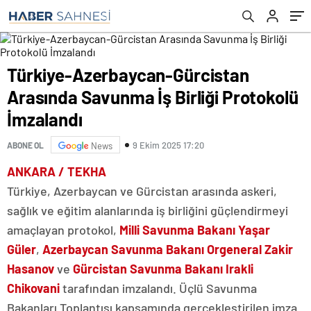
Türkiye-Azerbaycan-Gürcistan
Arasında Savunma İş Birliği Protokolü
İmzalandı
9 Ekim 2025 17:20
ABONE OL
News
ANKARA / TEKHA
Türkiye, Azerbaycan ve Gürcistan arasında askeri,
sağlık ve eğitim alanlarında iş birliğini güçlendirmeyi
amaçlayan protokol,
Milli Savunma Bakanı Yaşar
Güler
,
Azerbaycan Savunma Bakanı Orgeneral Zakir
Hasanov
ve
Gürcistan Savunma Bakanı Irakli
Chikovani
tarafından imzalandı. Üçlü Savunma
Bakanları Toplantısı kapsamında gerçekleştirilen imza