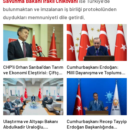
Savunma Bakanı Irakli Chikovani
ise Türkiye’de
bulunmaktan ve imzalanan iş birliği protokolünden
duydukları memnuniyeti dile getirdi.
CHP’li Orhan Sarıbal’dan Tarım
Cumhurbaşkanı Erdoğan:
ve Ekonomi Eleştirisi: Çiftçi
Millî Dayanışma ve Toplumsal
Kaderiyle Baş Başa Kaldı
Bütünleşmenin
Güçlendirilmesine Dair Kanun
Teklifi Gazi Meclisimizin
Takdirine Sunuldu
Ulaştırma ve Altyapı Bakanı
Cumhurbaşkanı Recep Tayyip
Abdulkadir Uraloğlu,
Erdoğan Başkanlığında