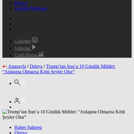
Künye
Gizlilik Politikası
Galeriler
Videolar
Canlı Borsa
Anasayfa
/
Dünya
/
Trump’tan İran’a 10 Günlük Mühlet:
“Anlaşma Olmazsa Kötü Şeyler Olur”
Haber Sahnesi
Dünya