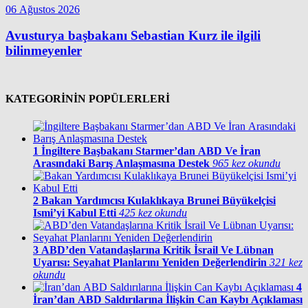
06 Ağustos 2026
Avusturya başbakanı Sebastian Kurz ile ilgili
bilinmeyenler
KATEGORİNİN POPÜLERLERİ
1
İngiltere Başbakanı Starmer’dan ABD Ve İran
Arasındaki Barış Anlaşmasına Destek
965 kez okundu
2
Bakan Yardımcısı Kulaklıkaya Brunei Büyükelçisi
Ismi’yi Kabul Etti
425 kez okundu
3
ABD’den Vatandaşlarına Kritik İsrail Ve Lübnan
Uyarısı: Seyahat Planlarını Yeniden Değerlendirin
321 kez
okundu
4
İran’dan ABD Saldırılarına İlişkin Can Kaybı Açıklaması