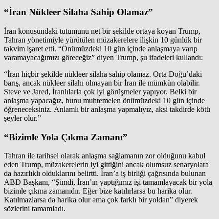
“İran Nükleer Silaha Sahip Olamaz”
İran konusundaki tutumunu net bir şekilde ortaya koyan Trump,
Tahran yönetimiyle yürütülen müzakerelere ilişkin 10 günlük bir
takvim işaret etti. “Önümüzdeki 10 gün içinde anlaşmaya varıp
varamayacağımızı göreceğiz” diyen Trump, şu ifadeleri kullandı:
“İran hiçbir şekilde nükleer silaha sahip olamaz. Orta Doğu’daki
barış, ancak nükleer silahı olmayan bir İran ile mümkün olabilir.
Steve ve Jared, İranlılarla çok iyi görüşmeler yapıyor. Belki bir
anlaşma yapacağız, bunu muhtemelen önümüzdeki 10 gün içinde
öğreneceksiniz. Anlamlı bir anlaşma yapmalıyız, aksi takdirde kötü
şeyler olur.”
“Bizimle Yola Çıkma Zamanı”
Tahran ile tarihsel olarak anlaşma sağlamanın zor olduğunu kabul
eden Trump, müzakerelerin iyi gittiğini ancak olumsuz senaryolara
da hazırlıklı olduklarını belirtti. İran’a iş birliği çağrısında bulunan
ABD Başkanı, “Şimdi, İran’ın yaptığımız işi tamamlayacak bir yola
bizimle çıkma zamanıdır. Eğer bize katılırlarsa bu harika olur.
Katılmazlarsa da harika olur ama çok farklı bir yoldan” diyerek
sözlerini tamamladı.