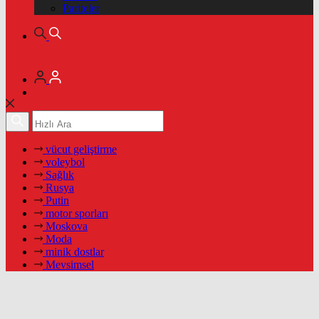
Pariteler
vücut geliştirme
voleybol
Sağlık
Rusya
Putin
motor sporları
Moskova
Moda
minik dostlar
Mevsimsel