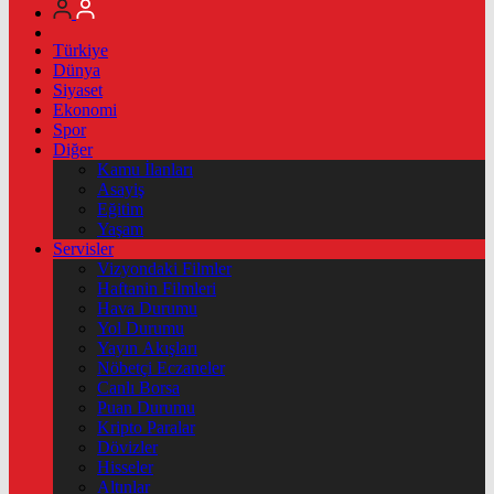
Türkiye
Dünya
Siyaset
Ekonomi
Spor
Diğer
Kamu İlanları
Asayiş
Eğitim
Yaşam
Servisler
Vizyondaki Filmler
Haftanin Filmleri
Hava Durumu
Yol Durumu
Yayın Akışları
Nöbetçi Eczaneler
Canlı Borsa
Puan Durumu
Kripto Paralar
Dövizler
Hisseler
Altınlar