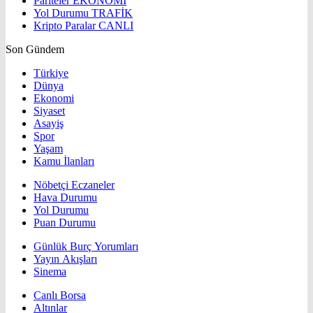
Pariteler
EKONOMİ
Yol Durumu
TRAFİK
Kripto Paralar
CANLI
Son Gündem
Türkiye
Dünya
Ekonomi
Siyaset
Asayiş
Spor
Yaşam
Kamu İlanları
Nöbetçi Eczaneler
Hava Durumu
Yol Durumu
Puan Durumu
Günlük Burç Yorumları
Yayın Akışları
Sinema
Canlı Borsa
Altınlar