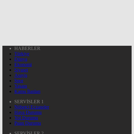
HABERLER
Türkiye
Dünya
Ekonomi
Siyaset
Asayiş
Spor
Yaşam
Kamu İlanları
SERVİSLER 1
Nöbetçi Eczaneler
Hava Durumu
Yol Durumu
Puan Durumu
SERVİSLER 2