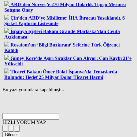
ABD’den Norveç’e 270 Milyon Dolarlık Topçu Mermisi
Satışına Onay
Çin’den ABD’ye Misilleme: İHA İhracatı Yasaklandı, 6
Şirket Yaptırım Listesinde
İspanya İçişleri Bakanı Grande-Marlaska’dan Ceuta
Açıklaması
Rosatom’un ‘Bilgi Buzkıranı’ Seferine Türk Öğrenci
Katıldı
Güney Kore’de Aşırı Sıcaklar Can Alıyor: Can Kaybı 21’e
Yükseldi
Ticaret Bakanı Ömer Bolat İspanya’da Temaslarda
Bulundu: Hedef 25 Milyar Dolar Ticaret Hacmi
Bu yazı yorumlara kapatılmıştır.
HIZLI YORUM YAP
Gönder