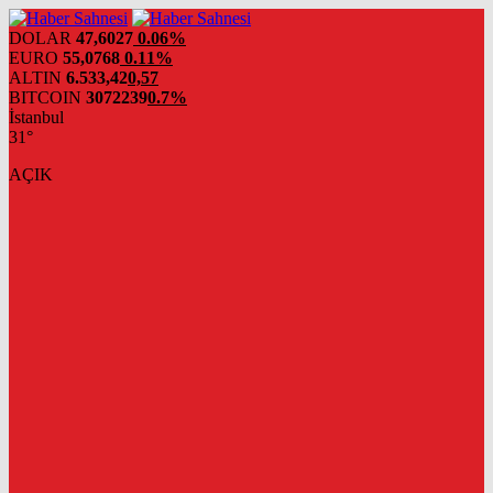
DOLAR
47,6027
0.06%
EURO
55,0768
0.11%
ALTIN
6.533,42
0,57
BITCOIN
3072239
0.7%
İstanbul
31°
AÇIK