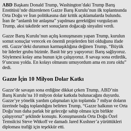
ABD
Başkanı Donald Trump, Washington’daki Trump Barış
Enstitüsü’nde düzenlenen Gazze Barış Kurulu’nun ilk toplantısında
Orta Doğu ve İran politikasına dair kritik açıklamalarda bulundu.
İran ile “anlamlı bir anlaşma” yapılması gerektiğini vurgulayan
Trump, aksi takdirde sert sonuçların doğacağı sinyalini verdi.
Gazze Barış Kurulu’nun açılış konuşmasını yapan Trump, kurulun
somut sonuçlar verecek en önemli projelerden biri olduğunu ifade
etti. Gazze’deki durumun karmaşıklığına değinen Trump, “Büyük
bir liderler grubu bizimle. Basit bir şey yapıyoruz: Barış sağlıyoruz.
Söylemesi kolay ama bunun için çalışıyoruz. 8 savaşı sona erdirdik,
9’uncusu yolda. En kolayı olmasını umuyordum ama en zoru oldu”
dedi.
Gazze İçin 10 Milyon Dolar Katkı
Gazze’de savaşın sona erdiğine dikkat çeken Trump, ABD’nin
Barış Kurulu’na 10 milyon dolar katkıda bulunacağını duyurdu.
Gazze’ye yönelik yardım çalışmaları için toplamda 7 milyar doların
üzerinde bağış toplandığını belirten Trump, “Gazze halkının ve Orta
Doğu’nun daha parlak bir geleceğe sahip olması için birlikte
çalışıyoruz” şeklinde konuştu. Konuşmasında Orta Doğu Özel
Temsilcisi Steve Witkoff ve damadı Jared Kushner’a yürüttükleri
diploması trafiği için teşekkür etti.