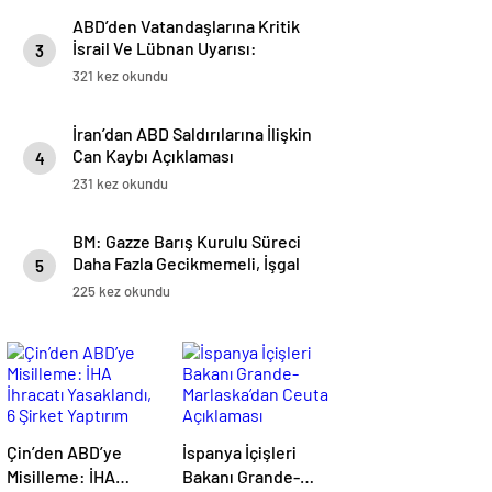
ABD’den Vatandaşlarına Kritik
İsrail Ve Lübnan Uyarısı:
3
Seyahat Planlarını Yeniden
321 kez okundu
Değerlendirin
İran’dan ABD Saldırılarına İlişkin
Can Kaybı Açıklaması
4
231 kez okundu
BM: Gazze Barış Kurulu Süreci
Daha Fazla Gecikmemeli, İşgal
5
Altındaki Filistin Topraklarındaki
225 kez okundu
Durum Giderek Daha Tehlikeli
Hale Geliyor
Çin’den ABD’ye
İspanya İçişleri
Misilleme: İHA
Bakanı Grande-