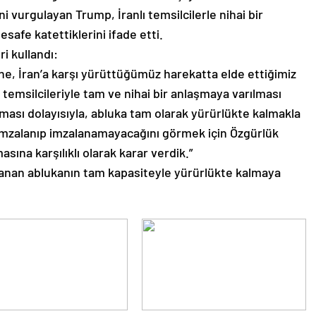
i vurgulayan Trump, İranlı temsilcilerle nihai bir
afe katettiklerini ifade etti.
i kullandı:
ine, İran’a karşı yürüttüğümüz harekatta elde ettiğimiz
 temsilcileriyle tam ve nihai bir anlaşmaya varılması
ası dolayısıyla, abluka tam olarak yürürlükte kalmakla
ip imzalanıp imzalanamayacağını görmek için Özgürlük
asına karşılıklı olarak karar verdik.”
anan ablukanın tam kapasiteyle yürürlükte kalmaya