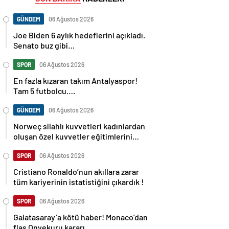
GÜNDEM
06 Ağustos 2026
Joe Biden 6 aylık hedeflerini açıkladı.
Senato buz gibi…
SPOR
06 Ağustos 2026
En fazla kızaran takım Antalyaspor!
Tam 5 futbolcu….
GÜNDEM
06 Ağustos 2026
Norweç silahlı kuvvetleri kadınlardan
oluşan özel kuvvetler eğitimlerini
başlattı.
SPOR
06 Ağustos 2026
Cristiano Ronaldo’nun akıllara zarar
tüm kariyerinin istatistiğini çıkardık !
SPOR
06 Ağustos 2026
Galatasaray’a kötü haber! Monaco’dan
flaş Onyekuru kararı.