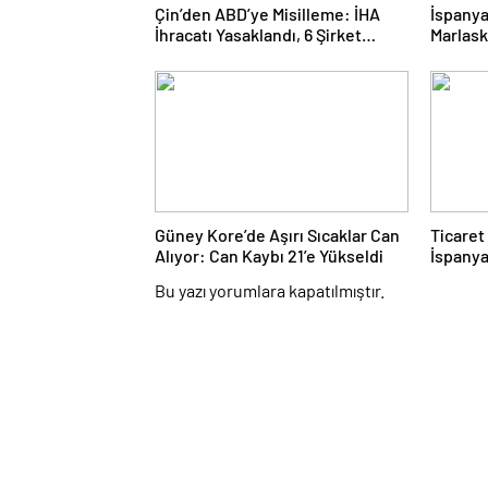
Çin’den ABD’ye Misilleme: İHA
İspanya
İhracatı Yasaklandı, 6 Şirket
Marlask
Yaptırım Listesinde
Güney Kore’de Aşırı Sıcaklar Can
Ticaret
Alıyor: Can Kaybı 21’e Yükseldi
İspanya
Hedef 2
Bu yazı yorumlara kapatılmıştır.
Hacmi