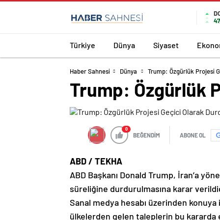
D
47
Türkiye
Dünya
Siyaset
Ekono
Haber Sahnesi
Dünya
Trump: Özgürlük Projesi G
Trump: Özgürlük P
0
BEĞENDİM
ABONE OL
ABD / TEKHA
ABD Başkanı Donald Trump, İran’a yöneli
süreliğine durdurulmasına karar verildiğ
Sanal medya hesabı üzerinden konuya il
ülkelerden gelen taleplerin bu kararda et