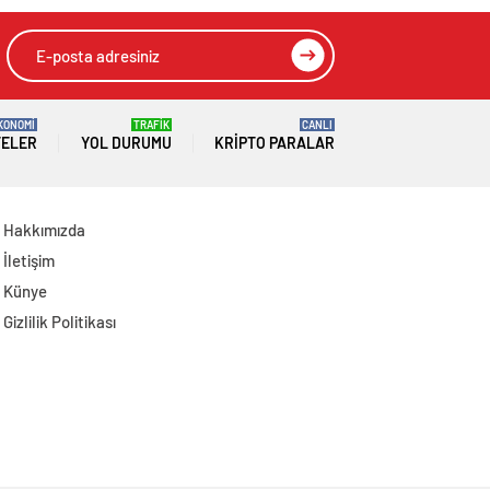
Milyar Dolar Ticaret
Hacmi
KONOMİ
TRAFİK
CANLI
TELER
YOL DURUMU
KRIPTO PARALAR
Hakkımızda
İletişim
Künye
Gizlilik Politikası