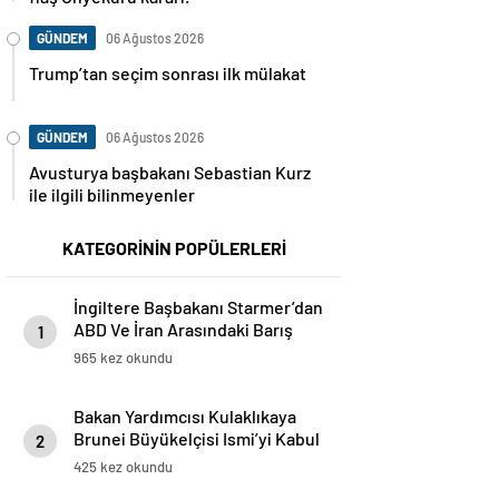
GÜNDEM
06 Ağustos 2026
Trump’tan seçim sonrası ilk mülakat
GÜNDEM
06 Ağustos 2026
Avusturya başbakanı Sebastian Kurz
ile ilgili bilinmeyenler
KATEGORİNİN POPÜLERLERİ
İngiltere Başbakanı Starmer’dan
ABD Ve İran Arasındaki Barış
1
Anlaşmasına Destek
965 kez okundu
Bakan Yardımcısı Kulaklıkaya
Brunei Büyükelçisi Ismi’yi Kabul
2
Etti
425 kez okundu