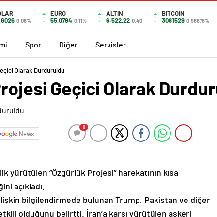
OLAR
EURO
ALTIN
BITCOIN
,6026
55,0794
6.522,22
3081529
0.06%
0.11%
0,40
0.98878%
mi
Spor
Diğer
Servisler
eçici Olarak Durduruldu
rojesi Geçici Olarak Durdu
0
News
k yürütülen “Özgürlük Projesi” harekatının kısa
ini açıkladı.
işkin bilgilendirmede bulunan Trump, Pakistan ve diğer
kili olduğunu belirtti. İran’a karşı yürütülen askeri