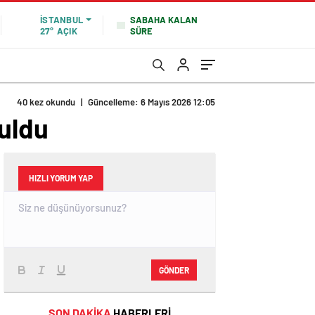
SABAHA KALAN
İSTANBUL
SÜRE
27°
AÇIK
40 kez okundu
|
Güncelleme: 6 Mayıs 2026 12:05
ruldu
HIZLI YORUM YAP
GÖNDER
SON DAKİKA
HABERLERİ