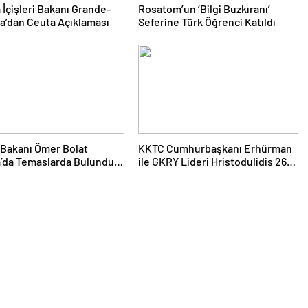
 İçişleri Bakanı Grande-
Rosatom’un ‘Bilgi Buzkıranı’
a’dan Ceuta Açıklaması
Seferine Türk Öğrenci Katıldı
 Bakanı Ömer Bolat
KKTC Cumhurbaşkanı Erhürman
’da Temaslarda Bulundu:
ile GKRY Lideri Hristodulidis 26
5 Milyar Dolar Ticaret
Ağustos’ta Görüşecek