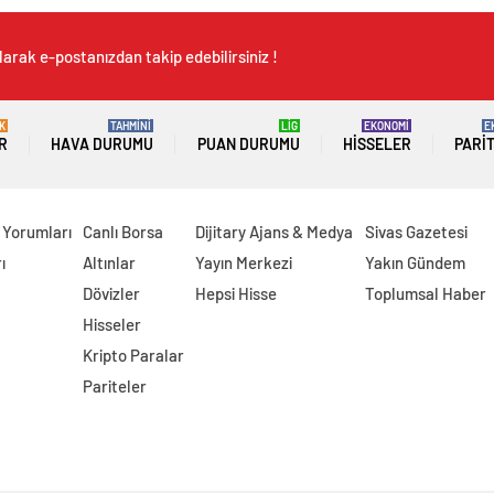
arak e-postanızdan takip edebilirsiniz !
K
TAHMİNİ
LİG
EKONOMİ
E
R
HAVA DURUMU
PUAN DURUMU
HISSELER
PARI
 Yorumları
Canlı Borsa
Dijitary Ajans & Medya
Sivas Gazetesi
ı
Altınlar
Yayın Merkezi
Yakın Gündem
Dövizler
Hepsi Hisse
Toplumsal Haber
Hisseler
Kripto Paralar
Pariteler