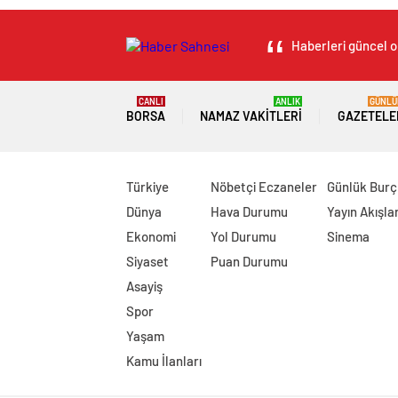
Haberleri güncel ol
CANLI
ANLIK
GÜNLÜ
BORSA
NAMAZ VAKITLERI
GAZETELE
Türkiye
Nöbetçi Eczaneler
Günlük Burç
Dünya
Hava Durumu
Yayın Akışlar
Ekonomi
Yol Durumu
Sinema
Siyaset
Puan Durumu
Asayiş
Spor
Yaşam
Kamu İlanları