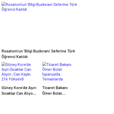
İhracatı Yasaklandı,
Marlaska’dan Ceuta
6 Şirket Yaptırım
Açıklaması
Listesinde
Rosatom’un ‘Bilgi Buzkıranı’ Seferine Türk
Öğrenci Katıldı
Güney Kore’de Aşırı
Ticaret Bakanı
Sıcaklar Can Alıyor:
Ömer Bolat
Can Kaybı 21’e
İspanya’da
Yükseldi
Temaslarda
Bulundu: Hedef 25