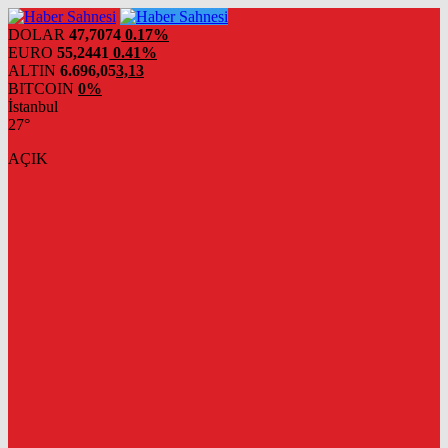
DOLAR
47,7074
0.17%
EURO
55,2441
0.41%
ALTIN
6.696,05
3,13
BITCOIN
0%
İstanbul
27°
AÇIK