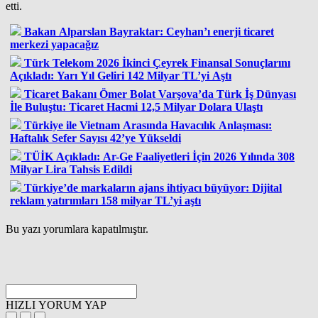
etti.
Bakan Alparslan Bayraktar: Ceyhan’ı enerji ticaret
merkezi yapacağız
Türk Telekom 2026 İkinci Çeyrek Finansal Sonuçlarını
Açıkladı: Yarı Yıl Geliri 142 Milyar TL’yi Aştı
Ticaret Bakanı Ömer Bolat Varşova’da Türk İş Dünyası
İle Buluştu: Ticaret Hacmi 12,5 Milyar Dolara Ulaştı
Türkiye ile Vietnam Arasında Havacılık Anlaşması:
Haftalık Sefer Sayısı 42’ye Yükseldi
TÜİK Açıkladı: Ar-Ge Faaliyetleri İçin 2026 Yılında 308
Milyar Lira Tahsis Edildi
Türkiye’de markaların ajans ihtiyacı büyüyor: Dijital
reklam yatırımları 158 milyar TL’yi aştı
Bu yazı yorumlara kapatılmıştır.
HIZLI YORUM YAP