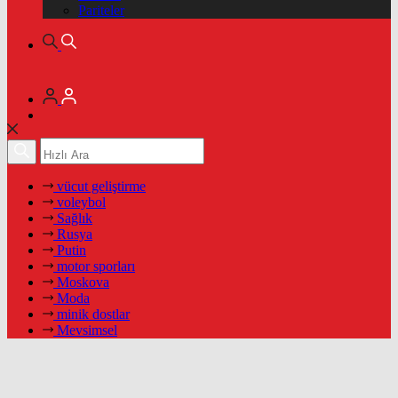
Pariteler
vücut geliştirme
voleybol
Sağlık
Rusya
Putin
motor sporları
Moskova
Moda
minik dostlar
Mevsimsel