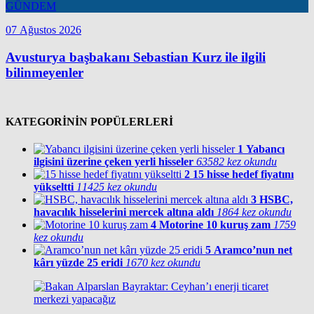
GÜNDEM
07 Ağustos 2026
Avusturya başbakanı Sebastian Kurz ile ilgili
bilinmeyenler
KATEGORİNİN POPÜLERLERİ
1
Yabancı
ilgisini üzerine çeken yerli hisseler
63582 kez okundu
2
15 hisse hedef fiyatını
yükseltti
11425 kez okundu
3
HSBC,
havacılık hisselerini mercek altına aldı
1864 kez okundu
4
Motorine 10 kuruş zam
1759
kez okundu
5
Aramco’nun net
kârı yüzde 25 eridi
1670 kez okundu