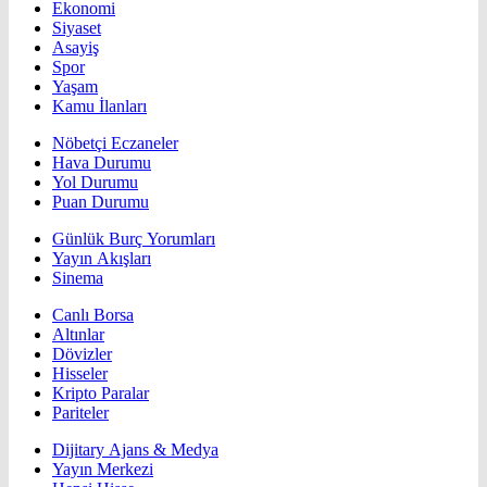
Ekonomi
Siyaset
Asayiş
Spor
Yaşam
Kamu İlanları
Nöbetçi Eczaneler
Hava Durumu
Yol Durumu
Puan Durumu
Günlük Burç Yorumları
Yayın Akışları
Sinema
Canlı Borsa
Altınlar
Dövizler
Hisseler
Kripto Paralar
Pariteler
Dijitary Ajans & Medya
Yayın Merkezi