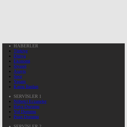
HABERLER
Türkiye
Dünya
Ekonomi
Siyaset
Asayiş
Spor
Yaşam
Kamu İlanları
SERVİSLER 1
Nöbetçi Eczaneler
Hava Durumu
Yol Durumu
Puan Durumu
SERVİSLER 2