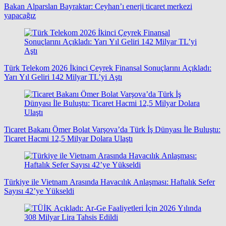
Bakan Alparslan Bayraktar: Ceyhan’ı enerji ticaret merkezi
yapacağız
Türk Telekom 2026 İkinci Çeyrek Finansal Sonuçlarını Açıkladı:
Yarı Yıl Geliri 142 Milyar TL’yi Aştı
Ticaret Bakanı Ömer Bolat Varşova’da Türk İş Dünyası İle Buluştu:
Ticaret Hacmi 12,5 Milyar Dolara Ulaştı
Türkiye ile Vietnam Arasında Havacılık Anlaşması: Haftalık Sefer
Sayısı 42’ye Yükseldi