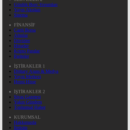
Günlük Burç Yorumları
Yayın Akışları
Sinema
FİNANSİF
Canlı Borsa
Altınlar
Dövizler
Hisseler
Kripto Paralar
Pariteler
İŞTİRAKLER 1
Dijitary Ajans & Medya
Yayın Merkezi
Hepsi Hisse
İŞTİRAKLER 2
Sivas Gazetesi
Yakın Gündem
Toplumsal Haber
KURUMSAL
Hakkımızda
İletişim