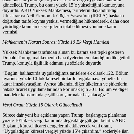
güncelledi. Trump, bu oranı yüzde 15’e yükselttiğini kamuoyuna
duyurdu. ABD Yüksek Mahkemesi, tarifelerin dayandırıldığı
Uluslararası Acil Ekonomik Güçler Yasası’nın (IEEPA) başkana
doğrudan tarife koyma yetkisi vermediğine hükmederek, daha önce
yürürlüğe konulan ek vergilerin iptal edilmesi yönünde karar
vermişti.
Mahkemenin Kararı Sonrası Yüzde 10 Ek Vergi Hamlesi
Yüksek Mahkeme tarafından alınan bu karara sert tepki gösteren
Donald Trump, mahkemenin bazı üyelerinden utandığını dile getirdi.
Trump, konuyla ilgili ilk adımını şu sözlerle duyurdu:
“Bugün, halihazırda uyguladığımız tarifelere ek olarak 122. Bölüm
uyarınca yüzde 10’luk küresel bir tarife uygulamaya yönelik bir
karar imzalayacağım. Ayrıca ülkemizi diğer ülkelerin ve şirketlerin
haksız ticaret uygulamalarından korumak için 301. Bölüm ve diğer
maddeler kapsamında çeşitli soruşturmalar başlatacağız.”
Vergi Oranı Yüzde 15 Olarak Güncellendi
Sürece dair yeni bir açıklama yapan Trump, başlangıçta planlanan
yüzde 10’luk ek vergi kararında değişikliğe gittiğini belirtti. ABD
Başkanı, küresel ticaret dengelerini etkileyecek yeni oranı,
“Uyguladığım küresel vergiyi yüzde 15’e çıkardım.” sözleriyle ilan