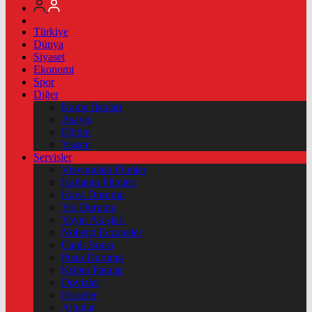
Türkiye
Dünya
Siyaset
Ekonomi
Spor
Diğer
Kamu İlanları
Asayiş
Eğitim
Yaşam
Servisler
Vizyondaki Filmler
Haftanin Filmleri
Hava Durumu
Yol Durumu
Yayın Akışları
Nöbetçi Eczaneler
Canlı Borsa
Puan Durumu
Kripto Paralar
Dövizler
Hisseler
Altınlar