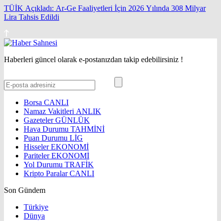
TÜİK Açıkladı: Ar-Ge Faaliyetleri İçin 2026 Yılında 308 Milyar
Lira Tahsis Edildi
Haberleri güncel olarak e-postanızdan takip edebilirsiniz !
Borsa
CANLI
Namaz Vakitleri
ANLIK
Gazeteler
GÜNLÜK
Hava Durumu
TAHMİNİ
Puan Durumu
LİG
Hisseler
EKONOMİ
Pariteler
EKONOMİ
Yol Durumu
TRAFİK
Kripto Paralar
CANLI
Son Gündem
Türkiye
Dünya