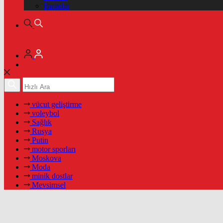
Pariteler
vücut geliştirme
voleybol
Sağlık
Rusya
Putin
motor sporları
Moskova
Moda
minik dostlar
Mevsimsel