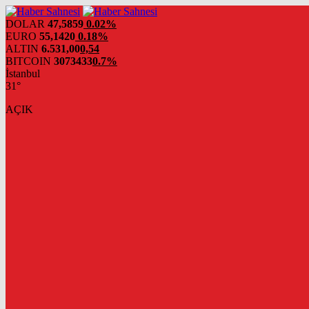
DOLAR
47,5859
0.02%
EURO
55,1420
0.18%
ALTIN
6.531,00
0,54
BITCOIN
3073433
0.7%
İstanbul
31°
AÇIK