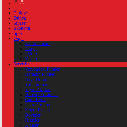
Türkiye
Dünya
Siyaset
Ekonomi
Spor
Diğer
Kamu İlanları
Asayiş
Eğitim
Yaşam
Servisler
Vizyondaki Filmler
Haftanin Filmleri
Hava Durumu
Yol Durumu
Yayın Akışları
Nöbetçi Eczaneler
Canlı Borsa
Puan Durumu
Kripto Paralar
Dövizler
Hisseler
Altınlar