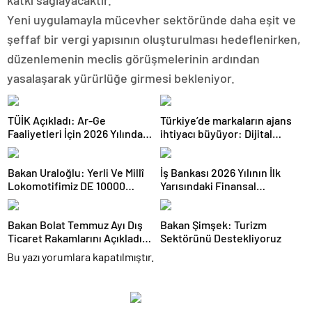
Yeni uygulamayla mücevher sektöründe daha eşit ve
şeffaf bir vergi yapısının oluşturulması hedeflenirken,
düzenlemenin meclis görüşmelerinin ardından
yasalaşarak yürürlüğe girmesi bekleniyor.
TÜİK Açıkladı: Ar-Ge
Türkiye’de markaların ajans
Faaliyetleri İçin 2026 Yılında
ihtiyacı büyüyor: Dijital
308 Milyar Lira Tahsis Edildi
reklam yatırımları 158 milyar
TL’yi aştı
Bakan Uraloğlu: Yerli Ve Millî
İş Bankası 2026 Yılının İlk
Lokomotifimiz DE 10000
Yarısındaki Finansal
Tanzanya’ya İhraç Edildi
Sonuçlarını Açıkladı
Bakan Bolat Temmuz Ayı Dış
Bakan Şimşek: Turizm
Ticaret Rakamlarını Açıkladı:
Sektörünü Destekliyoruz
İhracatta Tüm Zamanların
Bu yazı yorumlara kapatılmıştır.
Temmuz Rekoru