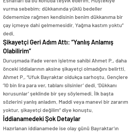
Esnafları da bu konuda teşvik ederim. Müştekiye
vurma sebebim; dükkanında yüklü bedeller
ödememize rağmen kendisinin benim dükkanıma bir
çay içmeye dahi gelmemesidir. Yağma kastım yoktu”
dedi.
Şikayetçi Geri Adım Attı: “Yanlış Anlamış
Olabilirim”
Duruşmada ifade veren işletme sahibi Ahmet P., daha
önceki iddialarının aksine şikayetçi olmadığını belirtti.
Ahmet P., “Ufuk Bayraktar oldukça sarhoştu. Gençlere
’10 bin lira para ver, tablanı silsinler’ dedi. ‘Dükkanı
korusunlar’ şeklinde bir şey söylemedi. İlk başta
sözlerini yanlış anladım. Maddi veya manevi bir zararım
yoktur, şikayetçi değilim” diye konuştu.
İddianamedeki Şok Detaylar
Hazırlanan iddianamede ise olay günü Bayraktar’ın