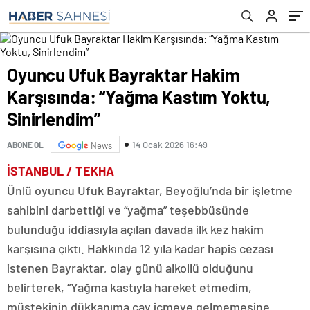
Oyuncu Ufuk Bayraktar Hakim
Karşısında: “Yağma Kastım Yoktu,
Sinirlendim”
14 Ocak 2026 16:49
ABONE OL
News
İSTANBUL / TEKHA
Ünlü oyuncu Ufuk Bayraktar, Beyoğlu’nda bir işletme
sahibini darbettiği ve “yağma” teşebbüsünde
bulunduğu iddiasıyla açılan davada ilk kez hakim
karşısına çıktı. Hakkında 12 yıla kadar hapis cezası
istenen Bayraktar, olay günü alkollü olduğunu
belirterek, “Yağma kastıyla hareket etmedim,
müştekinin dükkanıma çay içmeye gelmemesine