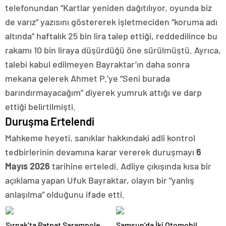
telefonundan “Kartlar yeniden dağıtılıyor, oyunda biz
de varız” yazısını göstererek işletmeciden “koruma adı
altında” haftalık 25 bin lira talep ettiği, reddedilince bu
rakamı 10 bin liraya düşürdüğü öne sürülmüştü. Ayrıca,
talebi kabul edilmeyen Bayraktar’ın daha sonra
mekana gelerek Ahmet P.’ye “Seni burada
barındırmayacağım” diyerek yumruk attığı ve darp
ettiği belirtilmişti.
Duruşma Ertelendi
Mahkeme heyeti, sanıklar hakkındaki adli kontrol
tedbirlerinin devamına karar vererek duruşmayı
6
Mayıs 2026
tarihine erteledi. Adliye çıkışında kısa bir
açıklama yapan Ufuk Bayraktar, olayın bir “yanlış
anlaşılma” olduğunu ifade etti.
Şırnak’ta Patpat Şarampole
Samsun’da İki Otomobil