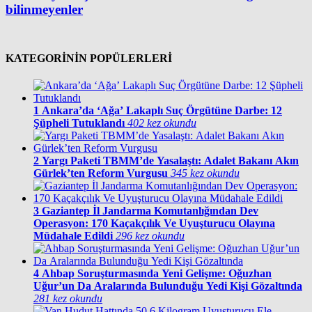
bilinmeyenler
KATEGORİNİN POPÜLERLERİ
1
Ankara’da ‘Ağa’ Lakaplı Suç Örgütüne Darbe: 12
Şüpheli Tutuklandı
402 kez okundu
2
Yargı Paketi TBMM’de Yasalaştı: Adalet Bakanı Akın
Gürlek’ten Reform Vurgusu
345 kez okundu
3
Gaziantep İl Jandarma Komutanlığından Dev
Operasyon: 170 Kaçakçılık Ve Uyuşturucu Olayına
Müdahale Edildi
296 kez okundu
4
Ahbap Soruşturmasında Yeni Gelişme: Oğuzhan
Uğur’un Da Aralarında Bulunduğu Yedi Kişi Gözaltında
281 kez okundu