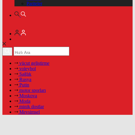
Pariteler
vücut geliştirme
voleybol
Sağlık
Rusya
Putin
motor sporları
Moskova
Moda
minik dostlar
Mevsimsel