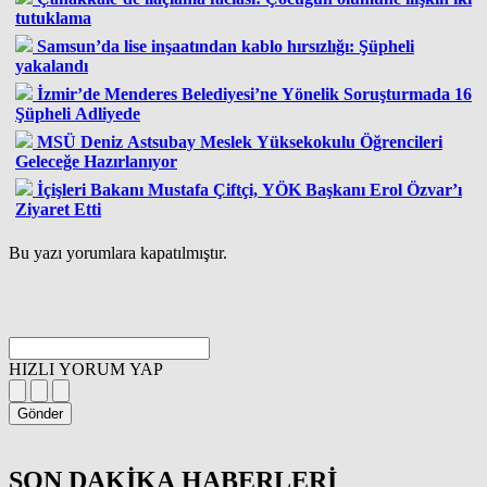
tutuklama
Samsun’da lise inşaatından kablo hırsızlığı: Şüpheli
yakalandı
İzmir’de Menderes Belediyesi’ne Yönelik Soruşturmada 16
Şüpheli Adliyede
MSÜ Deniz Astsubay Meslek Yüksekokulu Öğrencileri
Geleceğe Hazırlanıyor
İçişleri Bakanı Mustafa Çiftçi, YÖK Başkanı Erol Özvar’ı
Ziyaret Etti
Bu yazı yorumlara kapatılmıştır.
HIZLI YORUM YAP
Gönder
SON DAKİKA
HABERLERİ