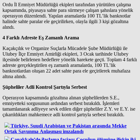
Ordu İl Emniyet Müdürlüğü ekipleri tarafından yürütülen çalışma
kapsamında, piyasaya sahte para sürmeye çalışan şahıslara yönelik
operasyon düzenlendi. Yapılan aramalarda 100 TL’lik banknotlar
halinde sahte paralar ele geçirilirken, olayla ilgili 3 kişi gözaltına
alındı.
4 Farklı Adreste Eş Zamanlı Arama
Kaçakçılık ve Organize Suçlarla Mücadele Şube Müdürlüğü ile
Ulubey İlçe Emniyet Amirliği ekipleri, 3 Ocak tarihinde Ulubey
ilçesinde belirlenen hedeflere yönelik harekete geçti. Toplam 4 farklı
adreste gerçekleştirilen eş zamanlı aramalarda, 100 TL’lik
banknotlardan oluşan 22 adet sahte para ele geçirilerek muhafaza
altına alındı.
Şüpheliler Adli Kontrol Şartıyla Serbest
Operasyon kapsamında gözaltına alınan şüphelilerden S.E.,
emniyetteki sorgusunun ardından serbest bırakıldı. İşlemleri
tamamlanarak adliyeye sevk edilen diğer şüpheliler Z.Y. ve E.Y. ise
çıkarıldıkları mahkemece adli kontrol şartıyla serbest bırakıldı.
Türkiye, Suudi Arabistan ve Pakistan arasında Mekke
Ortak Savunma Anlaşması imzalandı
Çanakkale’de ilaçlama faciası: Çocuğun ölümüne ilişkin iki