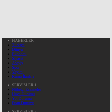
HABERLER
Türkiye
Dünya
Ekonomi
Siyaset
Asayiş
Spor
Yaşam
Kamu İlanları
SERVİSLER 1
Nöbetçi Eczaneler
Hava Durumu
Yol Durumu
Puan Durumu
SERVİSLER 2