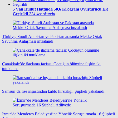
5
Van Hudut Hattında 50,6 Kilogram Uyuşturucu Ele
Geçirildi
224 kez okundu
Türkiye, Suudi Arabistan ve Pakistan arasında Mekke Ortak
Savunma Anlaşması imzalandı
Çanakkale’de ilaçlama faciası: Çocuğun ölümüne ilişkin iki
tutuklama
Samsun’da lise inşaatından kablo hırsızlığı: Şüpheli yakalandı
İzmir’de Menderes Belediyesi’ne Yönelik Soruşturmada 16 Şüpheli