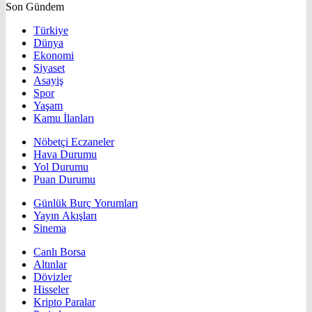
Son Gündem
Türkiye
Dünya
Ekonomi
Siyaset
Asayiş
Spor
Yaşam
Kamu İlanları
Nöbetçi Eczaneler
Hava Durumu
Yol Durumu
Puan Durumu
Günlük Burç Yorumları
Yayın Akışları
Sinema
Canlı Borsa
Altınlar
Dövizler
Hisseler
Kripto Paralar