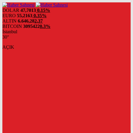
DOLAR
47,7013
0.15%
EURO
55,2163
0.35%
ALTIN
6.646,28
2,37
BITCOIN
3095422
0.3%
İstanbul
30°
AÇIK