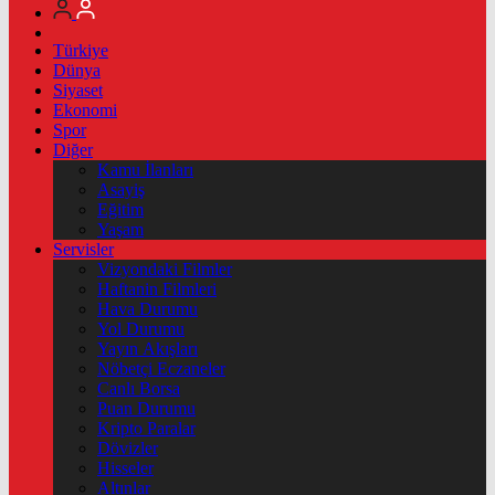
Türkiye
Dünya
Siyaset
Ekonomi
Spor
Diğer
Kamu İlanları
Asayiş
Eğitim
Yaşam
Servisler
Vizyondaki Filmler
Haftanin Filmleri
Hava Durumu
Yol Durumu
Yayın Akışları
Nöbetçi Eczaneler
Canlı Borsa
Puan Durumu
Kripto Paralar
Dövizler
Hisseler
Altınlar