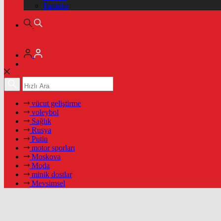
Pariteler
vücut geliştirme
voleybol
Sağlık
Rusya
Putin
motor sporları
Moskova
Moda
minik dostlar
Mevsimsel