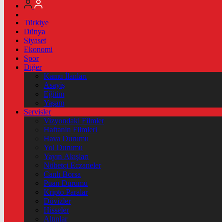
Türkiye
Dünya
Siyaset
Ekonomi
Spor
Diğer
Kamu İlanları
Asayiş
Eğitim
Yaşam
Servisler
Vizyondaki Filmler
Haftanin Filmleri
Hava Durumu
Yol Durumu
Yayın Akışları
Nöbetçi Eczaneler
Canlı Borsa
Puan Durumu
Kripto Paralar
Dövizler
Hisseler
Altınlar