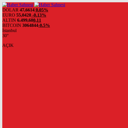
DOLAR
47,6614
0.05%
EURO
55,0428
-0.13%
ALTIN
6.499,68
0,11
BITCOIN
3064844
-0.5%
İstanbul
30°
AÇIK