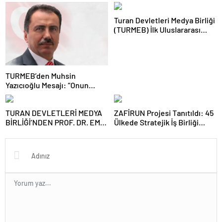
Toplantısını Gerçekleştirdi
Adım
Turan Devletleri Medya Birliği
(TURMEB) İlk Uluslararası
Medya Buluşmasını Bakü’de
Gerçekleştiriyor
TURMEB’den Muhsin
Yazıcıoğlu Mesajı: “Onun
Büyük Birlik İdeali Türk
Dünyasına Işık Tutuyor”
TURAN DEVLETLERİ MEDYA
ZAFİRUN Projesi Tanıtıldı: 45
BİRLİĞİ’NDEN PROF. DR. EMİN
Ülkede Stratejik İş Birliği
SERİN’E ZİYARET
Hedefleniyor