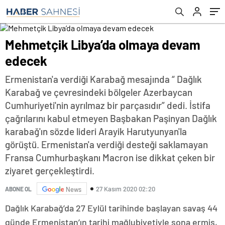
Mehmetçik Libya’da olmaya devam
edecek
Ermenistan'a verdiği Karabağ mesajında “ Dağlık
Karabağ ve çevresindeki bölgeler Azerbaycan
Cumhuriyeti'nin ayrılmaz bir parçasıdır” dedi. İstifa
çağrılarını kabul etmeyen Başbakan Paşinyan Dağlık
karabağ'ın sözde lideri Arayik Harutyunyan'la
görüştü. Ermenistan'a verdiği desteği saklamayan
Fransa Cumhurbaşkanı Macron ise dikkat çeken bir
ziyaret gerçekleştirdi.
27 Kasım 2020 02:20
ABONE OL
News
Dağlık Karabağ’da 27 Eylül tarihinde başlayan savaş 44
günde Ermenistan’ın tarihi mağlubiyetiyle sona ermiş,