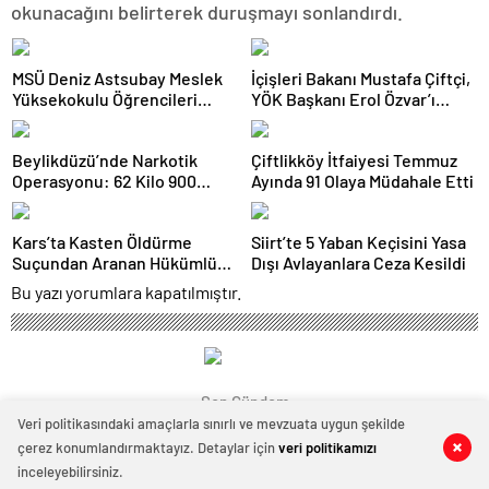
okunacağını belirterek duruşmayı sonlandırdı.
MSÜ Deniz Astsubay Meslek
İçişleri Bakanı Mustafa Çiftçi,
Yüksekokulu Öğrencileri
YÖK Başkanı Erol Özvar’ı
Geleceğe Hazırlanıyor
Ziyaret Etti
Beylikdüzü’nde Narkotik
Çiftlikköy İtfaiyesi Temmuz
Operasyonu: 62 Kilo 900
Ayında 91 Olaya Müdahale Etti
Gram Uyuşturucu Ele
Geçirildi
Kars’ta Kasten Öldürme
Siirt’te 5 Yaban Keçisini Yasa
Suçundan Aranan Hükümlü
Dışı Avlayanlara Ceza Kesildi
JASAT Operasyonuyla
Bu yazı yorumlara kapatılmıştır.
Yakalandı
Son Gündem
Veri politikasındaki amaçlarla sınırlı ve mevzuata uygun şekilde
çerez konumlandırmaktayız. Detaylar için
veri politikamızı
0
0
inceleyebilirsiniz.