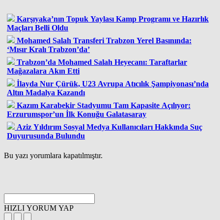
Karşıyaka’nın Topuk Yaylası Kamp Programı ve Hazırlık
Maçları Belli Oldu
Mohamed Salah Transferi Trabzon Yerel Basınında:
‘Mısır Kralı Trabzon’da’
Trabzon’da Mohamed Salah Heyecanı: Taraftarlar
Mağazalara Akın Etti
İlayda Nur Çürük, U23 Avrupa Atıcılık Şampiyonası’nda
Altın Madalya Kazandı
Kazım Karabekir Stadyumu Tam Kapasite Açılıyor:
Erzurumspor’un İlk Konuğu Galatasaray
Aziz Yıldırım Sosyal Medya Kullanıcıları Hakkında Suç
Duyurusunda Bulundu
Bu yazı yorumlara kapatılmıştır.
HIZLI YORUM YAP