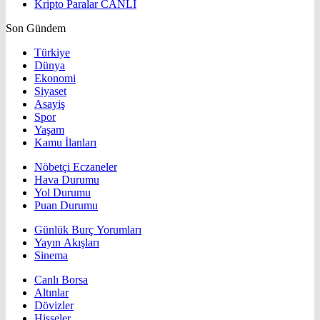
Kripto Paralar
CANLI
Son Gündem
Türkiye
Dünya
Ekonomi
Siyaset
Asayiş
Spor
Yaşam
Kamu İlanları
Nöbetçi Eczaneler
Hava Durumu
Yol Durumu
Puan Durumu
Günlük Burç Yorumları
Yayın Akışları
Sinema
Canlı Borsa
Altınlar
Dövizler
Hisseler