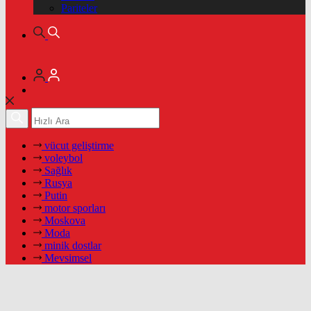
Pariteler
vücut geliştirme
voleybol
Sağlık
Rusya
Putin
motor sporları
Moskova
Moda
minik dostlar
Mevsimsel