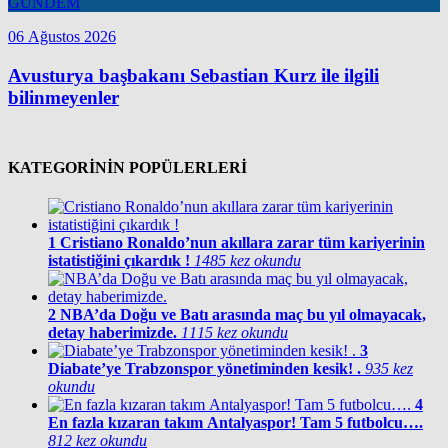
GÜNDEM
06 Ağustos 2026
Avusturya başbakanı Sebastian Kurz ile ilgili
bilinmeyenler
KATEGORİNİN POPÜLERLERİ
1
Cristiano Ronaldo’nun akıllara zarar tüm kariyerinin
istatistiğini çıkardık !
1485 kez okundu
2
NBA’da Doğu ve Batı arasında maç bu yıl olmayacak,
detay haberimizde.
1115 kez okundu
3
Diabate’ye Trabzonspor yönetiminden kesik! .
935 kez
okundu
4
En fazla kızaran takım Antalyaspor! Tam 5 futbolcu….
812 kez okundu