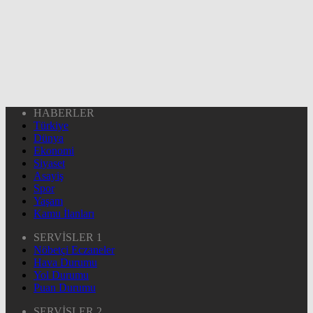
HABERLER
Türkiye
Dünya
Ekonomi
Siyaset
Asayiş
Spor
Yaşam
Kamu İlanları
SERVİSLER 1
Nöbetçi Eczaneler
Hava Durumu
Yol Durumu
Puan Durumu
SERVİSLER 2