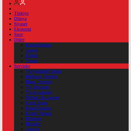
Türkiye
Dünya
Siyaset
Ekonomi
Spor
Diğer
Kamu İlanları
Asayiş
Eğitim
Yaşam
Servisler
Vizyondaki Filmler
Haftanin Filmleri
Hava Durumu
Yol Durumu
Yayın Akışları
Nöbetçi Eczaneler
Canlı Borsa
Puan Durumu
Kripto Paralar
Dövizler
Hisseler
Altınlar