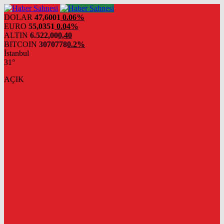
DOLAR
47,6001
0.06%
EURO
55,0351
0.04%
ALTIN
6.522,00
0,40
BITCOIN
3070778
0.2%
İstanbul
31°
AÇIK