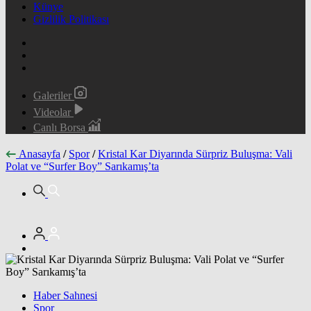
Künye
Gizlilik Politikası
Galeriler
Videolar
Canlı Borsa
Anasayfa
/
Spor
/
​Kristal Kar Diyarında Sürpriz Buluşma: Vali
Polat ve “Surfer Boy” Sarıkamış’ta
Haber Sahnesi
Spor