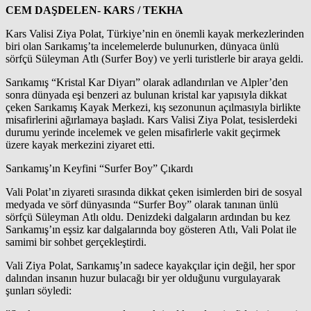
CEM DAŞDELEN- KARS / TEKHA
​Kars Valisi Ziya Polat, Türkiye’nin en önemli kayak merkezlerinden
biri olan Sarıkamış’ta incelemelerde bulunurken, dünyaca ünlü
sörfçü Süleyman Atlı (Surfer Boy) ve yerli turistlerle bir araya geldi.
​Sarıkamış “Kristal Kar Diyarı” olarak adlandırılan ve Alpler’den
sonra dünyada eşi benzeri az bulunan kristal kar yapısıyla dikkat
çeken Sarıkamış Kayak Merkezi, kış sezonunun açılmasıyla birlikte
misafirlerini ağırlamaya başladı. Kars Valisi Ziya Polat, tesislerdeki
durumu yerinde incelemek ve gelen misafirlerle vakit geçirmek
üzere kayak merkezini ziyaret etti.
​Sarıkamış’ın Keyfini “Surfer Boy” Çıkardı
​Vali Polat’ın ziyareti sırasında dikkat çeken isimlerden biri de sosyal
medyada ve sörf dünyasında “Surfer Boy” olarak tanınan ünlü
sörfçü Süleyman Atlı oldu. Denizdeki dalgaların ardından bu kez
Sarıkamış’ın eşsiz kar dalgalarında boy gösteren Atlı, Vali Polat ile
samimi bir sohbet gerçekleştirdi.
​Vali Ziya Polat, Sarıkamış’ın sadece kayakçılar için değil, her spor
dalından insanın huzur bulacağı bir yer olduğunu vurgulayarak
şunları söyledi: