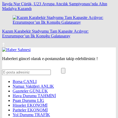
İlayda Nur Çürük, U23 Avrupa Atıcılık Şampiyonası’nda Altın
Madalya Kazandı
Kazım Karabekir Stadyumu Tam Kapasite Açılıyor:
Erzurumspor’un İlk Konuğu Galatasaray
Haberleri güncel olarak e-postanızdan takip edebilirsiniz !
Borsa
CANLI
Namaz Vakitleri
ANLIK
Gazeteler
GÜNLÜK
Hava Durumu
TAHMİNİ
Puan Durumu
LİG
Hisseler
EKONOMİ
Pariteler
EKONOMİ
Yol Durumu
TRAFİK