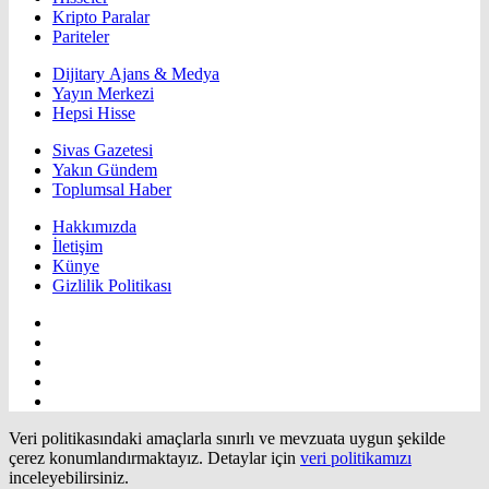
Kripto Paralar
Pariteler
Dijitary Ajans & Medya
Yayın Merkezi
Hepsi Hisse
Sivas Gazetesi
Yakın Gündem
Toplumsal Haber
Hakkımızda
İletişim
Künye
Gizlilik Politikası
Veri politikasındaki amaçlarla sınırlı ve mevzuata uygun şekilde
çerez konumlandırmaktayız. Detaylar için
veri politikamızı
inceleyebilirsiniz.