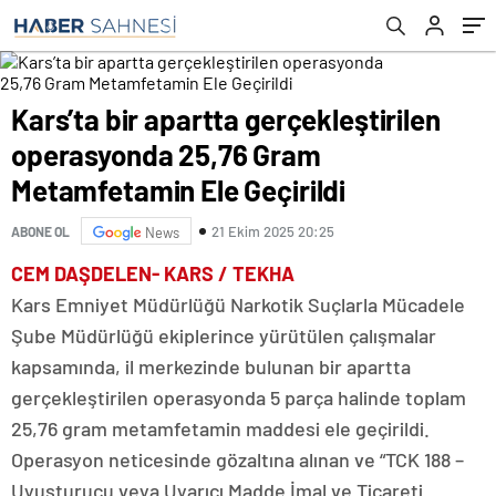
Geçirildi
Kars’ta bir apartta gerçekleştirilen
operasyonda 25,76 Gram
Metamfetamin Ele Geçirildi
21 Ekim 2025 20:25
ABONE OL
News
CEM DAŞDELEN- KARS / TEKHA
Kars Emniyet Müdürlüğü Narkotik Suçlarla Mücadele
Şube Müdürlüğü ekiplerince yürütülen çalışmalar
kapsamında, il merkezinde bulunan bir apartta
gerçekleştirilen operasyonda 5 parça halinde toplam
25,76 gram metamfetamin maddesi ele geçirildi.
Operasyon neticesinde gözaltına alınan ve “TCK 188 –
Uyuşturucu veya Uyarıcı Madde İmal ve Ticareti