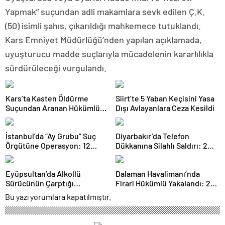
Yapmak” suçundan adli makamlara sevk edilen Ç.K.
(50) isimli şahıs, çıkarıldığı mahkemece tutuklandı.
Kars Emniyet Müdürlüğü’nden yapılan açıklamada,
uyuşturucu madde suçlarıyla mücadelenin kararlılıkla
sürdürüleceği vurgulandı.
Kars’ta Kasten Öldürme
Siirt’te 5 Yaban Keçisini Yasa
Suçundan Aranan Hükümlü
Dışı Avlayanlara Ceza Kesildi
JASAT Operasyonuyla
Yakalandı
İstanbul’da “Ay Grubu” Suç
Diyarbakır’da Telefon
Örgütüne Operasyon: 12
Dükkanına Silahlı Saldırı: 2
Şüpheli Gözaltında
Kişiyi Yaralayan Şüpheli
Tutuklandı
Eyüpsultan’da Alkollü
Dalaman Havalimanı’nda
Sürücünün Çarptığı
Firari Hükümlü Yakalandı: 22
Motokurye Yaşamını Yitirdi:
Yıl Hapis Cezası Bulunuyordu
Bu yazı yorumlara kapatılmıştır.
Sanığın Tahliyesine Aileden
Tepki