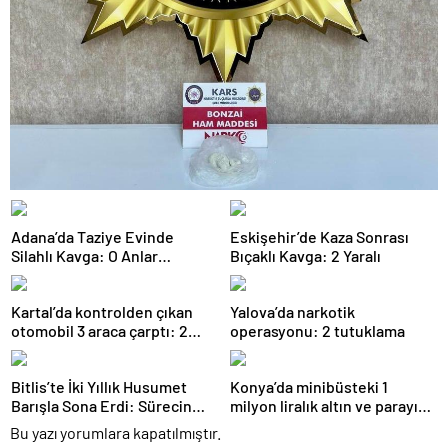
Adana’da Taziye Evinde
Eskişehir’de Kaza Sonrası
Silahlı Kavga: O Anlar
Bıçaklı Kavga: 2 Yaralı
Kamerada
Kartal’da kontrolden çıkan
Yalova’da narkotik
otomobil 3 araca çarptı: 2
operasyonu: 2 tutuklama
yaralı
Bitlis’te İki Yıllık Husumet
Konya’da minibüsteki 1
Barışla Sona Erdi: Sürecin
milyon liralık altın ve parayı
Başrolünde Atmanega Aşireti
çalan 5 şüpheli 3 ilde
Bu yazı yorumlara kapatılmıştır.
Lideri Hasan Açık Vardı
yakalandı