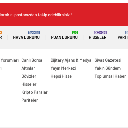
arak e-postanızdan takip edebilirsiniz !
K
TAHMİNİ
LİG
EKONOMİ
E
R
HAVA DURUMU
PUAN DURUMU
HISSELER
PARI
 Yorumları
Canlı Borsa
Dijitary Ajans & Medya
Sivas Gazetesi
ı
Altınlar
Yayın Merkezi
Yakın Gündem
Dövizler
Hepsi Hisse
Toplumsal Haber
Hisseler
Kripto Paralar
Pariteler