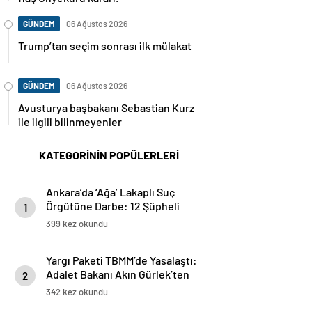
GÜNDEM
06 Ağustos 2026
Trump’tan seçim sonrası ilk mülakat
GÜNDEM
06 Ağustos 2026
Avusturya başbakanı Sebastian Kurz
ile ilgili bilinmeyenler
KATEGORİNİN POPÜLERLERİ
Ankara’da ‘Ağa’ Lakaplı Suç
Örgütüne Darbe: 12 Şüpheli
1
Tutuklandı
399 kez okundu
Yargı Paketi TBMM’de Yasalaştı:
Adalet Bakanı Akın Gürlek’ten
2
Reform Vurgusu
342 kez okundu