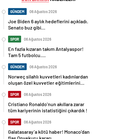
GÜNDEM
06 Ağustos 2026
Joe Biden 6 aylık hedeflerini açıkladı.
Senato buz gibi…
SPOR
06 Ağustos 2026
En fazla kızaran takım Antalyaspor!
Tam 5 futbolcu….
GÜNDEM
06 Ağustos 2026
Norweç silahlı kuvvetleri kadınlardan
oluşan özel kuvvetler eğitimlerini
başlattı.
SPOR
06 Ağustos 2026
Cristiano Ronaldo’nun akıllara zarar
tüm kariyerinin istatistiğini çıkardık !
SPOR
06 Ağustos 2026
Galatasaray’a kötü haber! Monaco’dan
flaş Onyekuru kararı.