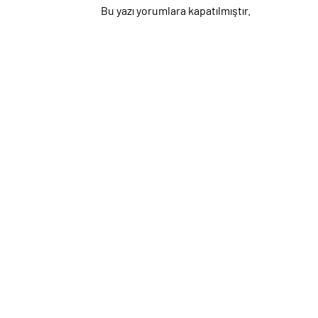
Edildi
Saldırı
Bu yazı yorumlara kapatılmıştır.
Kaybede
Etti