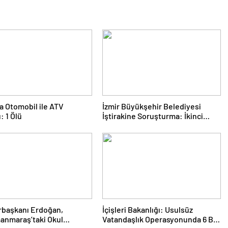
a Otomobil ile ATV
İzmir Büyükşehir Belediyesi
: 1 Ölü
İştirakine Soruşturma: İkinci
Dalgada 2 Gözaltı
başkanı Erdoğan,
İçişleri Bakanlığı: Usulsüz
anmaraş’taki Okul
Vatandaşlık Operasyonunda 6 Bin