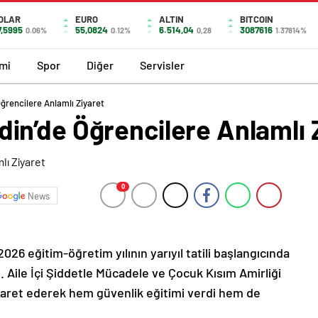
OLAR
EURO
ALTIN
BITCOIN
7,5995
55,0824
6.514,04
3087616
0.06%
0.12%
0,28
1.37814%
mi
Spor
Diğer
Servisler
rencilere Anlamlı Ziyaret
n’de Öğrencilere Anlamlı 
0
News
26 eğitim-öğretim yılının yarıyıl tatili başlangıcında
. Aile İçi Şiddetle Mücadele ve Çocuk Kısım Amirliği
u ziyaret ederek hem güvenlik eğitimi verdi hem de