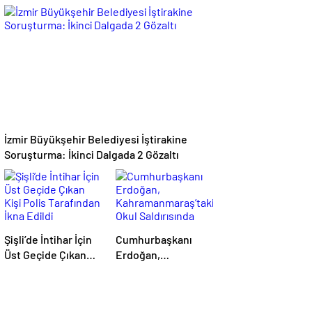
Giydirip Şantaj
Ölü
Yaptılar: 6 Gözaltı
İzmir Büyükşehir Belediyesi İştirakine
Soruşturma: İkinci Dalgada 2 Gözaltı
Şişli’de İntihar İçin
Cumhurbaşkanı
Üst Geçide Çıkan
Erdoğan,
Kişi Polis
Kahramanmaraş’taki
Tarafından İkna
Okul Saldırısında
Edildi
Hayatını