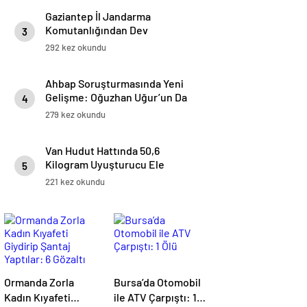
Gaziantep İl Jandarma
Komutanlığından Dev
3
Operasyon: 170 Kaçakçılık Ve
292 kez okundu
Uyuşturucu Olayına Müdahale
Edildi
Ahbap Soruşturmasında Yeni
Gelişme: Oğuzhan Uğur’un Da
4
Aralarında Bulunduğu Yedi Kişi
279 kez okundu
Gözaltında
Van Hudut Hattında 50,6
Kilogram Uyuşturucu Ele
5
Geçirildi
221 kez okundu
Ormanda Zorla
Bursa’da Otomobil
Kadın Kıyafeti
ile ATV Çarpıştı: 1