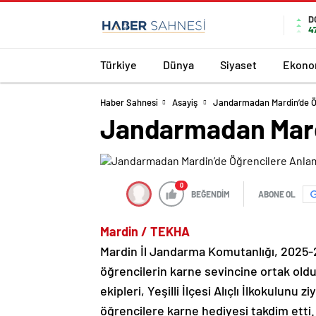
D
4
Türkiye
Dünya
Siyaset
Ekono
Haber Sahnesi
Asayiş
Jandarmadan Mardin’de Öğ
Jandarmadan Mardi
0
BEĞENDİM
ABONE OL
Mardin / TEKHA
Mardin İl Jandarma Komutanlığı, 2025-20
öğrencilerin karne sevincine ortak oldu
ekipleri, Yeşilli İlçesi Alıçlı İlkokulun
öğrencilere karne hediyesi takdim etti.