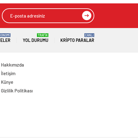
Kaybedenlerin
Ailelerini Kabul Etti
KONOMİ
TRAFİK
CANLI
TELER
YOL DURUMU
KRIPTO PARALAR
Hakkımızda
İletişim
Künye
Gizlilik Politikası