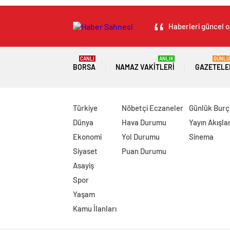
Haberleri güncel ol
CANLI
ANLIK
GÜNLÜ
BORSA
NAMAZ VAKITLERI
GAZETELE
Türkiye
Nöbetçi Eczaneler
Günlük Burç
Dünya
Hava Durumu
Yayın Akışlar
Ekonomi
Yol Durumu
Sinema
Siyaset
Puan Durumu
Asayiş
Spor
Yaşam
Kamu İlanları