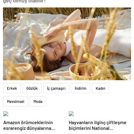
geç olmuş olabilir!
Erkek
Gözlük
İç çamaşırı
İndirim
Kadın
Mevsimsel
Moda
Amazon örümceklerinin
Hayvanların ilginç çiftleşme
esrarengiz dünyalarına
biçimlerini National
gitmeye hazır olun.
Geographic görüntüledi.