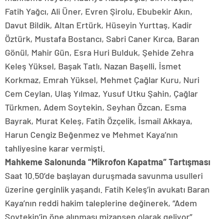
Fatih Yağcı, Ali Üner, Evren Şirolu, Ebubekir Akın,
Davut Bildik, Altan Ertürk, Hüseyin Yurttaş, Kadir
Öztürk, Mustafa Bostancı, Sabri Caner Kırca, Baran
Gönül, Mahir Gün, Esra Huri Bulduk, Şehide Zehra
Keleş Yüksel, Başak Tatlı, Nazan Başelli, İsmet
Korkmaz, Emrah Yüksel, Mehmet Çağlar Kuru, Nuri
Cem Ceylan, Ulaş Yılmaz, Yusuf Utku Şahin, Çağlar
Türkmen, Adem Soytekin, Seyhan Özcan, Esma
Bayrak, Murat Keleş, Fatih Özçelik, İsmail Akkaya,
Harun Cengiz Beğenmez ve Mehmet Kaya’nın
tahliyesine karar vermişti.
Mahkeme Salonunda “Mikrofon Kapatma” Tartışması
Saat 10.50’de başlayan duruşmada savunma usulleri
üzerine gerginlik yaşandı. Fatih Keleş’in avukatı Baran
Kaya’nın reddi hakim taleplerine değinerek, “Adem
Soytekin’in öne alınması mizansen olarak geliyor”