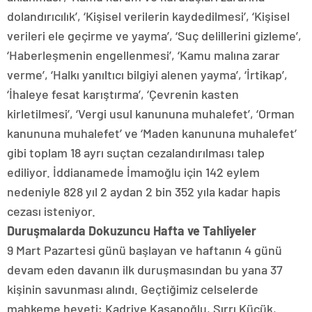
dolandırıcılık’, ‘Kişisel verilerin kaydedilmesi’, ‘Kişisel
verileri ele geçirme ve yayma’, ‘Suç delillerini gizleme’,
‘Haberleşmenin engellenmesi’, ‘Kamu malına zarar
verme’, ‘Halkı yanıltıcı bilgiyi alenen yayma’, ‘İrtikap’,
‘İhaleye fesat karıştırma’, ‘Çevrenin kasten
kirletilmesi’, ‘Vergi usul kanununa muhalefet’, ‘Orman
kanununa muhalefet’ ve ‘Maden kanununa muhalefet’
gibi toplam 18 ayrı suçtan cezalandırılması talep
ediliyor. İddianamede İmamoğlu için 142 eylem
nedeniyle 828 yıl 2 aydan 2 bin 352 yıla kadar hapis
cezası isteniyor.
Duruşmalarda Dokuzuncu Hafta ve Tahliyeler
9 Mart Pazartesi günü başlayan ve haftanın 4 günü
devam eden davanın ilk duruşmasından bu yana 37
kişinin savunması alındı. Geçtiğimiz celselerde
mahkeme heyeti; Kadriye Kasapoğlu, Sırrı Küçük,