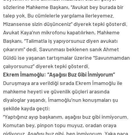
sözlerine Mahkeme Başkanı, “Avukat bey burada bir
talep yok. Bu cümlelerle yargılama ilerleyemez.
Mizansense sizin düşünceniz” diyerek tepki gösterdi.
Avukat Kaya’nın mikrofonu kapatılırken, Mahkeme
Başkanı, “Talimatla iş yapıyorsunuz diyen avukatı
çıkarırım” dedi. Savunması beklenen sanık Ahmet
Güldü ise yaşanan tartışmalar üzerine “Savunmamdan
çalıyorsunuz” diyerek tepki gösterdi.
Ekrem İmamoğlu: “Aşağısı Buz Gibi İnmiyorum”
Duruşmaya ara verildiği sırada Ekrem İmamoğlu ile
mahkeme heyeti ve güvenlik güçleri arasında
diyaloglar yaşandı. İmamoğlu’nun konuşmaları şu
şekilde kayda geçti:
“Yaptığınız ayıp başkanım, aşağısı buz gibi inmiyorum.
Komutan bey, pinpon topu muyuz, oradan oraya
gidiyoruz. Aşağısı buz gibi, ben inmiyorum. Yaka paça