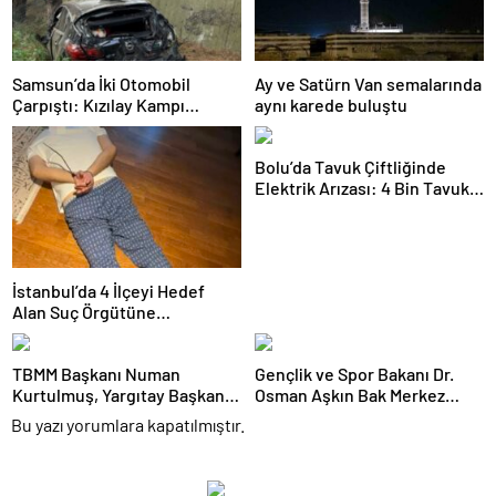
Samsun’da İki Otomobil
Ay ve Satürn Van semalarında
Çarpıştı: Kızılay Kampı
aynı karede buluştu
Alanına Savrulan Araçtaki 1
Kişi Yaralandı
Bolu’da Tavuk Çiftliğinde
Elektrik Arızası: 4 Bin Tavuk
Telef Oldu
İstanbul’da 4 İlçeyi Hedef
Alan Suç Örgütüne
Operasyon: 7 Gözaltı
TBMM Başkanı Numan
Gençlik ve Spor Bakanı Dr.
Kurtulmuş, Yargıtay Başkanı
Osman Aşkın Bak Merkez
Ömer Kerkez’i Kabul Etti
Hakem Kurulu Yaz
Bu yazı yorumlara kapatılmıştır.
Seminerinde Hakem
Camiasıyla Bir Araya Geldi