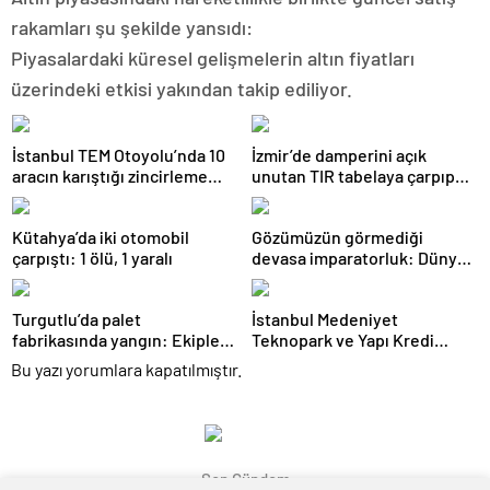
rakamları şu şekilde yansıdı:
Piyasalardaki küresel gelişmelerin altın fiyatları
üzerindeki etkisi yakından takip ediliyor.
İstanbul TEM Otoyolu’nda 10
İzmir’de damperini açık
aracın karıştığı zincirleme
unutan TIR tabelaya çarpıp
kaza: Yaralılar var
devrildi: 1 yaralı
Kütahya’da iki otomobil
Gözümüzün görmediği
çarpıştı: 1 ölü, 1 yaralı
devasa imparatorluk: Dünya
gerçekten mantarların mı?
Turgutlu’da palet
İstanbul Medeniyet
fabrikasında yangın: Ekipler
Teknopark ve Yapı Kredi
müdahale etti
FRWRD’den açık inovasyon
Bu yazı yorumlara kapatılmıştır.
buluşması
Son Gündem