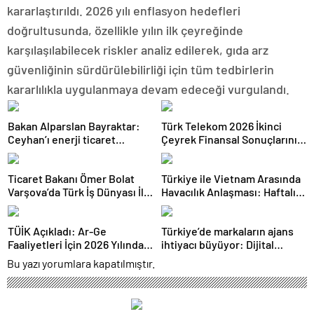
kararlaştırıldı. 2026 yılı enflasyon hedefleri
doğrultusunda, özellikle yılın ilk çeyreğinde
karşılaşılabilecek riskler analiz edilerek, gıda arz
güvenliğinin sürdürülebilirliği için tüm tedbirlerin
kararlılıkla uygulanmaya devam edeceği vurgulandı.
Bakan Alparslan Bayraktar:
Türk Telekom 2026 İkinci
Ceyhan’ı enerji ticaret
Çeyrek Finansal Sonuçlarını
merkezi yapacağız
Açıkladı: Yarı Yıl Geliri 142
Milyar TL’yi Aştı
Ticaret Bakanı Ömer Bolat
Türkiye ile Vietnam Arasında
Varşova’da Türk İş Dünyası İle
Havacılık Anlaşması: Haftalık
Buluştu: Ticaret Hacmi 12,5
Sefer Sayısı 42’ye Yükseldi
Milyar Dolara Ulaştı
TÜİK Açıkladı: Ar-Ge
Türkiye’de markaların ajans
Faaliyetleri İçin 2026 Yılında
ihtiyacı büyüyor: Dijital
308 Milyar Lira Tahsis Edildi
reklam yatırımları 158 milyar
Bu yazı yorumlara kapatılmıştır.
TL’yi aştı