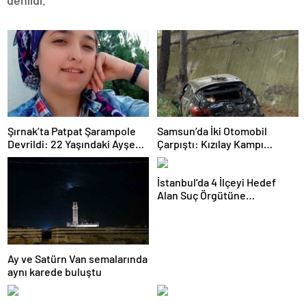
denildi.
Şırnak’ta Patpat Şarampole
Samsun’da İki Otomobil
Devrildi: 22 Yaşındaki Ayşe
Çarpıştı: Kızılay Kampı
Ece Hayatını Kaybetti, 3 Yaralı
Alanına Savrulan Araçtaki 1
Kişi Yaralandı
İstanbul’da 4 İlçeyi Hedef
Alan Suç Örgütüne
Operasyon: 7 Gözaltı
Ay ve Satürn Van semalarında
aynı karede buluştu