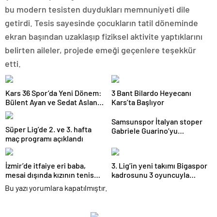
bu modern tesisten duydukları memnuniyeti dile
getirdi. Tesis sayesinde çocukların tatil döneminde
ekran başından uzaklaşıp fiziksel aktivite yaptıklarını
belirten aileler, projede emeği geçenlere teşekkür
etti.
Kars 36 Spor’da Yeni Dönem:
3 Bant Bilardo Heyecanı
Bülent Ayan ve Sedat Aslan
Kars’ta Başlıyor
Göreve Başladı
Samsunspor İtalyan stoper
Süper Lig’de 2. ve 3. hafta
Gabriele Guarino’yu
maç programı açıklandı
kadrosuna kattı
İzmir’de itfaiye eri baba,
3. Lig’in yeni takımı Bigaspor
mesai dışında kızının tenis
kadrosunu 3 oyuncuyla
antrenörlüğünü yapıyor
güçlendirdi
Bu yazı yorumlara kapatılmıştır.