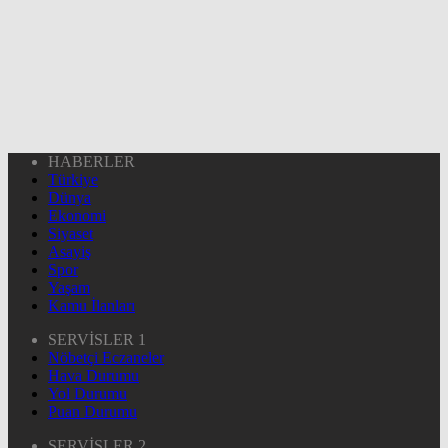
HABERLER
Türkiye
Dünya
Ekonomi
Siyaset
Asayiş
Spor
Yaşam
Kamu İlanları
SERVİSLER 1
Nöbetçi Eczaneler
Hava Durumu
Yol Durumu
Puan Durumu
SERVİSLER 2