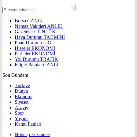
Borsa
CANLI
Namaz Vakitleri
ANLIK
Gazeteler
GÜNLÜK
Hava Durumu
TAHMİNİ
Puan Durumu
LİG
Hisseler
EKONOMİ
Pariteler
EKONOMİ
Yol Durumu
TRAFİK
Kripto Paralar
CANLI
Son Gündem
Türkiye
Dünya
Ekonomi
Siyaset
Asayiş
Spor
Yaşam
Kamu İlanları
Nöbetçi Eczaneler