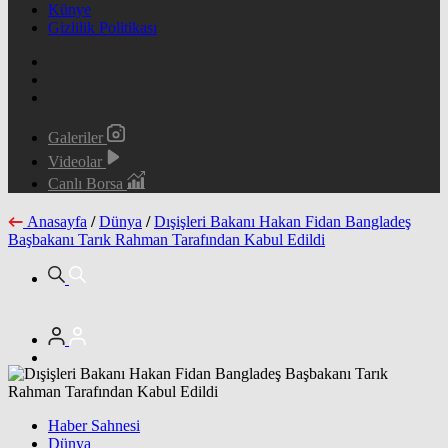
Künye
Gizlilik Politikası
Galeriler
Videolar
Canlı Borsa
Anasayfa
/
Dünya
/
Dışişleri Bakanı Hakan Fidan Bangladeş
Başbakanı Tarık Rahman Tarafından Kabul Edildi
Haber Sahnesi
Dünya