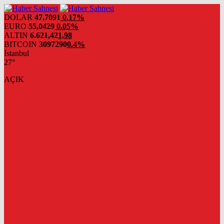
DOLAR
47,7091
0.17%
EURO
55,0429
0.05%
ALTIN
6.621,42
1,98
BITCOIN
3097290
0.4%
İstanbul
27°
AÇIK