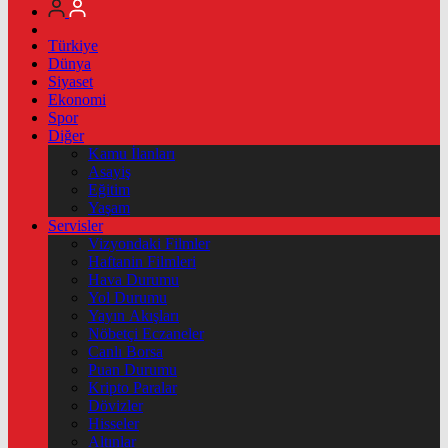
Türkiye
Dünya
Siyaset
Ekonomi
Spor
Diğer
Kamu İlanları
Asayiş
Eğitim
Yaşam
Servisler
Vizyondaki Filmler
Haftanin Filmleri
Hava Durumu
Yol Durumu
Yayın Akışları
Nöbetçi Eczaneler
Canlı Borsa
Puan Durumu
Kripto Paralar
Dövizler
Hisseler
Altınlar