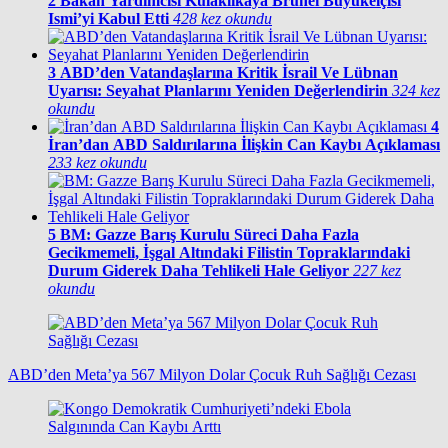
2
Bakan Yardımcısı Kulaklıkaya Brunei Büyükelçisi
Ismi’yi Kabul Etti
428 kez okundu
3
ABD’den Vatandaşlarına Kritik İsrail Ve Lübnan
Uyarısı: Seyahat Planlarını Yeniden Değerlendirin
324 kez
okundu
4
İran’dan ABD Saldırılarına İlişkin Can Kaybı Açıklaması
233 kez okundu
5
BM: Gazze Barış Kurulu Süreci Daha Fazla
Gecikmemeli, İşgal Altındaki Filistin Topraklarındaki
Durum Giderek Daha Tehlikeli Hale Geliyor
227 kez
okundu
ABD’den Meta’ya 567 Milyon Dolar Çocuk Ruh Sağlığı Cezası