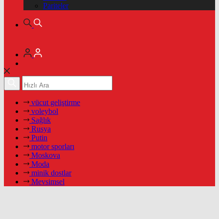
Pariteler
vücut geliştirme
voleybol
Sağlık
Rusya
Putin
motor sporları
Moskova
Moda
minik dostlar
Mevsimsel