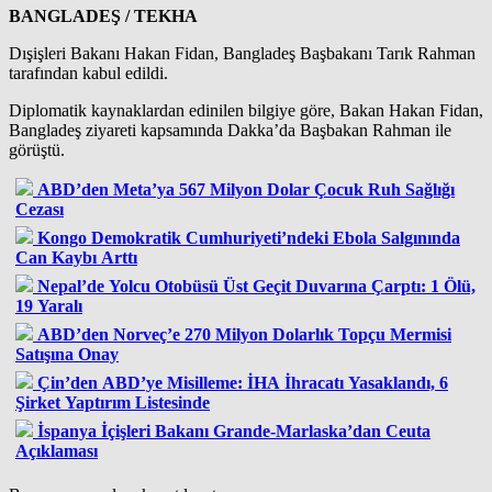
BANGLADEŞ / TEKHA
Dışişleri Bakanı Hakan Fidan, Bangladeş Başbakanı Tarık Rahman
tarafından kabul edildi.
Diplomatik kaynaklardan edinilen bilgiye göre, Bakan Hakan Fidan,
Bangladeş ziyareti kapsamında Dakka’da Başbakan Rahman ile
görüştü.
ABD’den Meta’ya 567 Milyon Dolar Çocuk Ruh Sağlığı
Cezası
Kongo Demokratik Cumhuriyeti’ndeki Ebola Salgınında
Can Kaybı Arttı
Nepal’de Yolcu Otobüsü Üst Geçit Duvarına Çarptı: 1 Ölü,
19 Yaralı
ABD’den Norveç’e 270 Milyon Dolarlık Topçu Mermisi
Satışına Onay
Çin’den ABD’ye Misilleme: İHA İhracatı Yasaklandı, 6
Şirket Yaptırım Listesinde
İspanya İçişleri Bakanı Grande-Marlaska’dan Ceuta
Açıklaması