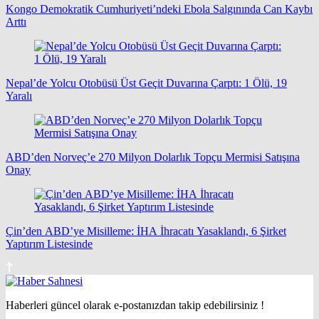
Kongo Demokratik Cumhuriyeti’ndeki Ebola Salgınında Can Kaybı
Arttı
Nepal’de Yolcu Otobüsü Üst Geçit Duvarına Çarptı: 1 Ölü, 19
Yaralı
ABD’den Norveç’e 270 Milyon Dolarlık Topçu Mermisi Satışına
Onay
Çin’den ABD’ye Misilleme: İHA İhracatı Yasaklandı, 6 Şirket
Yaptırım Listesinde
Haberleri güncel olarak e-postanızdan takip edebilirsiniz !