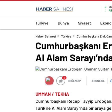
D
47
Türkiye
Dünya
Siyaset
Ekono
Haber Sahnesi
Türkiye
Cumhurbaşkanı Erdoğan, 
Cumhurbaşkanı Erd
Al Alam Sarayı’nd
0
BEĞENDİM
ABONE OL
UMMAN / TEKHA
Cumhurbaşkanı Recep Tayyip Erdoğan,
Tarık ile Al Alam Sarayı’nda bir araya ge