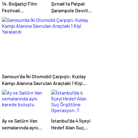
14. Boğaziçi Film
Şırnak’ta Patpat
Festivali
Şarampole Devrildi:
Başvuruları Başladı:
22 Yaşındaki Ayşe
Son Tarih 15 Eylül
Ece Hayatını
Kaybetti, 3 Yaralı
Samsun’da İki Otomobil Çarpıştı: Kızılay
Kampı Alanına Savrulan Araçtaki 1 Kişi
Yaralandı
Ay ve Satürn Van
İstanbul’da 4 İlçeyi
semalarında aynı
Hedef Alan Suç
karede buluştu
Örgütüne