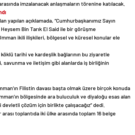
 arasında imzalanacak anlaşmaların törenine katılacak.
ndı
ndan yapılan açıklamada, “Cumhurbaşkanımız Sayın
eysem Bin Tarık El Said ile bir görüşme
man ikili ilişkileri, bölgesel ve küresel konular ele
öklü tarihi ve kardeşlik bağlarının bu ziyaretle
 savunma ve iletişim gibi alanlarda iş birliğinin
an’ın Filistin davası başta olmak üzere birçok konuda
“Umman’ın bölgesinde ara buluculuk ve diyaloğu esas alan
 devletli çözüm için birlikte çalışacağız” dedi.
arası toplantıda iki ülke arasında toplam 16 belge