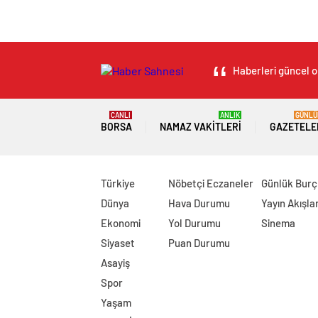
Haberleri güncel ol
CANLI
ANLIK
GÜNLÜ
BORSA
NAMAZ VAKITLERI
GAZETELE
Türkiye
Nöbetçi Eczaneler
Günlük Burç
Dünya
Hava Durumu
Yayın Akışlar
Ekonomi
Yol Durumu
Sinema
Siyaset
Puan Durumu
Asayiş
Spor
Yaşam