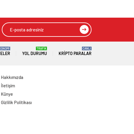
Operasyon: 7
Gözaltı
KONOMİ
TRAFİK
CANLI
TELER
YOL DURUMU
KRIPTO PARALAR
Hakkımızda
İletişim
Künye
Gizlilik Politikası