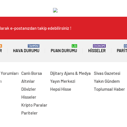
arak e-postanızdan takip edebilirsiniz !
K
TAHMİNİ
LİG
EKONOMİ
E
R
HAVA DURUMU
PUAN DURUMU
HISSELER
PARI
 Yorumları
Canlı Borsa
Dijitary Ajans & Medya
Sivas Gazetesi
ı
Altınlar
Yayın Merkezi
Yakın Gündem
Dövizler
Hepsi Hisse
Toplumsal Haber
Hisseler
Kripto Paralar
Pariteler