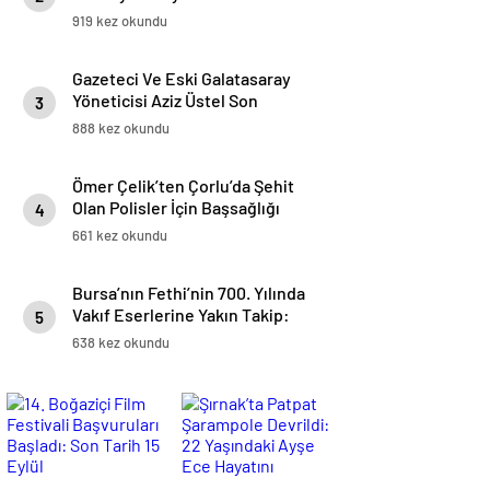
Brüksel’de Bir Araya Geldi
919 kez okundu
Gazeteci Ve Eski Galatasaray
Yöneticisi Aziz Üstel Son
3
Yolculuğuna Uğurlandı
888 kez okundu
Ömer Çelik’ten Çorlu’da Şehit
Olan Polisler İçin Başsağlığı
4
Mesajı
661 kez okundu
Bursa’nın Fethi’nin 700. Yılında
Vakıf Eserlerine Yakın Takip:
5
Sinan Aksu Bursa ve Bilecik’te
638 kez okundu
İncelemelerde Bulundu