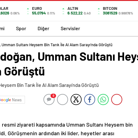
OLAR
EURO
ALTIN
BITCOIN
,6026
55,0794
6.522,22
3081529
0.06%
0.11%
0,40
0.98878%
mi
Spor
Diğer
Servisler
Umman Sultanı Heysem Bin Tarık İle Al Alam Sarayı’nda Görüştü
oğan, Umman Sultanı Heyse
a Görüştü
0
News
 resmi ziyareti kapsamında Umman Sultanı Heysem bin
ldi. Görüşmenin ardından iki lider, heyetler arası