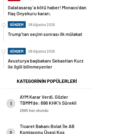
Galatasaray’a kötü haber! Monaco’dan
flaş Onyekuru kararı.
GÜNDEM
06 Ağustos 2026
Trump’tan seçim sonrası ilk mülakat
GÜNDEM
06 Ağustos 2026
Avusturya başbakanı Sebastian Kurz
ile ilgili bilinmeyenler
KATEGORİNİN POPÜLERLERİ
AYM Karar Verdi, Gözler
TBMM’de: 696 KHK’lı Sürekli
1
İşçiler Tayin Düzenlemesini
2665 kez okundu
Bekliyor
Ticaret Bakanı Bolat İle AB
Komisyonu Üyesi Kos
2