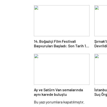
14. Boğaziçi Film Festivali
Şırnak’
Başvuruları Başladı: Son Tarih 15
Devrild
Eylül
Hayatını
Ay ve Satürn Van semalarında
İstanbu
aynı karede buluştu
Suç Ör
Gözaltı
Bu yazı yorumlara kapatılmıştır.