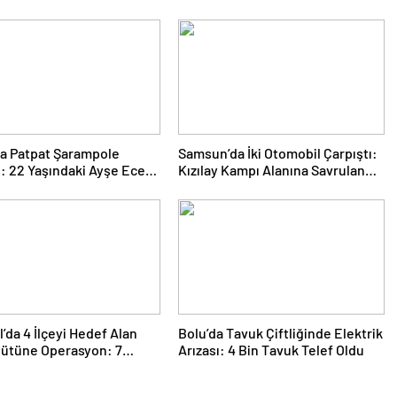
ta Patpat Şarampole
Samsun’da İki Otomobil Çarpıştı:
i: 22 Yaşındaki Ayşe Ece
Kızılay Kampı Alanına Savrulan
 Kaybetti, 3 Yaralı
Araçtaki 1 Kişi Yaralandı
l’da 4 İlçeyi Hedef Alan
Bolu’da Tavuk Çiftliğinde Elektrik
gütüne Operasyon: 7
Arızası: 4 Bin Tavuk Telef Oldu