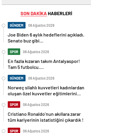
SON DAKİKA
HABERLERİ
GÜNDEM
06 Ağustos 2026
Joe Biden 6 aylık hedeflerini açıkladı.
Senato buz gibi…
SPOR
06 Ağustos 2026
En fazla kızaran takım Antalyaspor!
Tam 5 futbolcu….
GÜNDEM
06 Ağustos 2026
Norweç silahlı kuvvetleri kadınlardan
oluşan özel kuvvetler eğitimlerini
başlattı.
SPOR
06 Ağustos 2026
Cristiano Ronaldo’nun akıllara zarar
tüm kariyerinin istatistiğini çıkardık !
SPOR
06 Ağustos 2026