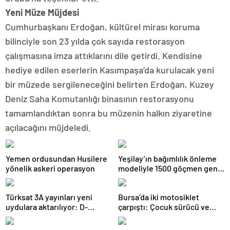
Yeni Müze Müjdesi
Cumhurbaşkanı Erdoğan, kültürel mirası koruma
bilinciyle son 23 yılda çok sayıda restorasyon
çalışmasına imza attıklarını dile getirdi. Kendisine
hediye edilen eserlerin Kasımpaşa’da kurulacak yeni
bir müzede sergileneceğini belirten Erdoğan, Kuzey
Deniz Saha Komutanlığı binasının restorasyonu
tamamlandıktan sonra bu müzenin halkın ziyaretine
açılacağını müjdeledi.
Yemen ordusundan Husilere
Yeşilay’ın bağımlılık önleme
yönelik askeri operasyon
modeliyle 1500 göçmen genç
güvenli geleceğe hazırlandı
Türksat 3A yayınları yeni
Bursa’da iki motosiklet
uydulara aktarılıyor: D-
çarpıştı: Çocuk sürücü ve
Smart’tan kritik uyarı
yolcu yaralandı