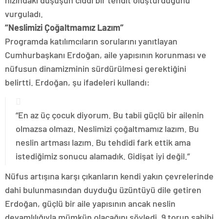
hızındaki düşüşün ciddi bir tehdit oluşturduğunu
vurguladı.
“Neslimizi Çoğaltmamız Lazım”
Programda katılımcıların sorularını yanıtlayan
Cumhurbaşkanı Erdoğan, aile yapısının korunması ve
nüfusun dinamizminin sürdürülmesi gerektiğini
belirtti. Erdoğan, şu ifadeleri kullandı:
“En az üç çocuk diyorum. Bu tabii güçlü bir ailenin
olmazsa olmazı. Neslimizi çoğaltmamız lazım. Bu
neslin artması lazım. Bu tehdidi fark ettik ama
istediğimiz sonucu alamadık. Gidişat iyi değil.”
Nüfus artışına karşı çıkanların kendi yakın çevrelerinde
dahi bulunmasından duyduğu üzüntüyü dile getiren
Erdoğan, güçlü bir aile yapısının ancak neslin
devamlılığıyla mümkün olacağını söyledi. 9 torun sahibi