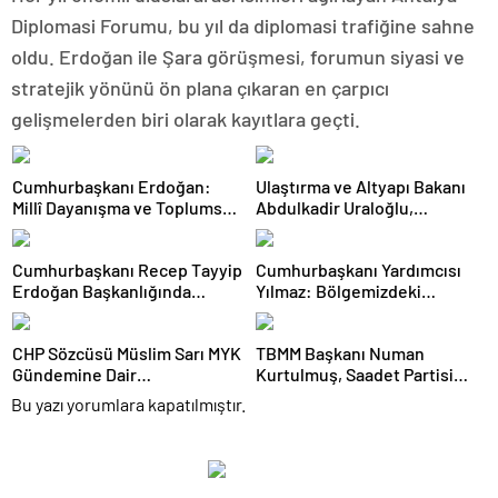
Diplomasi Forumu, bu yıl da diplomasi trafiğine sahne
oldu. Erdoğan ile Şara görüşmesi, forumun siyasi ve
stratejik yönünü ön plana çıkaran en çarpıcı
gelişmelerden biri olarak kayıtlara geçti.
Cumhurbaşkanı Erdoğan:
Ulaştırma ve Altyapı Bakanı
Millî Dayanışma ve Toplumsal
Abdulkadir Uraloğlu,
Bütünleşmenin
Afyonkarahisar Belediye
Güçlendirilmesine Dair Kanun
Başkanlarıyla Bir Araya Geldi
Cumhurbaşkanı Recep Tayyip
Cumhurbaşkanı Yardımcısı
Teklifi Gazi Meclisimizin
Erdoğan Başkanlığında
Yılmaz: Bölgemizdeki
Takdirine Sunuldu
Toplanan AK Parti MKYK’da
Emperyalist Tuzakları Boşa
Gündem “Terörsüz Türkiye”
Çıkarmaya Devam Edeceğiz
CHP Sözcüsü Müslim Sarı MYK
TBMM Başkanı Numan
Süreci Oldu
Gündemine Dair
Kurtulmuş, Saadet Partisi
Açıklamalarda Bulundu: 8 İl
Genel Başkanı Mahmut
Bu yazı yorumlara kapatılmıştır.
Başkanlığına Atama Yapıldı
Arıkan’ı Kabul Etti