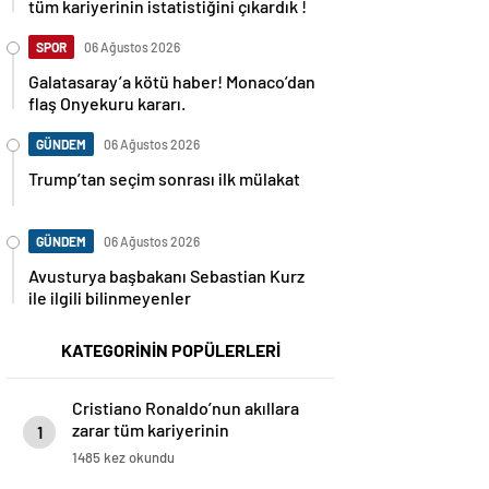
tüm kariyerinin istatistiğini çıkardık !
SPOR
06 Ağustos 2026
Galatasaray’a kötü haber! Monaco’dan
flaş Onyekuru kararı.
GÜNDEM
06 Ağustos 2026
Trump’tan seçim sonrası ilk mülakat
GÜNDEM
06 Ağustos 2026
Avusturya başbakanı Sebastian Kurz
ile ilgili bilinmeyenler
KATEGORİNİN POPÜLERLERİ
Cristiano Ronaldo’nun akıllara
zarar tüm kariyerinin
1
istatistiğini çıkardık !
1485 kez okundu