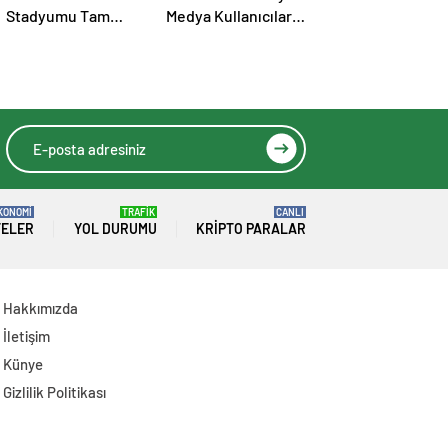
Stadyumu Tam
Medya Kullanıcıları
Kapasite Açılıyor:
Hakkında Suç
Erzurumspor’un İlk
Duyurusunda
Konuğu Galatasaray
Bulundu
KONOMİ
TRAFİK
CANLI
TELER
YOL DURUMU
KRIPTO PARALAR
Hakkımızda
İletişim
Künye
Gizlilik Politikası