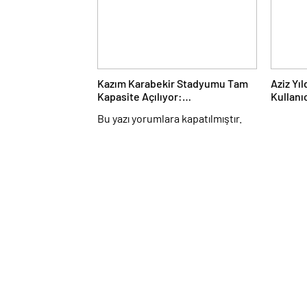
Kazım Karabekir Stadyumu Tam
Aziz Yı
Kapasite Açılıyor:
Kullanı
Erzurumspor’un İlk Konuğu
Duyuru
Bu yazı yorumlara kapatılmıştır.
Galatasaray