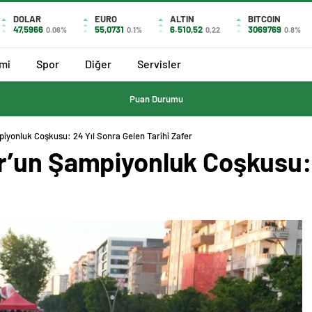
DOLAR
EURO
ALTIN
BITCOIN
47,5966
55,0731
6.510,52
3069769
0.06%
0.1%
0,22
0.8%
mi
Spor
Diğer
Servisler
Puan Durumu
yonluk Coşkusu: 24 Yıl Sonra Gelen Tarihi Zafer
’un Şampiyonluk Coşkusu: 