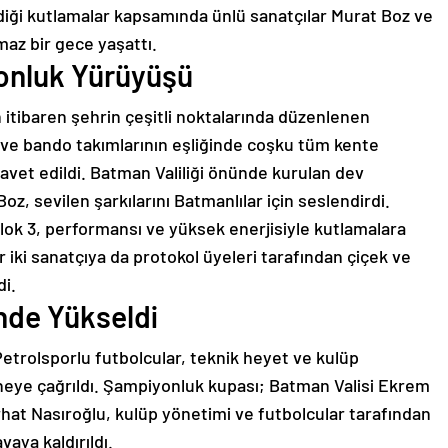
rdiği kutlamalar kapsamında ünlü sanatçılar Murat Boz ve
maz bir gece yaşattı.
onluk Yürüyüşü
 itibaren şehrin çeşitli noktalarında düzenlenen
ri ve bando takımlarının eşliğinde coşku tüm kente
davet edildi. Batman Valiliği önünde kurulan dev
oz, sevilen şarkılarını Batmanlılar için seslendirdi.
ok 3, performansı ve yüksek enerjisiyle kutlamalara
 iki sanatçıya da protokol üyeleri tarafından çiçek ve
i.
nde Yükseldi
etrolsporlu futbolcular, teknik heyet ve kulüp
hneye çağrıldı. Şampiyonluk kupası; Batman Valisi Ekrem
rhat Nasıroğlu, kulüp yönetimi ve futbolcular tarafından
vaya kaldırıldı.