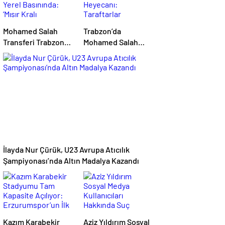
Mohamed Salah
Trabzon’da
Transferi Trabzon
Mohamed Salah
Yerel Basınında:
Heyecanı:
‘Mısır Kralı
Taraftarlar
Trabzon’da’
Mağazalara Akın Etti
İlayda Nur Çürük, U23 Avrupa Atıcılık
Şampiyonası’nda Altın Madalya Kazandı
Kazım Karabekir
Aziz Yıldırım Sosyal