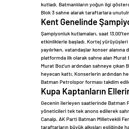
kutladı. Batmanlıların yoğun ilgi göste
Blok 3 sahne alarak taraftarlara unutul
Kent Genelinde Şampiy
Şampiyonluk kutlamaları, saat 13.00’ten
etkinliklerle başladı. Kortej yürüyüşle
yayılırken, vatandaşlar konser alanına 
platformda ilk olarak sahne alan Murat B
Murat Boz’un ardından sahneye çıkan Bl
heyecan kattı. Konserlerin ardından her
Batman Petrolspor forması takdim edild
Kupa Kaptanların Elleri
Gecenin ilerleyen saatlerinde Batman P
yöneticileri tek tek anons edilerek sa
Canalp, AK Parti Batman Milletvekili Fe
taraftarların büyük alkışları eşliğinde ha