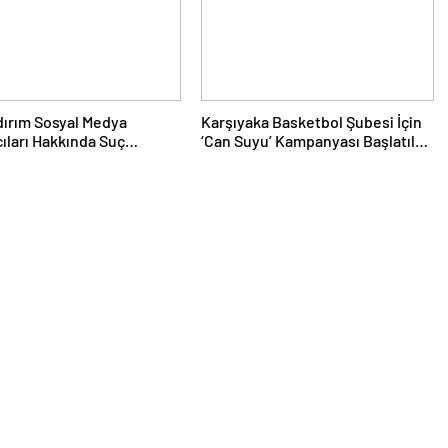
ldırım Sosyal Medya
Karşıyaka Basketbol Şubesi İçin
cıları Hakkında Suç
‘Can Suyu’ Kampanyası Başlatıldı:
sunda Bulundu
İlk Destek Folkart’tan