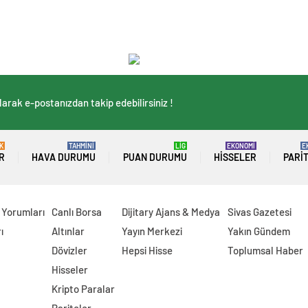
arak e-postanızdan takip edebilirsiniz !
K
TAHMİNİ
LİG
EKONOMİ
E
R
HAVA DURUMU
PUAN DURUMU
HISSELER
PARI
 Yorumları
Canlı Borsa
Dijitary Ajans & Medya
Sivas Gazetesi
ı
Altınlar
Yayın Merkezi
Yakın Gündem
Dövizler
Hepsi Hisse
Toplumsal Haber
Hisseler
Kripto Paralar