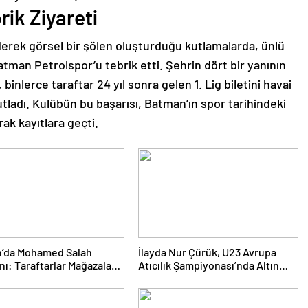
ik Ziyareti
 ederek görsel bir şölen oluşturduğu kutlamalarda, ünlü
tman Petrolspor’u tebrik etti. Şehrin dört bir yanının
 binlerce taraftar 24 yıl sonra gelen 1. Lig biletini havai
utladı. Kulübün bu başarısı, Batman’ın spor tarihindeki
ak kayıtlara geçti.
n’da Mohamed Salah
İlayda Nur Çürük, U23 Avrupa
ı: Taraftarlar Mağazalara
Atıcılık Şampiyonası’nda Altın
ti
Madalya Kazandı