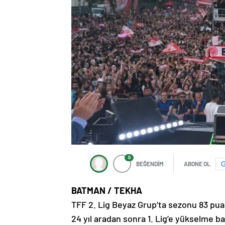
0
BEĞENDİM
ABONE OL
BATMAN / TEKHA
TFF 2. Lig Beyaz Grup’ta sezonu 83 pu
24 yıl aradan sonra 1. Lig’e yükselme b