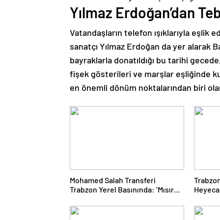
Yılmaz Erdoğan’dan Tebr
Vatandaşların telefon ışıklarıyla eşlik
sanatçı Yılmaz Erdoğan da yer alarak Ba
bayraklarla donatıldığı bu tarihi gecede,
fişek gösterileri ve marşlar eşliğinde k
en önemli dönüm noktalarından biri olar
Mohamed Salah Transferi
Trabzo
Trabzon Yerel Basınında: ‘Mısır
Heyecan
Kralı Trabzon’da’
Akın Et