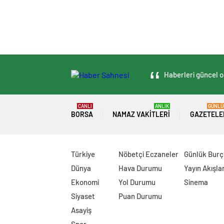
Haberleri güncel ol
CANLI
ANLIK
GÜNLÜ
BORSA
NAMAZ VAKITLERI
GAZETELE
Türkiye
Nöbetçi Eczaneler
Günlük Burç
Dünya
Hava Durumu
Yayın Akışlar
Ekonomi
Yol Durumu
Sinema
Siyaset
Puan Durumu
Asayiş