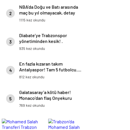
NBA’da Doğu ve Batı arasında
maç bu yıl olmayacak, detay
2
haberimizde.
1115 kez okundu
Diabate’ye Trabzonspor
yönetiminden kesik! .
3
935 kez okundu
En fazla kızaran takım
Antalyaspor! Tam 5 futbolcu….
4
812 kez okundu
Galatasaray’a kötü haber!
Monaco’dan flaş Onyekuru
5
kararı.
769 kez okundu