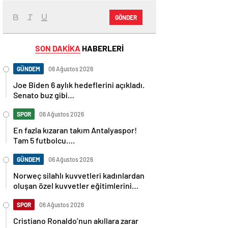
GÖNDER
SON DAKİKA
HABERLERİ
GÜNDEM
06 Ağustos 2026
Joe Biden 6 aylık hedeflerini açıkladı.
Senato buz gibi…
SPOR
06 Ağustos 2026
En fazla kızaran takım Antalyaspor!
Tam 5 futbolcu….
GÜNDEM
06 Ağustos 2026
Norweç silahlı kuvvetleri kadınlardan
oluşan özel kuvvetler eğitimlerini
başlattı.
SPOR
06 Ağustos 2026
Cristiano Ronaldo’nun akıllara zarar