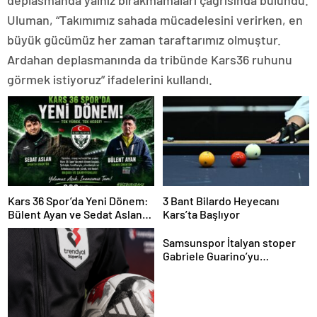
deplasmanda yalnız bırakmamaları çağrısında bulundu.
Uluman, “Takımımız sahada mücadelesini verirken, en
büyük gücümüz her zaman taraftarımız olmuştur.
Ardahan deplasmanında da tribünde Kars36 ruhunu
görmek istiyoruz” ifadelerini kullandı.
Kars 36 Spor’da Yeni Dönem:
3 Bant Bilardo Heyecanı
Bülent Ayan ve Sedat Aslan
Kars’ta Başlıyor
Göreve Başladı
Samsunspor İtalyan stoper
Gabriele Guarino’yu
kadrosuna kattı