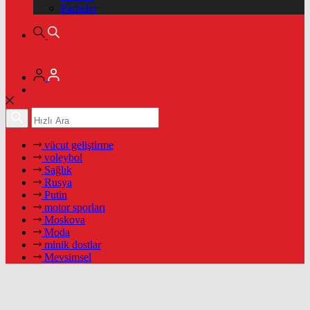
Pariteler
vücut geliştirme
voleybol
Sağlık
Rusya
Putin
motor sporları
Moskova
Moda
minik dostlar
Mevsimsel