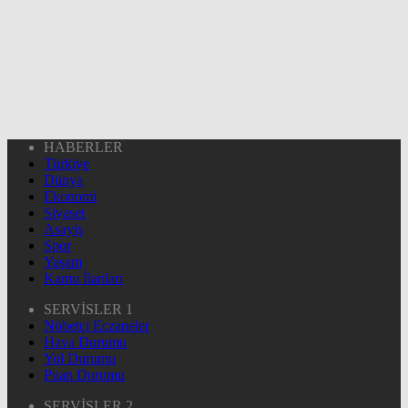
HABERLER
Türkiye
Dünya
Ekonomi
Siyaset
Asayiş
Spor
Yaşam
Kamu İlanları
SERVİSLER 1
Nöbetçi Eczaneler
Hava Durumu
Yol Durumu
Puan Durumu
SERVİSLER 2