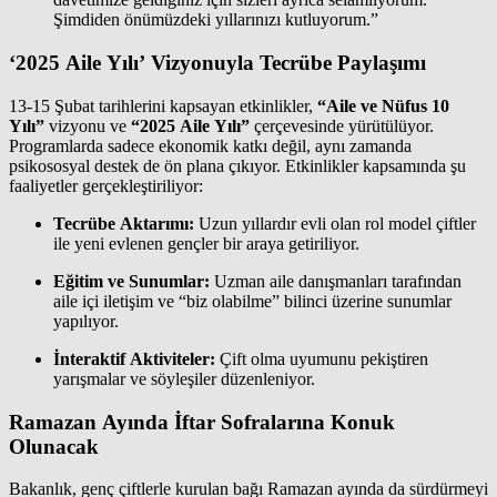
Şimdiden önümüzdeki yıllarınızı kutluyorum.”
‘2025 Aile Yılı’ Vizyonuyla Tecrübe Paylaşımı
13-15 Şubat tarihlerini kapsayan etkinlikler,
“Aile ve Nüfus 10
Yılı”
vizyonu ve
“2025 Aile Yılı”
çerçevesinde yürütülüyor.
Programlarda sadece ekonomik katkı değil, aynı zamanda
psikososyal destek de ön plana çıkıyor. Etkinlikler kapsamında şu
faaliyetler gerçekleştiriliyor:
Tecrübe Aktarımı:
Uzun yıllardır evli olan rol model çiftler
ile yeni evlenen gençler bir araya getiriliyor.
Eğitim ve Sunumlar:
Uzman aile danışmanları tarafından
aile içi iletişim ve “biz olabilme” bilinci üzerine sunumlar
yapılıyor.
İnteraktif Aktiviteler:
Çift olma uyumunu pekiştiren
yarışmalar ve söyleşiler düzenleniyor.
Ramazan Ayında İftar Sofralarına Konuk
Olunacak
Bakanlık, genç çiftlerle kurulan bağı Ramazan ayında da sürdürmeyi