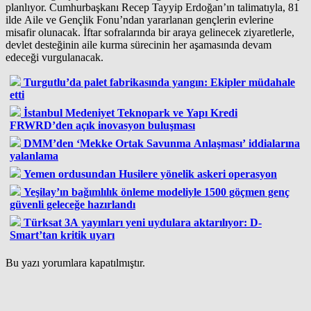
planlıyor. Cumhurbaşkanı Recep Tayyip Erdoğan’ın talimatıyla, 81
ilde Aile ve Gençlik Fonu’ndan yararlanan gençlerin evlerine
misafir olunacak. İftar sofralarında bir araya gelinecek ziyaretlerle,
devlet desteğinin aile kurma sürecinin her aşamasında devam
edeceği vurgulanacak.
Turgutlu’da palet fabrikasında yangın: Ekipler müdahale
etti
İstanbul Medeniyet Teknopark ve Yapı Kredi
FRWRD’den açık inovasyon buluşması
DMM’den ‘Mekke Ortak Savunma Anlaşması’ iddialarına
yalanlama
Yemen ordusundan Husilere yönelik askeri operasyon
Yeşilay’ın bağımlılık önleme modeliyle 1500 göçmen genç
güvenli geleceğe hazırlandı
Türksat 3A yayınları yeni uydulara aktarılıyor: D-
Smart’tan kritik uyarı
Bu yazı yorumlara kapatılmıştır.