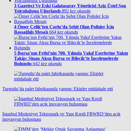
3
Gazeteci Ve Eski Galatasaray Yöneticisi Aziz Üstel Son
Yolculuğuna Uğurlandı
892 kez okundu
4
Ömer Çelik’ten Çorlu’da Şehit Olan Polisler İçin
Başsağlığı Mesajı
664 kez okundu
5
Bursa’nın Fethi’nin 700. Yılında Vakıf Eserlerine Yakın
Takip: Sinan Aksu Bursa ve Bilecik’te İncelemelerde
Bulundu
642 kez okundu
Turgutlu’da palet fabrikasında yangın: Ekipler müdahale etti
İstanbul Medeniyet Teknopark ve Yapı Kredi FRWRD’den açık
inovasyon buluşması