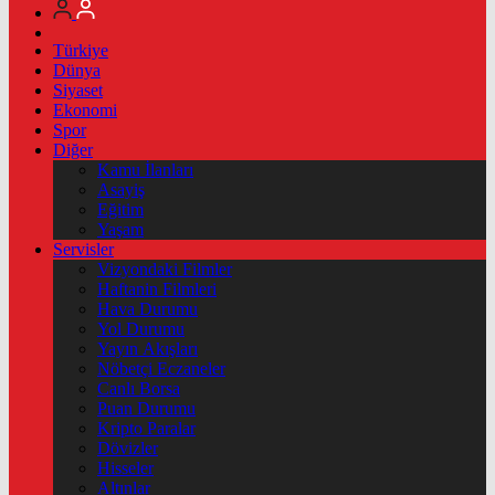
Türkiye
Dünya
Siyaset
Ekonomi
Spor
Diğer
Kamu İlanları
Asayiş
Eğitim
Yaşam
Servisler
Vizyondaki Filmler
Haftanin Filmleri
Hava Durumu
Yol Durumu
Yayın Akışları
Nöbetçi Eczaneler
Canlı Borsa
Puan Durumu
Kripto Paralar
Dövizler
Hisseler
Altınlar