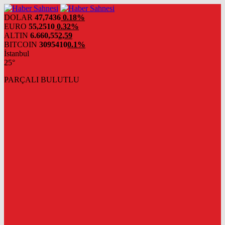
DOLAR
47,7436
0.18%
EURO
55,2510
0.32%
ALTIN
6.660,55
2,59
BITCOIN
3095410
0.1%
İstanbul
25°
PARÇALI BULUTLU