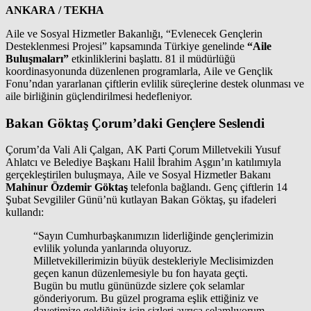
ANKARA / TEKHA
Aile ve Sosyal Hizmetler Bakanlığı, “Evlenecek Gençlerin
Desteklenmesi Projesi” kapsamında Türkiye genelinde
“Aile
Buluşmaları”
etkinliklerini başlattı. 81 il müdürlüğü
koordinasyonunda düzenlenen programlarla, Aile ve Gençlik
Fonu’ndan yararlanan çiftlerin evlilik süreçlerine destek olunması ve
aile birliğinin güçlendirilmesi hedefleniyor.
Bakan Göktaş Çorum’daki Gençlere Seslendi
Çorum’da Vali Ali Çalgan, AK Parti Çorum Milletvekili Yusuf
Ahlatcı ve Belediye Başkanı Halil İbrahim Aşgın’ın katılımıyla
gerçekleştirilen buluşmaya, Aile ve Sosyal Hizmetler Bakanı
Mahinur Özdemir Göktaş
telefonla bağlandı. Genç çiftlerin 14
Şubat Sevgililer Günü’nü kutlayan Bakan Göktaş, şu ifadeleri
kullandı:
“Sayın Cumhurbaşkanımızın liderliğinde gençlerimizin
evlilik yolunda yanlarında oluyoruz.
Milletvekillerimizin büyük destekleriyle Meclisimizden
geçen kanun düzenlemesiyle bu fon hayata geçti.
Bugün bu mutlu gününüzde sizlere çok selamlar
gönderiyorum. Bu güzel programa eşlik ettiğiniz ve
davetimize geldiğiniz için sizleri ayrıca selamlıyorum.