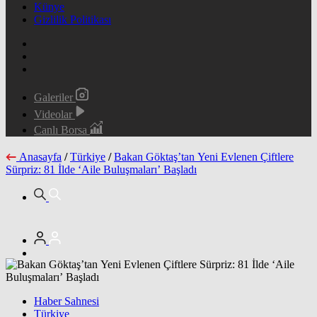
Künye
Gizlilik Politikası
Galeriler
Videolar
Canlı Borsa
Anasayfa
/
Türkiye
/
Bakan Göktaş’tan Yeni Evlenen Çiftlere
Sürpriz: 81 İlde ‘Aile Buluşmaları’ Başladı
Haber Sahnesi
Türkiye