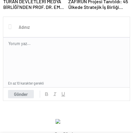
TURAN DEVLETLERİ MEDYA
ZAFİRUN Projesi Tanıtıldı: 45
BİRLİĞİ’NDEN PROF. DR. EMİN
Ülkede Stratejik İş Birliği
SERİN’E ZİYARET
Hedefleniyor
En az 10 karakter gerekli
Gönder