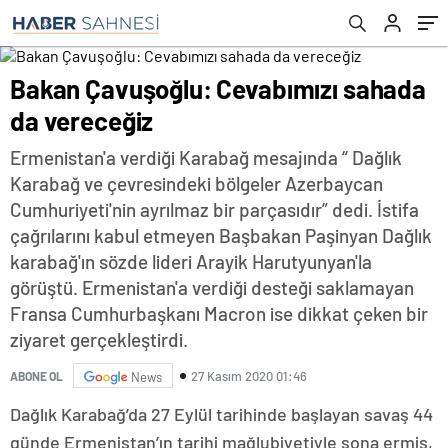
Bakan Çavuşoğlu: Cevabımızı sahada
da vereceğiz
Ermenistan'a verdiği Karabağ mesajında “ Dağlık
Karabağ ve çevresindeki bölgeler Azerbaycan
Cumhuriyeti'nin ayrılmaz bir parçasıdır” dedi. İstifa
çağrılarını kabul etmeyen Başbakan Paşinyan Dağlık
karabağ'ın sözde lideri Arayik Harutyunyan'la
görüştü. Ermenistan'a verdiği desteği saklamayan
Fransa Cumhurbaşkanı Macron ise dikkat çeken bir
ziyaret gerçekleştirdi.
27 Kasım 2020 01:46
ABONE OL
News
Dağlık Karabağ’da 27 Eylül tarihinde başlayan savaş 44
günde Ermenistan’ın tarihi mağlubiyetiyle sona ermiş,