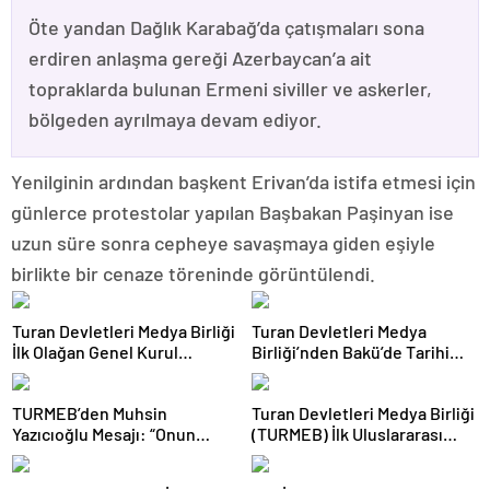
Öte yandan Dağlık Karabağ’da çatışmaları sona
erdiren anlaşma gereği Azerbaycan’a ait
topraklarda bulunan Ermeni siviller ve askerler,
bölgeden ayrılmaya devam ediyor.
Yenilginin ardından başkent Erivan’da istifa etmesi için
günlerce protestolar yapılan Başbakan Paşinyan ise
uzun süre sonra cepheye savaşmaya giden eşiyle
birlikte bir cenaze töreninde görüntülendi.
Turan Devletleri Medya Birliği
Turan Devletleri Medya
İlk Olağan Genel Kurul
Birliği’nden Bakü’de Tarihi
Toplantısını Gerçekleştirdi
Adım
TURMEB’den Muhsin
Turan Devletleri Medya Birliği
Yazıcıoğlu Mesajı: “Onun
(TURMEB) İlk Uluslararası
Büyük Birlik İdeali Türk
Medya Buluşmasını Bakü’de
Dünyasına Işık Tutuyor”
Gerçekleştiriyor