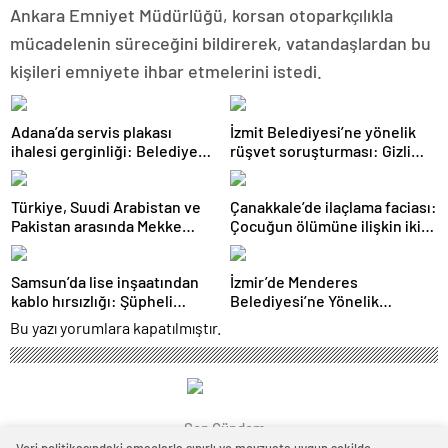
Ankara Emniyet Müdürlüğü, korsan otoparkçılıkla
mücadelenin süreceğini bildirerek, vatandaşlardan bu
kişileri emniyete ihbar etmelerini istedi.
Adana’da servis plakası
İzmit Belediyesi’ne yönelik
ihalesi gerginliği: Belediyeye
rüşvet soruşturması: Gizli
girmek isteyen gruba
kayıt ve ifade detayları
müdahale
dosyada
Türkiye, Suudi Arabistan ve
Çanakkale’de ilaçlama faciası:
Pakistan arasında Mekke
Çocuğun ölümüne ilişkin iki
Ortak Savunma Anlaşması
tutuklama
imzalandı
Samsun’da lise inşaatından
İzmir’de Menderes
kablo hırsızlığı: Şüpheli
Belediyesi’ne Yönelik
yakalandı
Soruşturmada 16 Şüpheli
Bu yazı yorumlara kapatılmıştır.
Adliyede
Son Gündem