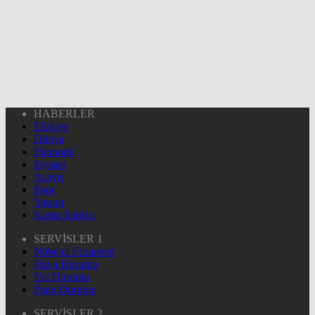
HABERLER
Türkiye
Dünya
Ekonomi
Siyaset
Asayiş
Spor
Yaşam
Kamu İlanları
SERVİSLER 1
Nöbetçi Eczaneler
Hava Durumu
Yol Durumu
Puan Durumu
SERVİSLER 2