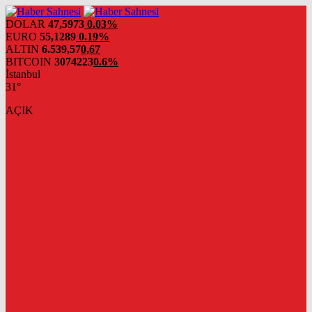
DOLAR
47,5973
0.03%
EURO
55,1289
0.19%
ALTIN
6.539,57
0,67
BITCOIN
3074223
0.6%
İstanbul
31°
AÇIK