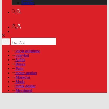
Pariteler
vücut geliştirme
voleybol
Sağlık
Rusya
Putin
motor sporları
Moskova
Moda
minik dostlar
Mevsimsel