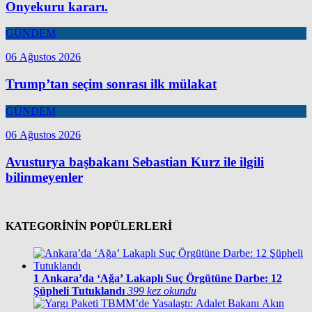
Onyekuru kararı.
GÜNDEM
06 Ağustos 2026
Trump’tan seçim sonrası ilk mülakat
GÜNDEM
06 Ağustos 2026
Avusturya başbakanı Sebastian Kurz ile ilgili
bilinmeyenler
KATEGORİNİN POPÜLERLERİ
1
Ankara’da ‘Ağa’ Lakaplı Suç Örgütüne Darbe: 12
Şüpheli Tutuklandı
399 kez okundu