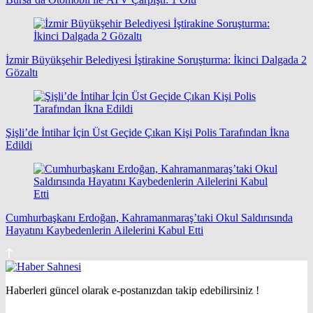
İzmir Büyükşehir Belediyesi İştirakine Soruşturma: İkinci Dalgada 2
Gözaltı
Şişli’de İntihar İçin Üst Geçide Çıkan Kişi Polis Tarafından İkna
Edildi
Cumhurbaşkanı Erdoğan, Kahramanmaraş’taki Okul Saldırısında
Hayatını Kaybedenlerin Ailelerini Kabul Etti
Haberleri güncel olarak e-postanızdan takip edebilirsiniz !