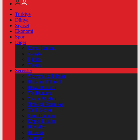
Türkiye
Dünya
Siyaset
Ekonomi
Spor
Diğer
Kamu İlanları
Asayiş
Eğitim
Yaşam
Servisler
Vizyondaki Filmler
Haftanin Filmleri
Hava Durumu
Yol Durumu
Yayın Akışları
Nöbetçi Eczaneler
Canlı Borsa
Puan Durumu
Kripto Paralar
Dövizler
Hisseler
Altınlar