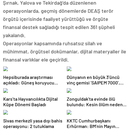
Şırnak, Yalova ve Tekirdağ’da düzenlenen
operasyonlarda, geçmiş dönemlerde DEAŞ terör
örgütü içerisinde faaliyet yürüttüğü ve örgüte
finansal destek sağladığı tespit edilen 361 şüpheli
yakalandı.
Operasyonlar kapsamında ruhsatsız silah ve
mühimmat, örgütsel dokümanlar, dijital materyaller ile
finansal varlıklar ele geçirildi.
Hepsiburada araştırması
Dünyanın en büyük 3’üncü
açıkladı: Güneş koruyucu
vinç gemisi ‘SAIPEM 7000’,
satışları yüzde 50 arttı
1915 Çanakkale Köprüsü’nün
altından geçti
Kars’ta Hayvancılıkta Dijital
Zonguldak’ta evinde ölü
Küpe Dönemi Başladı
bulundu: Kesin ölüm nedeni
otopsiyle belirlenecek
Sivas merkezli yasa dışı bahis
KKTC Cumhurbaşkanı
operasyonu: 2 tutuklama
Erhürman: BM’nin Mayın