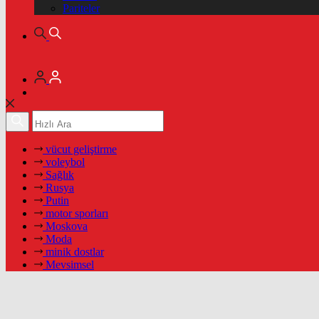
Pariteler
vücut geliştirme
voleybol
Sağlık
Rusya
Putin
motor sporları
Moskova
Moda
minik dostlar
Mevsimsel