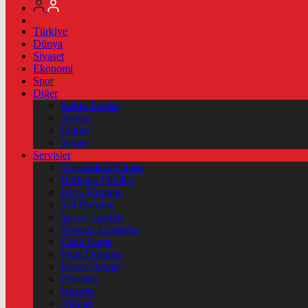
Türkiye
Dünya
Siyaset
Ekonomi
Spor
Diğer
Kamu İlanları
Asayiş
Eğitim
Yaşam
Servisler
Vizyondaki Filmler
Haftanin Filmleri
Hava Durumu
Yol Durumu
Yayın Akışları
Nöbetçi Eczaneler
Canlı Borsa
Puan Durumu
Kripto Paralar
Dövizler
Hisseler
Altınlar