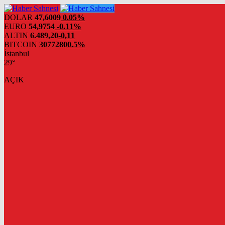
DOLAR
47,6009
0.05%
EURO
54,9754
-0.11%
ALTIN
6.489,20
-0,11
BITCOIN
3077280
0.5%
İstanbul
29°
AÇIK