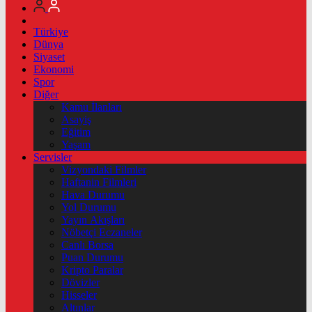
Türkiye
Dünya
Siyaset
Ekonomi
Spor
Diğer
Kamu İlanları
Asayiş
Eğitim
Yaşam
Servisler
Vizyondaki Filmler
Haftanin Filmleri
Hava Durumu
Yol Durumu
Yayın Akışları
Nöbetçi Eczaneler
Canlı Borsa
Puan Durumu
Kripto Paralar
Dövizler
Hisseler
Altınlar