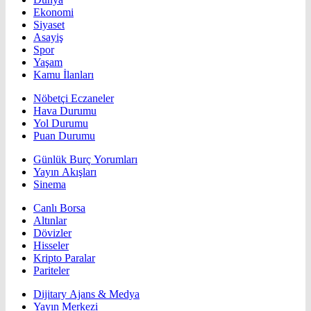
Ekonomi
Siyaset
Asayiş
Spor
Yaşam
Kamu İlanları
Nöbetçi Eczaneler
Hava Durumu
Yol Durumu
Puan Durumu
Günlük Burç Yorumları
Yayın Akışları
Sinema
Canlı Borsa
Altınlar
Dövizler
Hisseler
Kripto Paralar
Pariteler
Dijitary Ajans & Medya
Yayın Merkezi