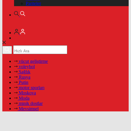
Pariteler
vücut geliştirme
voleybol
Sağlık
Rusya
Putin
motor sporları
Moskova
Moda
minik dostlar
Mevsimsel