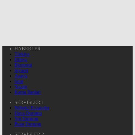
HABERLER
Türkiye
Dünya
Ekonomi
Siyaset
Asayiş
Spor
Yaşam
Kamu İlanları
SERVİSLER 1
Nöbetçi Eczaneler
Hava Durumu
Yol Durumu
Puan Durumu
SERVİSLER 2