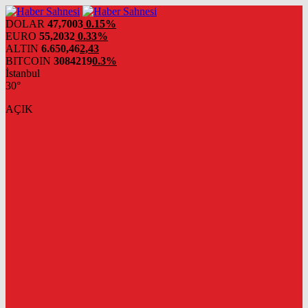
DOLAR
47,7003
0.15%
EURO
55,2032
0.33%
ALTIN
6.650,46
2,43
BITCOIN
3084219
0.3%
İstanbul
30°
AÇIK