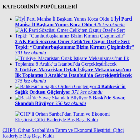
KATEGORİNİN POPÜLERLERİ
1
İyi̇ Parti̇
Mani̇sa İl Başkanı Yunus Koca Oldu
426 kez okundu
2
AK Parti Sözcüsü Ömer Çelik’ten Özgür Özel’e Sert
Tepki: “Cumhurbaşkanımız Bizim Kırmızı Çizgimizdir”
391 kez okundu
3
Türki̇ye–Macari̇stan Ortak İsti̇şare Mekani̇zması’nın
İlk Toplantısı 8 Aralık’ta İstanbul’da Gerçekleşti̇ri̇lecek
375 kez okundu
4
Balikesi̇r’i̇n
Sağlık Ordusu Güçleni̇yor
371 kez okundu
5
Baski̇’de Sayaç
Skandalı Büyüyor
356 kez okundu
CHP’li Orhan Sarıbal’dan Tarım ve Ekonomi Eleştirisi: Çiftçi
Kaderiyle Baş Başa Kaldı