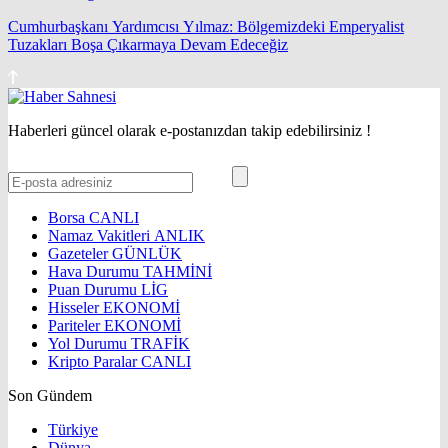
Cumhurbaşkanı Yardımcısı Yılmaz: Bölgemizdeki Emperyalist
Tuzakları Boşa Çıkarmaya Devam Edeceğiz
Haberleri güncel olarak e-postanızdan takip edebilirsiniz !
Borsa
CANLI
Namaz Vakitleri
ANLIK
Gazeteler
GÜNLÜK
Hava Durumu
TAHMİNİ
Puan Durumu
LİG
Hisseler
EKONOMİ
Pariteler
EKONOMİ
Yol Durumu
TRAFİK
Kripto Paralar
CANLI
Son Gündem
Türkiye
Dünya