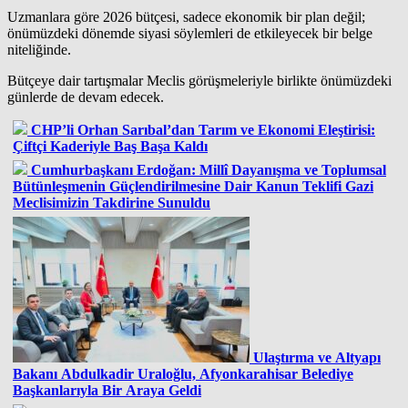
Uzmanlara göre 2026 bütçesi, sadece ekonomik bir plan değil;
önümüzdeki dönemde siyasi söylemleri de etkileyecek bir belge
niteliğinde.
Bütçeye dair tartışmalar Meclis görüşmeleriyle birlikte önümüzdeki
günlerde de devam edecek.
CHP’li Orhan Sarıbal’dan Tarım ve Ekonomi Eleştirisi:
Çiftçi Kaderiyle Baş Başa Kaldı
Cumhurbaşkanı Erdoğan: Millî Dayanışma ve Toplumsal
Bütünleşmenin Güçlendirilmesine Dair Kanun Teklifi Gazi
Meclisimizin Takdirine Sunuldu
Ulaştırma ve Altyapı
Bakanı Abdulkadir Uraloğlu, Afyonkarahisar Belediye
Başkanlarıyla Bir Araya Geldi