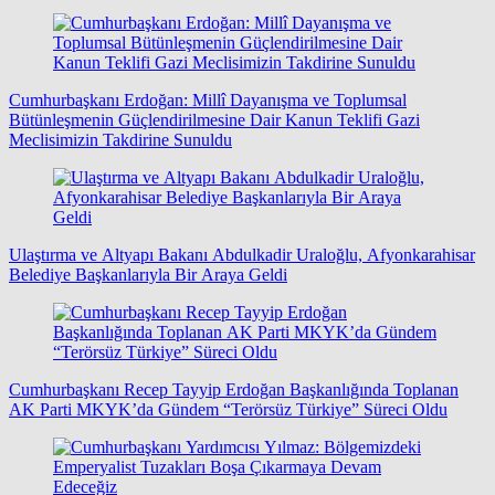
Cumhurbaşkanı Erdoğan: Millî Dayanışma ve Toplumsal
Bütünleşmenin Güçlendirilmesine Dair Kanun Teklifi Gazi
Meclisimizin Takdirine Sunuldu
Ulaştırma ve Altyapı Bakanı Abdulkadir Uraloğlu, Afyonkarahisar
Belediye Başkanlarıyla Bir Araya Geldi
Cumhurbaşkanı Recep Tayyip Erdoğan Başkanlığında Toplanan
AK Parti MKYK’da Gündem “Terörsüz Türkiye” Süreci Oldu