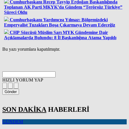
Cumhurbaşkanı Recep Tayyip Erdoğan Başkanlığında
Toplanan AK Parti MKYK’da Gündem “Terörsüz Türkiye”
Süreci Oldu
Cumhurbaşkanı Yardımcısı Yılmaz: Bölgemizdeki
Emperyalist Tuzakları Boşa Çıkarmaya Devam Edeceğiz
CHP Sözcüsü Müslim Sarı MYK Gündemine Dair
Açıklamalarda Bulundu: 8 İl Başkanlığına Atama Yapıldı
Bu yazı yorumlara kapatılmıştır.
HIZLI YORUM YAP
Gönder
SON DAKİKA
HABERLERİ
GÜNDEM