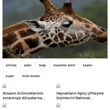
animals
aslan
boğa
hayvanlar alemi
kaplan
kuşlar
minik dostlar
Amazon örümceklerinin
Hayvanların ilginç çiftleşme
esrarengiz dünyalarına
biçimlerini National
gitmeye hazır olun.
Geographic görüntüledi.