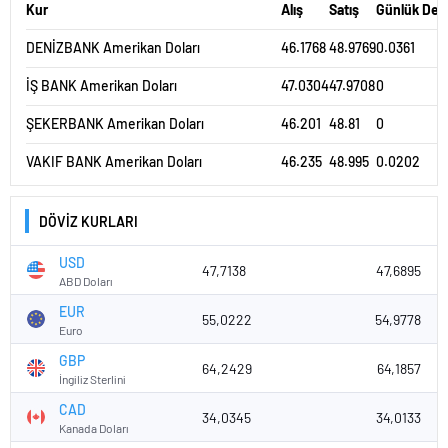
Kur
Alış
Satış
Günlük Değ
DENİZBANK Amerikan Doları
46.1768
48.9769
0.0361
İŞ BANK Amerikan Doları
47.0304
47.9708
0
ŞEKERBANK Amerikan Doları
46.201
48.81
0
VAKIF BANK Amerikan Doları
46.235
48.995
0.0202
DÖVİZ KURLARI
USD
47,7138
47,6895
ABD Doları
EUR
55,0222
54,9778
Euro
GBP
64,2429
64,1857
İngiliz Sterlini
CAD
34,0345
34,0133
Kanada Doları