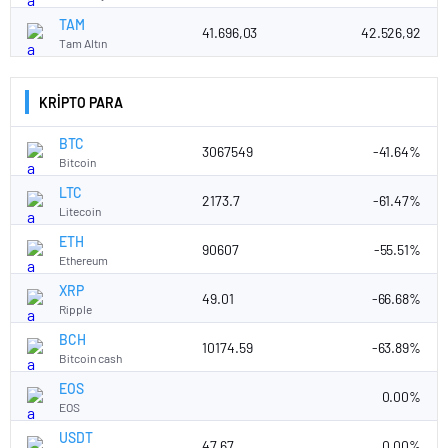
TAM
41.696,03
42.526,92
Tam Altın
KRİPTO PARA
BTC
3067549
-41.64%
Bitcoin
LTC
2173.7
-61.47%
Litecoin
ETH
90607
-55.51%
Ethereum
XRP
49.01
-66.68%
Ripple
BCH
10174.59
-63.89%
Bitcoin cash
EOS
0.00%
EOS
USDT
47.67
0.00%