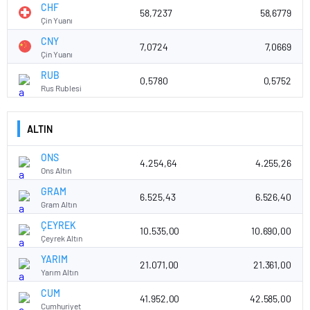
CHF
58,7237
58,6779
Çin Yuanı
CNY
7,0724
7,0669
Çin Yuanı
RUB
0,5780
0,5752
Rus Rublesi
ALTIN
ONS
4.254,64
4.255,26
Ons Altın
GRAM
6.525,43
6.526,40
Gram Altın
ÇEYREK
10.535,00
10.690,00
Çeyrek Altın
YARIM
21.071,00
21.361,00
Yarım Altın
CUM
41.952,00
42.585,00
Cumhuriyet