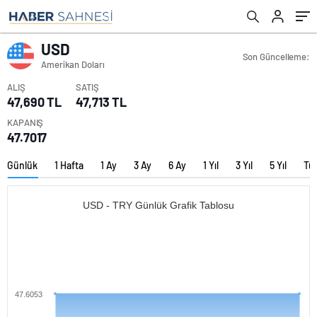
USD
Son Güncelleme:
Amerikan Doları
ALIŞ
SATIŞ
47,690 TL
47,713 TL
KAPANIŞ
47.7017
Günlük
1 Hafta
1 Ay
3 Ay
6 Ay
1 Yıl
3 Yıl
5 Yıl
Tü
USD - TRY Günlük Grafik Tablosu
47.6053