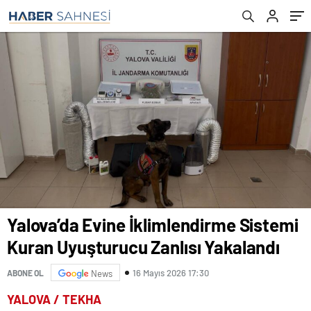
Yalova’da Evine İklimlendirme Sistemi
Kuran Uyuşturucu Zanlısı Yakalandı
16 Mayıs 2026 17:30
ABONE OL
News
YALOVA / TEKHA