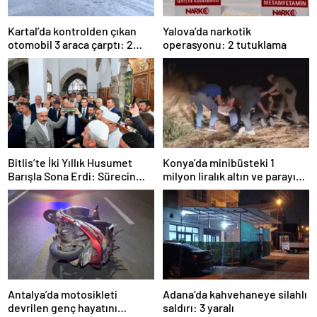
Kartal’da kontrolden çıkan
Yalova’da narkotik
otomobil 3 araca çarptı: 2
operasyonu: 2 tutuklama
yaralı
Bitlis’te İki Yıllık Husumet
Konya’da minibüsteki 1
Barışla Sona Erdi: Sürecin
milyon liralık altın ve parayı
Başrolünde Atmanega Aşireti
çalan 5 şüpheli 3 ilde
Lideri Hasan Açık Vardı
yakalandı
Antalya’da motosikleti
Adana’da kahvehaneye silahlı
devrilen genç hayatını
saldırı: 3 yaralı