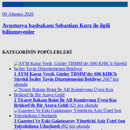
GÜNDEM
09 Ağustos 2026
Avusturya başbakanı Sebastian Kurz ile ilgili
bilinmeyenler
KATEGORİNİN POPÜLERLERİ
1
AYM Karar Verdi, Gözler TBMM’de: 696 KHK’lı
Sürekli İşçiler Tayin Düzenlemesini Bekliyor
2667 kez
okundu
2
Ticaret Bakanı Bolat İle AB Komisyonu Üyesi Kos
Brüksel’de Bir Araya Geldi
921 kez okundu
3
Gazeteci Ve Eski Galatasaray Yöneticisi Aziz Üstel Son
Yolculuğuna Uğurlandı
892 kez okundu