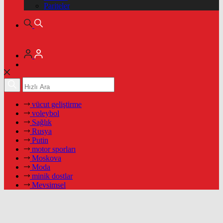
Pariteler
vücut geliştirme
voleybol
Sağlık
Rusya
Putin
motor sporları
Moskova
Moda
minik dostlar
Mevsimsel