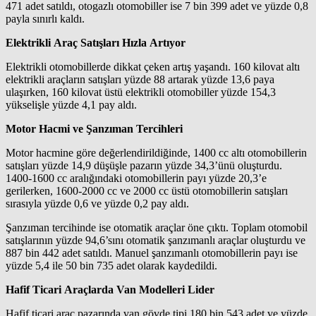
471 adet satıldı, otogazlı otomobiller ise 7 bin 399 adet ve yüzde 0,8
payla sınırlı kaldı.
Elektrikli Araç Satışları Hızla Artıyor
Elektrikli otomobillerde dikkat çeken artış yaşandı. 160 kilovat altı
elektrikli araçların satışları yüzde 88 artarak yüzde 13,6 paya
ulaşırken, 160 kilovat üstü elektrikli otomobiller yüzde 154,3
yükselişle yüzde 4,1 pay aldı.
Motor Hacmi ve Şanzıman Tercihleri
Motor hacmine göre değerlendirildiğinde, 1400 cc altı otomobillerin
satışları yüzde 14,9 düşüşle pazarın yüzde 34,3’ünü oluşturdu.
1400-1600 cc aralığındaki otomobillerin payı yüzde 20,3’e
gerilerken, 1600-2000 cc ve 2000 cc üstü otomobillerin satışları
sırasıyla yüzde 0,6 ve yüzde 0,2 pay aldı.
Şanzıman tercihinde ise otomatik araçlar öne çıktı. Toplam otomobil
satışlarının yüzde 94,6’sını otomatik şanzımanlı araçlar oluşturdu ve
887 bin 442 adet satıldı. Manuel şanzımanlı otomobillerin payı ise
yüzde 5,4 ile 50 bin 735 adet olarak kaydedildi.
Hafif Ticari Araçlarda Van Modelleri Lider
Hafif ticari araç pazarında van gövde tipi 180 bin 543 adet ve yüzde