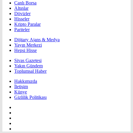
Canlı Borsa
Altınlar
Dövizler
Hisseler
Kripto Paralar
Pariteler
Dijitary Ajans & Medya
Yayın Merkezi
Hepsi Hisse
Sivas Gazetesi
Yakın Gündem
Toplumsal Haber
Hakkımızda
İletişim
Künye
Gizlilik Politikası