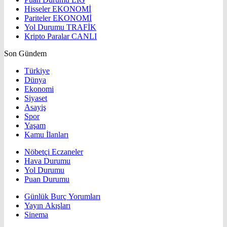
Hisseler
EKONOMİ
Pariteler
EKONOMİ
Yol Durumu
TRAFİK
Kripto Paralar
CANLI
Son Gündem
Türkiye
Dünya
Ekonomi
Siyaset
Asayiş
Spor
Yaşam
Kamu İlanları
Nöbetçi Eczaneler
Hava Durumu
Yol Durumu
Puan Durumu
Günlük Burç Yorumları
Yayın Akışları
Sinema