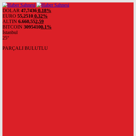
DOLAR
47,7436
0.18%
EURO
55,2510
0.32%
ALTIN
6.660,55
2,59
BITCOIN
3095410
0.1%
İstanbul
25°
PARÇALI BULUTLU