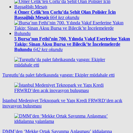
4
Ömer Çelik’ten Çorlu’da Şehit Olan Polisler İçin
Başsağlığı Mesajı
664 kez okundu
5
Bursa’nın Fethi’nin 700. Yılında Vakıf Eserlerine Yakın
Takip: Sinan Aksu Bursa ve Bilecik’te İncelemelerde
Bulundu
642 kez okundu
Turgutlu’da palet fabrikasında yangın: Ekipler müdahale etti
İstanbul Medeniyet Teknopark ve Yapı Kredi FRWRD’den açık
inovasyon buluşması
DMM’den ‘Mekke Ortak Savunma Anlaşması’ iddialarına