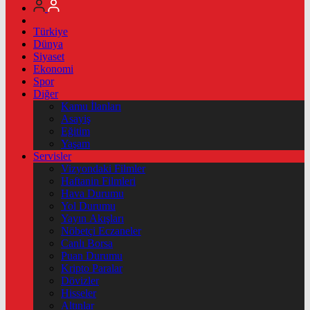
Türkiye
Dünya
Siyaset
Ekonomi
Spor
Diğer
Kamu İlanları
Asayiş
Eğitim
Yaşam
Servisler
Vizyondaki Filmler
Haftanin Filmleri
Hava Durumu
Yol Durumu
Yayın Akışları
Nöbetçi Eczaneler
Canlı Borsa
Puan Durumu
Kripto Paralar
Dövizler
Hisseler
Altınlar