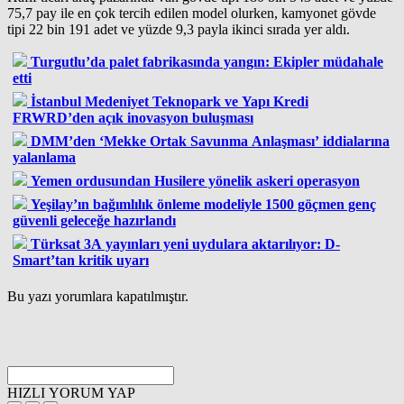
75,7 pay ile en çok tercih edilen model olurken, kamyonet gövde
tipi 22 bin 191 adet ve yüzde 9,3 payla ikinci sırada yer aldı.
Turgutlu’da palet fabrikasında yangın: Ekipler müdahale
etti
İstanbul Medeniyet Teknopark ve Yapı Kredi
FRWRD’den açık inovasyon buluşması
DMM’den ‘Mekke Ortak Savunma Anlaşması’ iddialarına
yalanlama
Yemen ordusundan Husilere yönelik askeri operasyon
Yeşilay’ın bağımlılık önleme modeliyle 1500 göçmen genç
güvenli geleceğe hazırlandı
Türksat 3A yayınları yeni uydulara aktarılıyor: D-
Smart’tan kritik uyarı
Bu yazı yorumlara kapatılmıştır.
HIZLI YORUM YAP