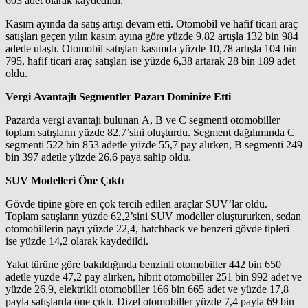
603 adet olarak kaydedildi.
Kasım ayında da satış artışı devam etti. Otomobil ve hafif ticari araç
satışları geçen yılın kasım ayına göre yüzde 9,82 artışla 132 bin 984
adede ulaştı. Otomobil satışları kasımda yüzde 10,78 artışla 104 bin
795, hafif ticari araç satışları ise yüzde 6,38 artarak 28 bin 189 adet
oldu.
Vergi Avantajlı Segmentler Pazarı Dominize Etti
Pazarda vergi avantajı bulunan A, B ve C segmenti otomobiller
toplam satışların yüzde 82,7’sini oluşturdu. Segment dağılımında C
segmenti 522 bin 853 adetle yüzde 55,7 pay alırken, B segmenti 249
bin 397 adetle yüzde 26,6 paya sahip oldu.
SUV Modelleri Öne Çıktı
Gövde tipine göre en çok tercih edilen araçlar SUV’lar oldu.
Toplam satışların yüzde 62,2’sini SUV modeller oluştururken, sedan
otomobillerin payı yüzde 22,4, hatchback ve benzeri gövde tipleri
ise yüzde 14,2 olarak kaydedildi.
Yakıt türüne göre bakıldığında benzinli otomobiller 442 bin 650
adetle yüzde 47,2 pay alırken, hibrit otomobiller 251 bin 992 adet ve
yüzde 26,9, elektrikli otomobiller 166 bin 665 adet ve yüzde 17,8
payla satışlarda öne çıktı. Dizel otomobiller yüzde 7,4 payla 69 bin