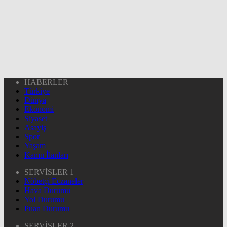
HABERLER
Türkiye
Dünya
Ekonomi
Siyaset
Asayiş
Spor
Yaşam
Kamu İlanları
SERVİSLER 1
Nöbetçi Eczaneler
Hava Durumu
Yol Durumu
Puan Durumu
SERVİSLER 2