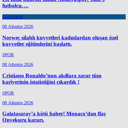
futbolcu….
GÜNDEM
08 Ağustos 2026
Norweç silahlı kuvvetleri kadınlardan oluşan özel
kuvvetler eğitimlerini başlattı.
SPOR
08 Ağustos 2026
Cristiano Ronaldo’nun akıllara zarar tüm
kariyerinin istatistiğini çıkardık !
SPOR
08 Ağustos 2026
Galatasaray’a kötü haber! Monaco’dan flaş
Onyekuru kararı.