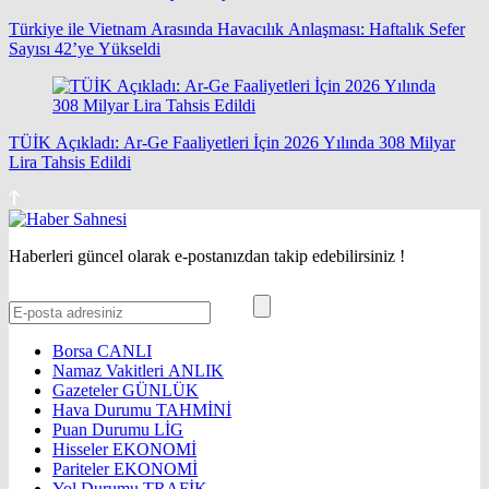
Türkiye ile Vietnam Arasında Havacılık Anlaşması: Haftalık Sefer
Sayısı 42’ye Yükseldi
TÜİK Açıkladı: Ar-Ge Faaliyetleri İçin 2026 Yılında 308 Milyar
Lira Tahsis Edildi
Haberleri güncel olarak e-postanızdan takip edebilirsiniz !
Borsa
CANLI
Namaz Vakitleri
ANLIK
Gazeteler
GÜNLÜK
Hava Durumu
TAHMİNİ
Puan Durumu
LİG
Hisseler
EKONOMİ
Pariteler
EKONOMİ
Yol Durumu
TRAFİK