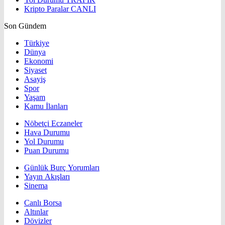
Kripto Paralar
CANLI
Son Gündem
Türkiye
Dünya
Ekonomi
Siyaset
Asayiş
Spor
Yaşam
Kamu İlanları
Nöbetçi Eczaneler
Hava Durumu
Yol Durumu
Puan Durumu
Günlük Burç Yorumları
Yayın Akışları
Sinema
Canlı Borsa
Altınlar
Dövizler