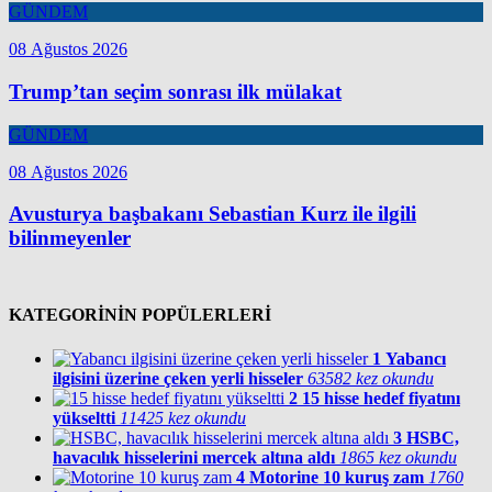
GÜNDEM
08 Ağustos 2026
Trump’tan seçim sonrası ilk mülakat
GÜNDEM
08 Ağustos 2026
Avusturya başbakanı Sebastian Kurz ile ilgili
bilinmeyenler
KATEGORİNİN POPÜLERLERİ
1
Yabancı
ilgisini üzerine çeken yerli hisseler
63582 kez okundu
2
15 hisse hedef fiyatını
yükseltti
11425 kez okundu
3
HSBC,
havacılık hisselerini mercek altına aldı
1865 kez okundu
4
Motorine 10 kuruş zam
1760