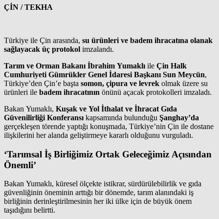
ÇİN / TEKHA
Türkiye ile Çin arasında,
su ürünleri ve badem ihracatına olanak
sağlayacak üç protokol
imzalandı.
Tarım ve Orman Bakanı İbrahim Yumaklı
ile
Çin Halk
Cumhuriyeti Gümrükler Genel İdaresi Başkanı Sun Meycün
,
Türkiye’den Çin’e başta
somon, çipura ve levrek
olmak üzere su
ürünleri ile
badem ihracatının
önünü açacak protokolleri imzaladı.
Bakan Yumaklı,
Kuşak ve Yol İthalat ve İhracat Gıda
Güvenilirliği Konferansı
kapsamında bulunduğu
Şanghay’da
gerçekleşen törende yaptığı konuşmada, Türkiye’nin Çin ile dostane
ilişkilerini her alanda geliştirmeye kararlı olduğunu vurguladı.
‘Tarımsal İş Birliğimiz Ortak Geleceğimiz Açısından
Önemli’
Bakan Yumaklı, küresel ölçekte istikrar, sürdürülebilirlik ve gıda
güvenliğinin öneminin arttığı bir dönemde, tarım alanındaki iş
birliğinin derinleştirilmesinin her iki ülke için de büyük önem
taşıdığını belirtti.