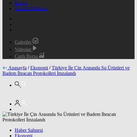
Künye
Gizlilik Politikası
Galeriler
Videolar
Canlı Borsa
Anasayfa
/
Ekonomi
/
Türkiye İle Çin Arasında Su Ürünleri ve
Badem İhracatı Protokolleri İmzalandı
Haber Sahnesi
Ekonomi