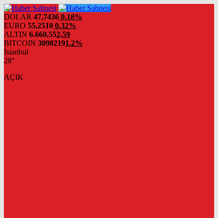
DOLAR
47,7436
0.18%
EURO
55,2510
0.32%
ALTIN
6.660,55
2,59
BITCOIN
3098219
1.2%
İstanbul
28°
AÇIK