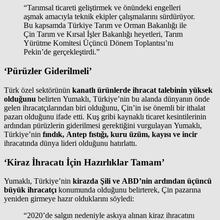
“Tarımsal ticareti geliştirmek ve önündeki engelleri
aşmak amacıyla teknik ekipler çalışmalarını sürdürüyor.
Bu kapsamda Türkiye Tarım ve Orman Bakanlığı ile
Çin Tarım ve Kırsal İşler Bakanlığı heyetleri, Tarım
Yürütme Komitesi Üçüncü Dönem Toplantısı’nı
Pekin’de gerçekleştirdi.”
‘Pürüzler Giderilmeli’
Türk özel sektörünün
kanatlı ürünlerde ihracat talebinin yüksek
olduğunu
belirten Yumaklı, Türkiye’nin bu alanda dünyanın önde
gelen ihracatçılarından biri olduğunu, Çin’in ise önemli bir ithalat
pazarı olduğunu ifade etti. Kuş gribi kaynaklı ticaret kesintilerinin
ardından pürüzlerin giderilmesi gerektiğini vurgulayan Yumaklı,
Türkiye’nin
fındık, Antep fıstığı, kuru üzüm, kayısı ve incir
ihracatında dünya lideri olduğunu hatırlattı.
‘Kiraz İhracatı İçin Hazırlıklar Tamam’
Yumaklı, Türkiye’nin
kirazda Şili ve ABD’nin ardından üçüncü
büyük ihracatçı
konumunda olduğunu belirterek, Çin pazarına
yeniden girmeye hazır olduklarını söyledi:
“2020’de salgın nedeniyle askıya alınan kiraz ihracatını