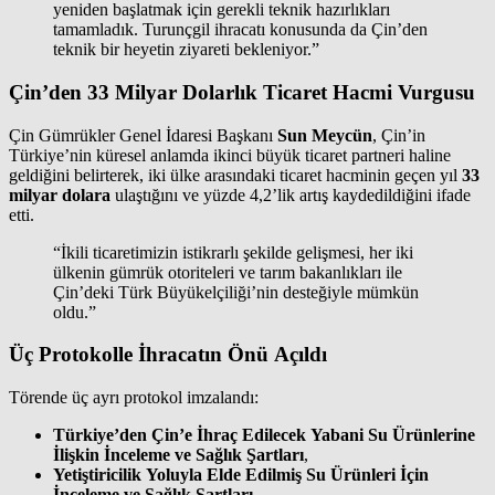
yeniden başlatmak için gerekli teknik hazırlıkları
tamamladık. Turunçgil ihracatı konusunda da Çin’den
teknik bir heyetin ziyareti bekleniyor.”
Çin’den 33 Milyar Dolarlık Ticaret Hacmi Vurgusu
Çin Gümrükler Genel İdaresi Başkanı
Sun Meycün
, Çin’in
Türkiye’nin küresel anlamda ikinci büyük ticaret partneri haline
geldiğini belirterek, iki ülke arasındaki ticaret hacminin geçen yıl
33
milyar dolara
ulaştığını ve yüzde 4,2’lik artış kaydedildiğini ifade
etti.
“İkili ticaretimizin istikrarlı şekilde gelişmesi, her iki
ülkenin gümrük otoriteleri ve tarım bakanlıkları ile
Çin’deki Türk Büyükelçiliği’nin desteğiyle mümkün
oldu.”
Üç Protokolle İhracatın Önü Açıldı
Törende üç ayrı protokol imzalandı:
Türkiye’den Çin’e İhraç Edilecek Yabani Su Ürünlerine
İlişkin İnceleme ve Sağlık Şartları
,
Yetiştiricilik Yoluyla Elde Edilmiş Su Ürünleri İçin
İnceleme ve Sağlık Şartları
,