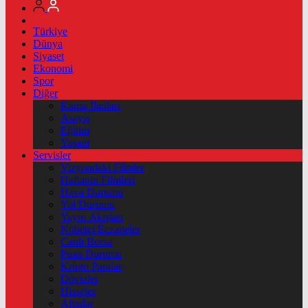
Türkiye
Dünya
Siyaset
Ekonomi
Spor
Diğer
Kamu İlanları
Asayiş
Eğitim
Yaşam
Servisler
Vizyondaki Filmler
Haftanin Filmleri
Hava Durumu
Yol Durumu
Yayın Akışları
Nöbetçi Eczaneler
Canlı Borsa
Puan Durumu
Kripto Paralar
Dövizler
Hisseler
Altınlar