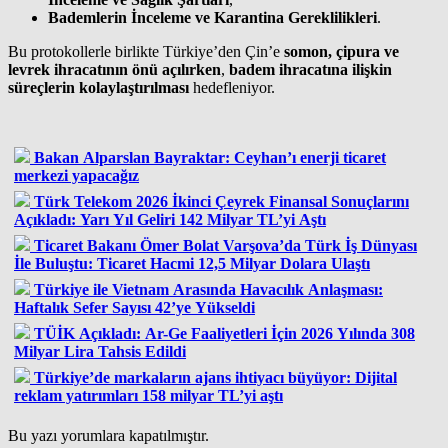
Bademlerin İnceleme ve Karantina Gereklilikleri
.
Bu protokollerle birlikte Türkiye’den Çin’e
somon, çipura ve
levrek ihracatının önü açılırken
,
badem ihracatına ilişkin
süreçlerin kolaylaştırılması
hedefleniyor.
Bakan Alparslan Bayraktar: Ceyhan’ı enerji ticaret
merkezi yapacağız
Türk Telekom 2026 İkinci Çeyrek Finansal Sonuçlarını
Açıkladı: Yarı Yıl Geliri 142 Milyar TL’yi Aştı
Ticaret Bakanı Ömer Bolat Varşova’da Türk İş Dünyası
İle Buluştu: Ticaret Hacmi 12,5 Milyar Dolara Ulaştı
Türkiye ile Vietnam Arasında Havacılık Anlaşması:
Haftalık Sefer Sayısı 42’ye Yükseldi
TÜİK Açıkladı: Ar-Ge Faaliyetleri İçin 2026 Yılında 308
Milyar Lira Tahsis Edildi
Türkiye’de markaların ajans ihtiyacı büyüyor: Dijital
reklam yatırımları 158 milyar TL’yi aştı
Bu yazı yorumlara kapatılmıştır.