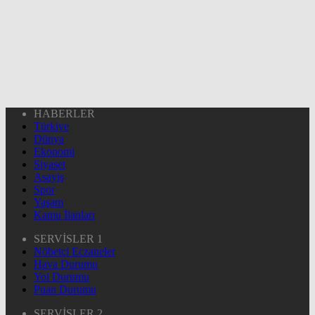
HABERLER
Türkiye
Dünya
Ekonomi
Siyaset
Asayiş
Spor
Yaşam
Kamu İlanları
SERVİSLER 1
Nöbetçi Eczaneler
Hava Durumu
Yol Durumu
Puan Durumu
SERVİSLER 2