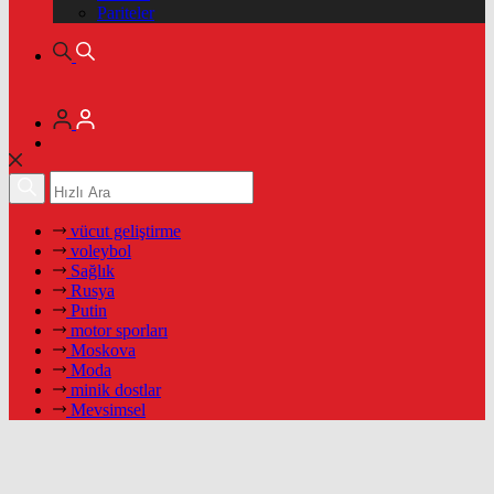
Pariteler
vücut geliştirme
voleybol
Sağlık
Rusya
Putin
motor sporları
Moskova
Moda
minik dostlar
Mevsimsel