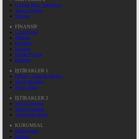
Günlük Burç Yorumları
Yayın Akışları
Sinema
FİNANSİF
Canlı Borsa
Altınlar
Dövizler
Hisseler
Kripto Paralar
Pariteler
İŞTİRAKLER 1
Dijitary Ajans & Medya
Yayın Merkezi
Hepsi Hisse
İŞTİRAKLER 2
Sivas Gazetesi
Yakın Gündem
Toplumsal Haber
KURUMSAL
Hakkımızda
İletişim