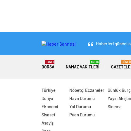
Haberleri güncel ol
CANLI
ANLIK
GÜNLÜ
BORSA
NAMAZ VAKITLERI
GAZETELE
Türkiye
Nöbetçi Eczaneler
Günlük Burç
Dünya
Hava Durumu
Yayın Akışlar
Ekonomi
Yol Durumu
Sinema
Siyaset
Puan Durumu
Asayiş