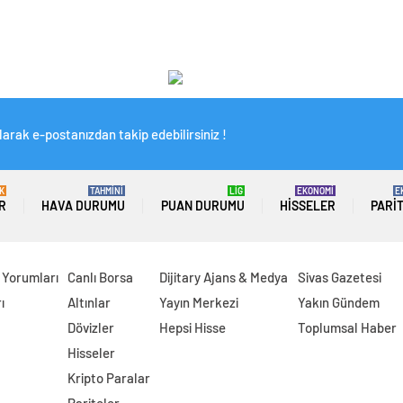
arak e-postanızdan takip edebilirsiniz !
K
TAHMİNİ
LİG
EKONOMİ
E
R
HAVA DURUMU
PUAN DURUMU
HISSELER
PARI
 Yorumları
Canlı Borsa
Dijitary Ajans & Medya
Sivas Gazetesi
ı
Altınlar
Yayın Merkezi
Yakın Gündem
Dövizler
Hepsi Hisse
Toplumsal Haber
Hisseler
Kripto Paralar