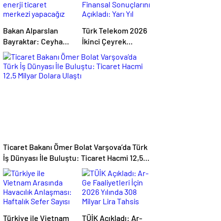
Bakan Alparslan
Türk Telekom 2026
Bayraktar: Ceyhan’ı
İkinci Çeyrek
enerji ticaret
Finansal
merkezi yapacağız
Sonuçlarını
Açıkladı: Yarı Yıl
Geliri 142 Milyar
TL’yi Aştı
Ticaret Bakanı Ömer Bolat Varşova’da Türk
İş Dünyası İle Buluştu: Ticaret Hacmi 12,5
Milyar Dolara Ulaştı
Türkiye ile Vietnam
TÜİK Açıkladı: Ar-