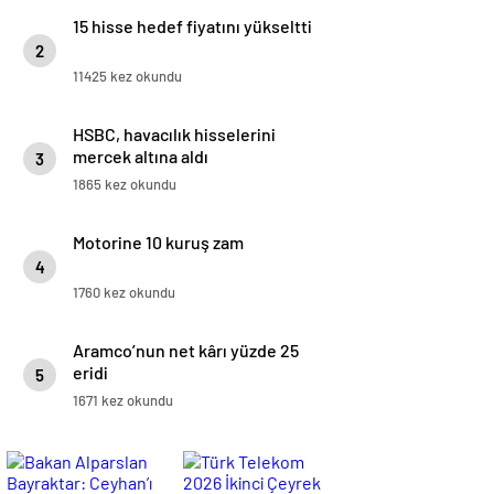
15 hisse hedef fiyatını yükseltti
2
11425 kez okundu
HSBC, havacılık hisselerini
mercek altına aldı
3
1865 kez okundu
Motorine 10 kuruş zam
4
1760 kez okundu
Aramco’nun net kârı yüzde 25
eridi
5
1671 kez okundu