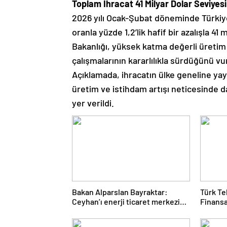
Toplam İhracat 41 Milyar Dolar Seviyes
2026 yılı Ocak-Şubat döneminde Türkiye
oranla yüzde 1,2’lik hafif bir azalışla 41
Bakanlığı, yüksek katma değerli üretim 
çalışmalarının kararlılıkla sürdüğünü vu
Açıklamada, ihracatın ülke geneline yay
üretim ve istihdam artışı neticesinde 
yer verildi.
Bakan Alparslan Bayraktar:
Türk Te
Ceyhan’ı enerji ticaret merkezi
Finansa
yapacağız
Yarı Yıl