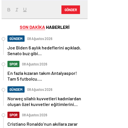
GÖNDER
SON DAKİKA
HABERLERİ
GÜNDEM
08 Ağustos 2026
Joe Biden 6 aylık hedeflerini açıkladı.
Senato buz gibi…
SPOR
08 Ağustos 2026
En fazla kızaran takım Antalyaspor!
Tam 5 futbolcu….
GÜNDEM
08 Ağustos 2026
Norweç silahlı kuvvetleri kadınlardan
oluşan özel kuvvetler eğitimlerini
başlattı.
SPOR
08 Ağustos 2026
Cristiano Ronaldo’nun akıllara zarar