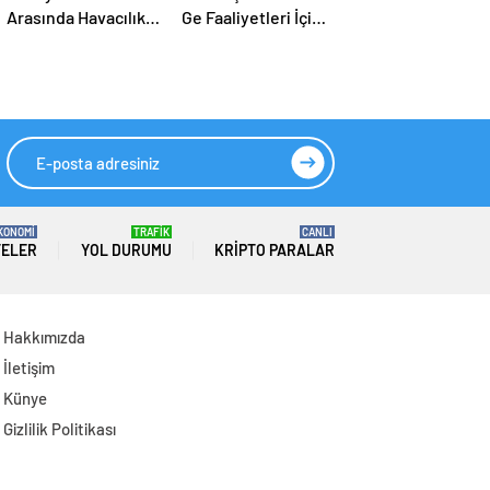
Arasında Havacılık
Ge Faaliyetleri İçin
Anlaşması: Haftalık
2026 Yılında 308
Sefer Sayısı 42’ye
Milyar Lira Tahsis
Yükseldi
Edildi
KONOMİ
TRAFİK
CANLI
TELER
YOL DURUMU
KRIPTO PARALAR
Hakkımızda
İletişim
Künye
Gizlilik Politikası