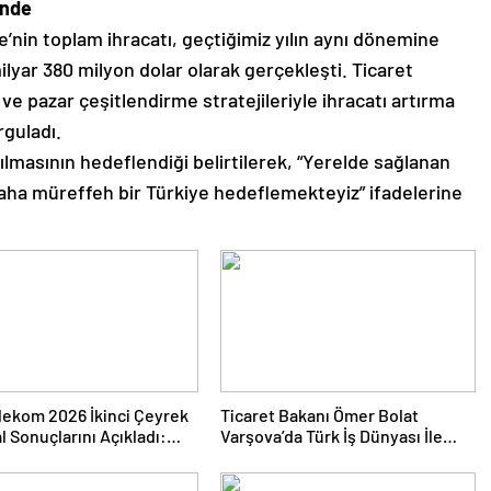
inde
’nin toplam ihracatı, geçtiğimiz yılın aynı dönemine
 milyar 380 milyon dolar olarak gerçekleşti. Ticaret
ve pazar çeşitlendirme stratejileriyle ihracatı artırma
rguladı.
ılmasının hedeflendiği belirtilerek, “Yerelde sağlanan
daha müreffeh bir Türkiye hedeflemekteyiz” ifadelerine
lekom 2026 İkinci Çeyrek
Ticaret Bakanı Ömer Bolat
l Sonuçlarını Açıkladı:
Varşova’da Türk İş Dünyası İle
 Geliri 142 Milyar TL’yi Aştı
Buluştu: Ticaret Hacmi 12,5
Milyar Dolara Ulaştı